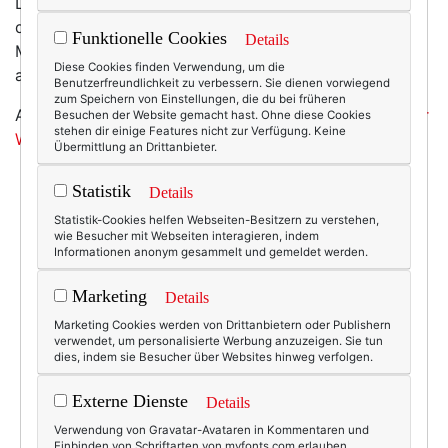
Lederhosen oder freiwillig Sepperlhüte trägt braucht
definitiv keine Mass Bier zum modischen Vollrausch.
Funktionelle Cookies
Details
Mir als Dirndlpuristin fällt da tatsächlich nix mehr ein -
Diese Cookies finden Verwendung, um die
außer Kopfschütteln.
Benutzerfreundlichkeit zu verbessern. Sie dienen vorwiegend
zum Speichern von Einstellungen, die du bei früheren
Aber seht selbst, wie
schaurigscheusslich man sich zur
Besuchen der Website gemacht hast. Ohne diese Cookies
stehen dir einige Features nicht zur Verfügung. Keine
Wiesn
kleiden kann. ;-)
Übermittlung an Drittanbieter.
Statistik
Details
Statistik-Cookies helfen Webseiten-Besitzern zu verstehen,
4228
0
wie Besucher mit Webseiten interagieren, indem
Informationen anonym gesammelt und gemeldet werden.
50+ Lifestyle
18.09.2010
Marketing
Details
dirndl
,
lederhose
,
modesünden
,
oktoberfest
,
sepper
Marketing Cookies werden von Drittanbietern oder Publishern
verwendet, um personalisierte Werbung anzuzeigen. Sie tun
dies, indem sie Besucher über Websites hinweg verfolgen.
Externe Dienste
Details
KOMMENTAR
Verwendung von Gravatar-Avataren in Kommentaren und
Einbinden von Schriftarten von myfonts.com erlauben