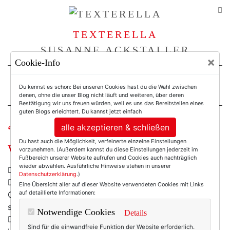
TEXTERELLA
SUSANNE ACKSTALLER
×
Cookie-Info
For Women. Not Girls.
Du kennst es schon: Bei unseren Cookies hast du die Wahl zwischen
denen, ohne die unser Blog nicht läuft und weiteren, über deren
Bestätigung wir uns freuen würden, weil es uns das Bereitstellen eines
guten Blogs erleichtert. Du kannst jetzt einfach
alle akzeptieren & schließen
“Schlimmer geht’s nimmer.” Wohl
Du hast auch die Möglichkeit, verfeinerte einzelne Einstellungen
wahr.
vorzunehmen. (Außerdem kannst du diese Einstellungen jederzeit im
Fußbereich unserer Website aufrufen und Cookies auch nachträglich
wieder abwählen. Ausführliche Hinweise stehen in unserer
Die SZ hat's zum Wiesn-Anfang zusammengestellt:
Datenschutzerklärung
.)
Das modische Gruselkabinett des Oktoberfests, die
Eine Übersicht aller auf dieser Website verwendeten Cookies mit Links
auf detaillierte Informationen:
Geisterbahn an trachtigen Schaurigkeiten. Nein,
schlimmer geht's tatsächlich nimmer, und wer sein
Notwendige Cookies
Details
Dirndl mit Totenköpfen bemustert, knallrote
Sind für die einwandfreie Funktion der Website erforderlich.