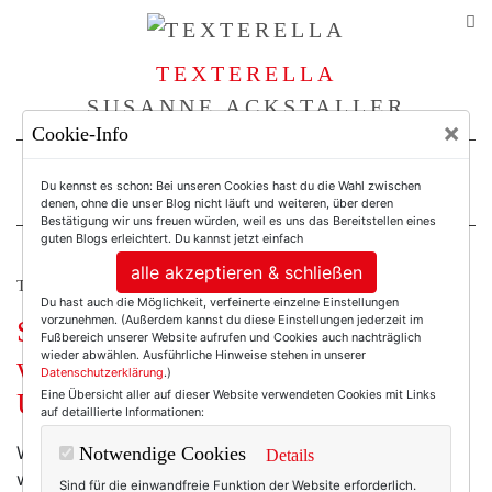
TEXTERELLA
SUSANNE ACKSTALLER
×
Cookie-Info
For Women. Not Girls.
Du kennst es schon: Bei unseren Cookies hast du die Wahl zwischen
denen, ohne die unser Blog nicht läuft und weiteren, über deren
Bestätigung wir uns freuen würden, weil es uns das Bereitstellen eines
guten Blogs erleichtert. Du kannst jetzt einfach
alle akzeptieren & schließen
TEXTERELLA BLICKT ZURÜCK.
Du hast auch die Möglichkeit, verfeinerte einzelne Einstellungen
vorzunehmen. (Außerdem kannst du diese Einstellungen jederzeit im
Salut März! Bye-bye Februar – du
Fußbereich unserer Website aufrufen und Cookies auch nachträglich
wieder abwählen. Ausführliche Hinweise stehen in unserer
warst eiskalt und wunderbar warm!
Datenschutzerklärung
.)
Eine Übersicht aller auf dieser Website verwendeten Cookies mit Links
Und das alles in nur 28 Tagen!
auf detaillierte Informationen:
Was für ein Februar! Wer schon auf Frühling hoffte,
Notwendige Cookies
Details
wurde natürlich bitter enttäuscht! Stattdessen legte
Sind für die einwandfreie Funktion der Website erforderlich.