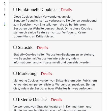
der Winter noch mal nach: Schnee, noch mehr Schnee
und eisigsten Temperaturen. Ich mag das ja. Aber ich
Funktionelle Cookies
Details
bin ja manchmal auch ein bisschen seltsam.
Diese Cookies finden Verwendung, um die
Benutzerfreundlichkeit zu verbessern. Sie dienen vorwiegend
zum Speichern von Einstellungen, die du bei früheren
Besuchen der Website gemacht hast. Ohne diese Cookies
stehen dir einige Features nicht zur Verfügung. Keine
Übermittlung an Drittanbieter.
Statistik
Details
Statistik-Cookies helfen Webseiten-Besitzern zu verstehen,
wie Besucher mit Webseiten interagieren, indem
Informationen anonym gesammelt und gemeldet werden.
Marketing
Details
Marketing Cookies werden von Drittanbietern oder Publishern
verwendet, um personalisierte Werbung anzuzeigen. Sie tun
dies, indem sie Besucher über Websites hinweg verfolgen.
Externe Dienste
Details
Verwendung von Gravatar-Avataren in Kommentaren und
Einbinden von Schriftarten von myfonts.com erlauben