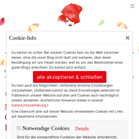
TEXTERELLA
×
Cookie-Info
SUSANNE ACKSTALLER
Du kennst es schon: Bei unseren Cookies hast du die Wahl zwischen
denen, ohne die unser Blog nicht läuft und weiteren, über deren
Bestätigung wir uns freuen würden, weil es uns das Bereitstellen eines
For Women. Not Girls.
guten Blogs erleichtert. Du kannst jetzt einfach
alle akzeptieren & schließen
Du hast auch die Möglichkeit, verfeinerte einzelne Einstellungen
vorzunehmen. (Außerdem kannst du diese Einstellungen jederzeit im
TEXTERELLA HAT EINE MEINUNG.
Fußbereich unserer Website aufrufen und Cookies auch nachträglich
wieder abwählen. Ausführliche Hinweise stehen in unserer
Mystery Shooting. The Making-of.
Datenschutzerklärung
.)
Eine Übersicht aller auf dieser Website verwendeten Cookies mit Links
Oder: Was Iris Apfel mit deinem
auf detaillierte Informationen:
Leben zu tun hat.
Notwendige Cookies
Details
Sind für die einwandfreie Funktion der Website erforderlich.