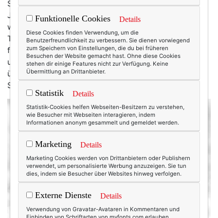
Seit fast neun Jahren gibt es Texterella. Die ersten
Jahre habe ich mich einfach treiben lassen – Themen
Funktionelle Cookies
Details
wurden behandelt wie sie mir begegneten. Auf
Diese Cookies finden Verwendung, um die
Texterella landete, was mir gefiel, was ich spannend
Benutzerfreundlichkeit zu verbessern. Sie dienen vorwiegend
zum Speichern von Einstellungen, die du bei früheren
fand, was ich anderen zeigen wollte. Ich schrieb über
Besuchen der Website gemacht hast. Ohne diese Cookies
ultrakurze Blumenminiröcke mit demselben Verve wie
stehen dir einige Features nicht zur Verfügung. Keine
Übermittlung an Drittanbieter.
über Anti-Falten-Cremes ... Meine Hauptsache war:
Spaß!
Statistik
Details
Statistik-Cookies helfen Webseiten-Besitzern zu verstehen,
wie Besucher mit Webseiten interagieren, indem
Informationen anonym gesammelt und gemeldet werden.
Marketing
Details
Marketing Cookies werden von Drittanbietern oder Publishern
verwendet, um personalisierte Werbung anzuzeigen. Sie tun
dies, indem sie Besucher über Websites hinweg verfolgen.
Externe Dienste
Details
Verwendung von Gravatar-Avataren in Kommentaren und
Einbinden von Schriftarten von myfonts.com erlauben