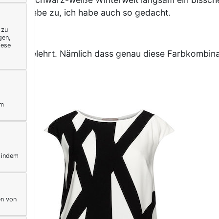
nd ich gebe zu, ich habe auch so gedacht.
 zu
gen,
iese
sseren belehrt. Nämlich dass genau diese Farbkombin
ym
, indem
en von