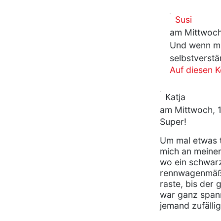
Susi
am Mittwoch
Und wenn ma
selbstverstä
Auf diesen 
Katja
am Mittwoch, 1
Super!
Um mal etwas 
mich an meinen
wo ein schwar
rennwagenmäßi
raste, bis der
war ganz spann
jemand zufälli