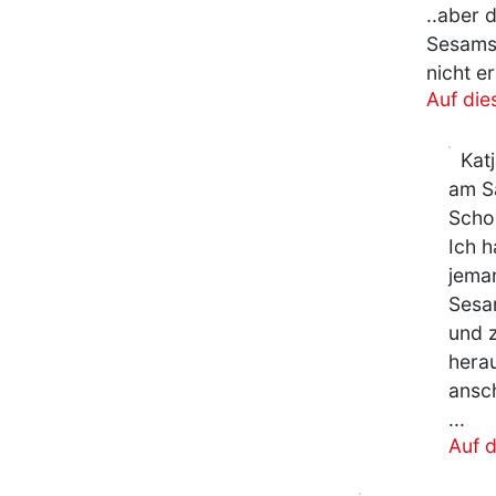
..aber 
Sesamst
nicht e
Auf di
Kat
am S
Scho
Ich h
jeman
Sesam
und z
herau
ansch
...
Auf 