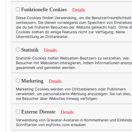
Was will man da erwarten. U
Funktionelle Cookies
Details
Diese Cookies finden Verwendung, um die Benutzerfreundlichkeit
Bis eben.
verbessern. Sie dienen vorwiegend zum Speichern von Einstellun
die du bei früheren Besuchen der Website gemacht hast. Ohne d
Denn da wurde ich eines be
Cookies stehen dir einige Features nicht zur Verfügung. Keine
Übermittlung an Drittanbieter.
besonders toll sein.
Statistik
Details
Hier zum Beispiel:
Statistik-Cookies helfen Webseiten-Besitzern zu verstehen, wie
Besucher mit Webseiten interagieren, indem Informationen anon
gesammelt und gemeldet werden.
Marketing
Details
Marketing Cookies werden von Drittanbietern oder Publishern
verwendet, um personalisierte Werbung anzuzeigen. Sie tun dies
sie Besucher über Websites hinweg verfolgen.
Externe Dienste
Details
Verwendung von Gravatar-Avataren in Kommentaren und Einbind
Schriftarten von myfonts.com erlauben