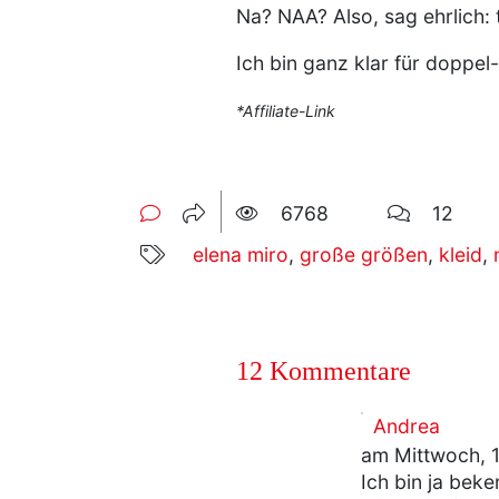
Na? NAA? Also, sag ehrlich: t
Ich bin ganz klar für doppel-t
*Affiliate-Link
6768
12
elena miro
,
große größen
,
kleid
,
12 Kommentare
Andrea
am Mittwoch, 1
Ich bin ja bek