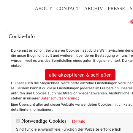
ABOUT
CONTACT
ARCHIV
PRESSE
S
Cookie-Info
Du kennst es schon: Bei unseren Cookies hast du die Wahl zwischen den
die unser Blog nicht läuft und weiteren, über deren Bestätigung wir uns fr
würden, weil es uns das Bereitstellen eines guten Blogs erleichtert. Du kan
einfach
F
alle akzeptieren & schließen
Du hast auch die Möglichkeit, verfeinerte einzelne Einstellungen vorzun
(Außerdem kannst du diese Einstellungen jederzeit im Fußbereich unserer
aufrufen und Cookies auch nachträglich wieder abwählen. Ausführliche 
stehen in unserer
Datenschutzerklärung
.)
50+ LIFESTYLE
BEAU
Eine Übersicht aller auf dieser Website verwendeten Cookies mit Links au
detaillierte Informationen:
Mode am Mittwo
Notwendige Cookies
Details
Sind für die einwandfreie Funktion der Website erforderlich.
Ich kann jeden verstehen, d