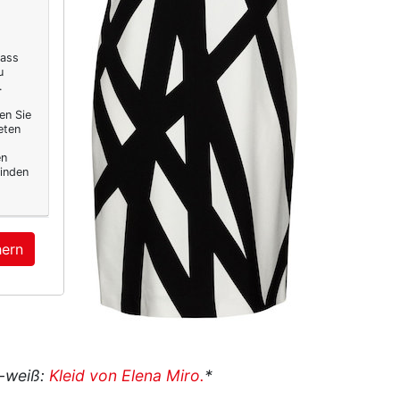
dass
u
.
en Sie
eten
en
inden
hern
z-weiß:
Kleid von Elena Miro.
*