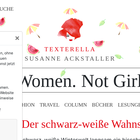
UCHE
×
TEXTERELLA
en, ohne
SUSANNE ACKSTALLER
euen
nst jetzt
or Women. Not Girl
ehmen.
 Website
Hinweise
TY & FASHION
TRAVEL
COLUMN
BÜCHER
LESUNG
f
ch: Der schwarz-weiße Wahns
er diese schwarz-weiße Winterwelt langsam ein bisschen