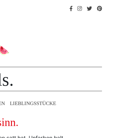
s.
EN
LIEBLINGS­STÜCKE
inn.
 satt hat. Unfarben halt.