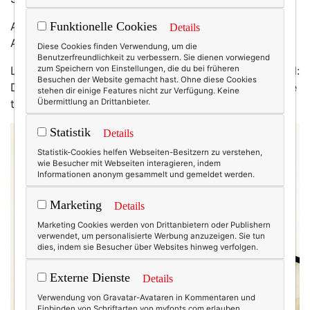
Aber in letzter Zeit macht es München meiner
Funktionelle Cookies
Details
Abneigung wahrlich nicht leicht.
Diese Cookies finden Verwendung, um die
Benutzerfreundlichkeit zu verbessern. Sie dienen vorwiegend
Letzte Woche zum Beispiel. Erst war alles ganz normal:
zum Speichern von Einstellungen, die du bei früheren
Besuchen der Website gemacht hast. Ohne diese Cookies
Die U-Bahn fiel aus, die Busse waren überfüllt, im Cafe
stehen dir einige Features nicht zur Verfügung. Keine
traf ich auf die übliche solariumgebräunte Arroganz.
Übermittlung an Drittanbieter.
Statistik
Details
Statistik-Cookies helfen Webseiten-Besitzern zu verstehen,
wie Besucher mit Webseiten interagieren, indem
Informationen anonym gesammelt und gemeldet werden.
Marketing
Details
Marketing Cookies werden von Drittanbietern oder Publishern
verwendet, um personalisierte Werbung anzuzeigen. Sie tun
dies, indem sie Besucher über Websites hinweg verfolgen.
Externe Dienste
Details
Verwendung von Gravatar-Avataren in Kommentaren und
Einbinden von Schriftarten von myfonts.com erlauben