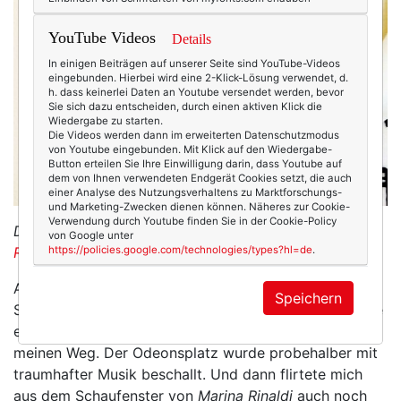
YouTube Videos
Details
In einigen Beiträgen auf unserer Seite sind YouTube-Videos
eingebunden. Hierbei wird eine 2-Klick-Lösung verwendet, d.
h. dass keinerlei Daten an Youtube versendet werden, bevor
Sie sich dazu entscheiden, durch einen aktiven Klick die
Wiedergabe zu starten.
Die Videos werden dann im erweiterten Datenschutzmodus
von Youtube eingebunden. Mit Klick auf den Wiedergabe-
Button erteilen Sie Ihre Einwilligung darin, dass Youtube auf
dem von Ihnen verwendeten Endgerät Cookies setzt, die auch
einer Analyse des Nutzungsverhaltens zu Marktforschungs-
und Marketing-Zwecken dienen können. Näheres zur Cookie-
Verwendung durch Youtube finden Sie in der Cookie-Policy
Der Kragen. Der Kragen! (Leinentunika von
Marina
von Google unter
Rinaldi
https://policies.google.com/technologies/types?hl=de
)
.
Aber dann lief plötzlich alles aus dem Ruder! Die
Speichern
Sonne strahlte wie Hölle vom tiefblauen Himmel. Keine
einzige Arztgattin mit Louis-Vuitton-Tasche kreuzte
meinen Weg. Der Odeonsplatz wurde probehalber mit
traumhafter Musik beschallt. Und dann flirtete mich
aus dem Schaufenster von
Marina Rinaldi
auch noch