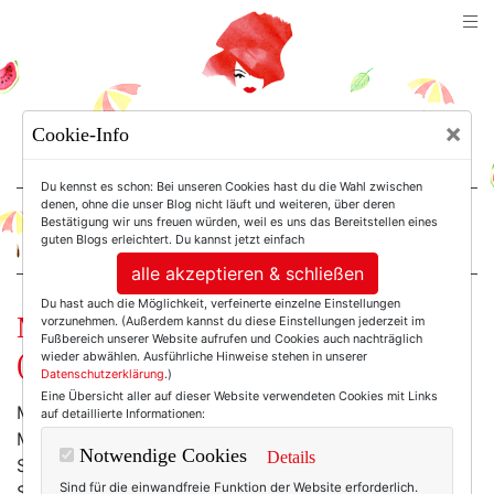
TEXTERELLA
×
Cookie-Info
SUSANNE ACKSTALLER
Du kennst es schon: Bei unseren Cookies hast du die Wahl zwischen
denen, ohne die unser Blog nicht läuft und weiteren, über deren
Bestätigung wir uns freuen würden, weil es uns das Bereitstellen eines
For Women. Not Girls.
guten Blogs erleichtert. Du kannst jetzt einfach
alle akzeptieren & schließen
Du hast auch die Möglichkeit, verfeinerte einzelne Einstellungen
Mode am Mittwoch: Bon Voyage!
vorzunehmen. (Außerdem kannst du diese Einstellungen jederzeit im
Fußbereich unserer Website aufrufen und Cookies auch nachträglich
(Aber sowas von!)
wieder abwählen. Ausführliche Hinweise stehen in unserer
Datenschutzerklärung
.)
Eine Übersicht aller auf dieser Website verwendeten Cookies mit Links
München und ich sind bekanntermaßen keine Freunde.
auf detaillierte Informationen:
Mir ist die Stadt einfach zu bussibussi, zu chichi. Die
Notwendige Cookies
Details
Straßen sind mir sauber, die Frauen zu blondiert, die
Sind für die einwandfreie Funktion der Website erforderlich.
Stimmung zu pseudo-trachtig und gediegen.