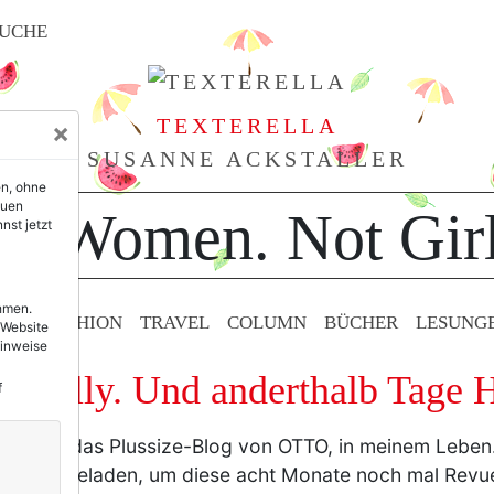
UCHE
TEXTERELLA
×
SUSANNE ACKSTALLER
en, ohne
euen
or Women. Not Girl
nst jetzt
ehmen.
TY & FASHION
TRAVEL
COLUMN
BÜCHER
LESUNG
 Website
Hinweise
ulfully. Und anderthalb Tage 
f
ulfully
, das Plussize-Blog von OTTO, in meinem Leben
g eingeladen, um diese acht Monate noch mal Revue