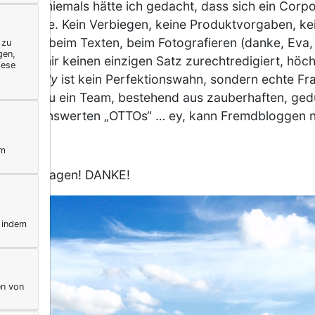
hrlich, niemals hätte ich gedacht, dass sich ein Corpo
ühlen würde. Kein Verbiegen, keine Produktvorgaben, 
enwahl, beim Texten, beim Fotografieren (danke, Eva, fü
 zu
gen,
hat man mir keinen einzigen Satz zurechtredigiert, höc
iese
t.
Soulfully
ist kein Perfektionswahn, sondern echte Fr
asst. Dazu ein Team, bestehend aus zauberhaften, ge
und liebenswerten „OTTOs“ … ey, kann Fremdbloggen 
nicht.
ym
 Danke! sagen! DANKE!
, indem
en von