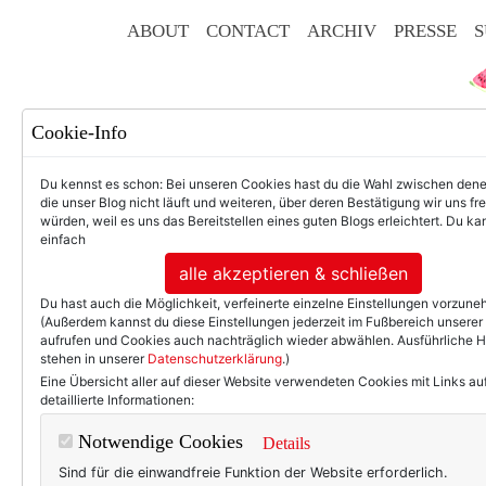
ABOUT
CONTACT
ARCHIV
PRESSE
S
Cookie-Info
Du kennst es schon: Bei unseren Cookies hast du die Wahl zwischen den
die unser Blog nicht läuft und weiteren, über deren Bestätigung wir uns fr
F
würden, weil es uns das Bereitstellen eines guten Blogs erleichtert. Du kan
einfach
alle akzeptieren & schließen
Du hast auch die Möglichkeit, verfeinerte einzelne Einstellungen vorzun
50+ LIFESTYLE
BEAU
(Außerdem kannst du diese Einstellungen jederzeit im Fußbereich unserer
aufrufen und Cookies auch nachträglich wieder abwählen. Ausführliche 
stehen in unserer
Datenschutzerklärung
.)
Neun Monate So
Eine Übersicht aller auf dieser Website verwendeten Cookies mit Links au
detaillierte Informationen:
Seit neun Monaten gibt es
So
Notwendige Cookies
Details
einem Workshop nach Hambur
Sind für die einwandfreie Funktion der Website erforderlich.