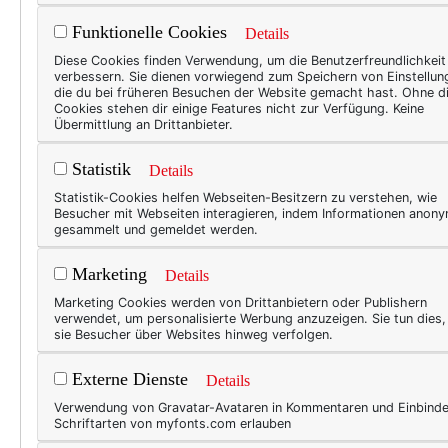
Pläne für Neues zu machen. E
Funktionelle Cookies
richtig, so authentisch anf
Details
sondern Freiheit in der Them
Diese Cookies finden Verwendung, um die Benutzerfreundlichkeit
verbessern. Sie dienen vorwiegend zum Speichern von Einstellun
überall. In all den Monaten 
die du bei früheren Besuchen der Website gemacht hast. Ohne d
Cookies stehen dir einige Features nicht zur Verfügung. Keine
Rechtschreibfehler korrigier
Übermittlung an Drittanbieter.
ihnen und zu ihrem Leben p
reizenden Mitbloggerinnen 
Statistik
Details
Statistik-Cookies helfen Webseiten-Besitzern zu verstehen, wie
Nein. Kann es nicht. Wirklich 
Besucher mit Webseiten interagieren, indem Informationen anon
gesammelt und gemeldet werden.
Dafür möchte ich gerne mal
Marketing
Details
Marketing Cookies werden von Drittanbietern oder Publishern
verwendet, um personalisierte Werbung anzuzeigen. Sie tun dies
sie Besucher über Websites hinweg verfolgen.
Externe Dienste
Details
Verwendung von Gravatar-Avataren in Kommentaren und Einbind
Schriftarten von myfonts.com erlauben