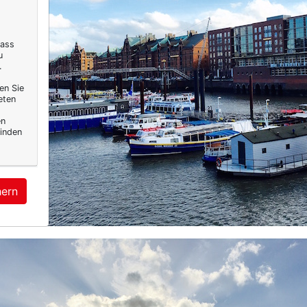
dass
u
.
en Sie
eten
en
inden
hern