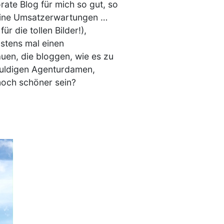
rate Blog für mich so gut, so
keine Umsatzerwartungen …
r die tollen Bilder!),
hstens mal einen
auen, die bloggen, wie es zu
duldigen Agenturdamen,
noch schöner sein?