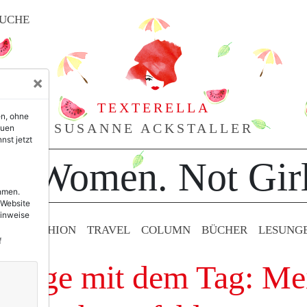
UCHE
×
TEXTERELLA
en, ohne
SUSANNE ACKSTALLER
euen
nst jetzt
or Women. Not Girl
ehmen.
 Website
Hinweise
TY & FASHION
TRAVEL
COLUMN
BÜCHER
LESUNG
f
nträge mit dem Tag: Me