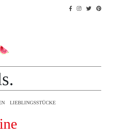
s.
EN
LIEBLINGS­STÜCKE
ine