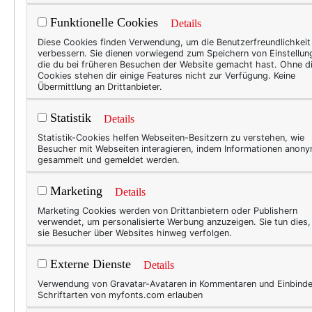
Funktionelle Cookies
Details
Diese Cookies finden Verwendung, um die Benutzerfreundlichkeit
verbessern. Sie dienen vorwiegend zum Speichern von Einstellun
die du bei früheren Besuchen der Website gemacht hast. Ohne d
50+ L
Cookies stehen dir einige Features nicht zur Verfügung. Keine
Übermittlung an Drittanbieter.
Les
Statistik
Details
Sch
Statistik-Cookies helfen Webseiten-Besitzern zu verstehen, wie
Besucher mit Webseiten interagieren, indem Informationen anon
Was w
gesammelt und gemeldet werden.
Couch
für m
Marketing
Details
das I
Marketing Cookies werden von Drittanbietern oder Publishern
Glück
verwendet, um personalisierte Werbung anzuzeigen. Sie tun dies
sie Besucher über Websites hinweg verfolgen.
aus m
ich e
Externe Dienste
Details
Verwendung von Gravatar-Avataren in Kommentaren und Einbind
Schriftarten von myfonts.com erlauben