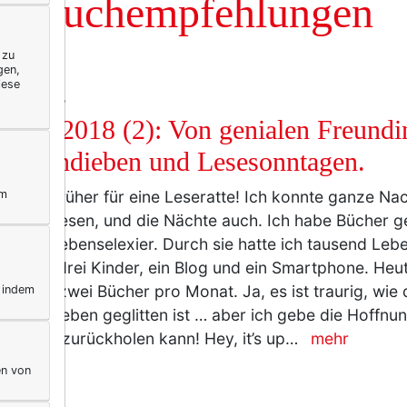
Buchempfehlungen
 zu
gen,
iese
IFESTYLE
eliste 2018 (2): Von genialen Freundi
wanendieben und Lesesonntagen.
ym
ar ich früher für eine Leseratte! Ich konnte ganze Na
 durchlesen, und die Nächte auch. Ich habe Bücher g
ich ein Lebenselexier. Durch sie hatte ich tausend Le
nternet, drei Kinder, ein Blog und ein Smartphone. Heut
 ein bis zwei Bücher pro Monat. Ja, es ist traurig, wie
, indem
einem Leben geglitten ist … aber ich gebe die Hoffnun
s wieder zurückholen kann! Hey, it’s up…
mehr
en von