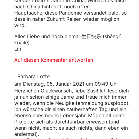
sondern bald 6 Jahre in China. Wonach es mich
nach China hintreibt: noch offen…
Hauptsache, diese Pandemie versandet bald, so
dass in naher Zukunft Reisen wieder möglich
wird.
Alles Liebe und noch einmal 生日快乐 (shēngrì
kuàilè)
Lin
Auf diesen Kommentar antworten
Barbara Lotte
am Dienstag, 05. Januar 2021 um 09:49 Uhr
Herzlichen Glückwunsch, liebe Susi! Ich lese dich
ja nun schon einige Jahre und freue mich immer
wieder, wenn die Neuigkeitenmeldung ausploppt.
Ich wünsche dir einen zauberhaften Tag und ein
ebensolches neues Lebensjahr. Mögen all deine
Projekte sich als durchführbar erweisen (und
wenn nicht, macht es auch nichts, dann eben ein
andermal).