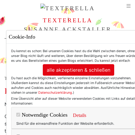
TEXTERELLA
SUSANNE ACKSTALLER
Cookie-Info
For Women. Not Girls.
Du kennst es schon: Bei unseren Cookies hast du die Wahl zwischen denen, ohne
unser Blog nicht läuft und weiteren, über deren Bestätigung wir uns freuen würde
es uns das Bereitstellen eines guten Blogs erleichtert. Du kannst jetzt einfach
alle akzeptieren & schließen
Du hast auch die Möglichkeit, verfeinerte einzelne Einstellungen vorzunehmen.
TEXTERELLA PERSÖNLICH.
(Außerdem kannst du diese Einstellungen jederzeit im Fußbereich unserer Websi
aufrufen und Cookies auch nachträglich wieder abwählen. Ausführliche Hinweise
Fünfundfünzig.
stehen in unserer
Datenschutzerklärung
.)
Eine Übersicht aller auf dieser Website verwendeten Cookies mit Links auf detail
Informationen:
Nun bin ich also 55 Jahre alt. Fünfundfünzig.
Notwendige Cookies
Details
Obwohl Sätze wie „Alter ist nur eine Zahl.“ und „Man ist
so alt, wie man sich fühlt.“ meiner
Sind für die einwandfreie Funktion der Website erforderlich.
tatsächlichen Überzeugung entsprechen … ein