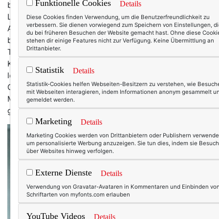
Funktionelle Cookies
Details
bisschen erschreckt mich die Zahl dann doch. Die
Lebensmitte liegt definitiv hinter mir, dafür steigt die
Diese Cookies finden Verwendung, um die Benutzerfreundlichkeit zu
verbessern. Sie dienen vorwiegend zum Speichern von Einstellungen, d
Anzahl der FreundInnen, die in Rente gehen oder
du bei früheren Besuchen der Website gemacht hast. Ohne diese Cooki
bereits gegangen sind. Oder sich intensiv mit dem
stehen dir einige Features nicht zur Verfügung. Keine Übermittlung an
Drittanbieter.
Thema Vorruhestand auseinandersetzen. Auch die
Krankheiten und Malaisen im Umfeld werden mehr, und
Statistik
Details
leider auch die Abschiede. Mein nächster runder
Statistik-Cookies helfen Webseiten-Besitzern zu verstehen, wie Besuch
Geburtstag ist dann die 60. In dem Alter war meine
mit Webseiten interagieren, indem Informationen anonym gesammelt u
Mutter schon zweifache Oma. Davon bin ich
gemeldet werden.
gedanklich noch Lichtjahre entfernt!
Marketing
Details
Marketing Cookies werden von Drittanbietern oder Publishern verwende
um personalisierte Werbung anzuzeigen. Sie tun dies, indem sie Besuch
über Websites hinweg verfolgen.
Externe Dienste
Details
Verwendung von Gravatar-Avataren in Kommentaren und Einbinden vo
Schriftarten von myfonts.com erlauben
YouTube Videos
Details