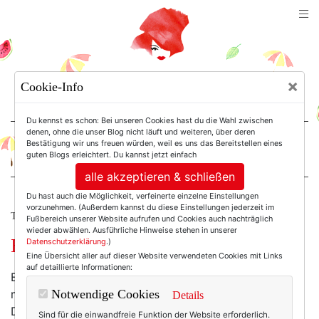
TEXTERELLA
×
Cookie-Info
SUSANNE ACKSTALLER
Du kennst es schon: Bei unseren Cookies hast du die Wahl zwischen
denen, ohne die unser Blog nicht läuft und weiteren, über deren
Bestätigung wir uns freuen würden, weil es uns das Bereitstellen eines
For Women. Not Girls.
guten Blogs erleichtert. Du kannst jetzt einfach
alle akzeptieren & schließen
Du hast auch die Möglichkeit, verfeinerte einzelne Einstellungen
vorzunehmen. (Außerdem kannst du diese Einstellungen jederzeit im
TEXTERELLA AUF REISEN.
Fußbereich unserer Website aufrufen und Cookies auch nachträglich
wieder abwählen. Ausführliche Hinweise stehen in unserer
Bushwick Heat.
Datenschutzerklärung
.)
Eine Übersicht aller auf dieser Website verwendeten Cookies mit Links
auf detaillierte Informationen:
Es ist Mittwochabend, kurz vor halb neun. Ich bin
müde, habe während des Rückflugs kaum geschlafen.
Notwendige Cookies
Details
Der Koffer ist noch unausgepackt, ohnehin muss ich
Sind für die einwandfreie Funktion der Website erforderlich.