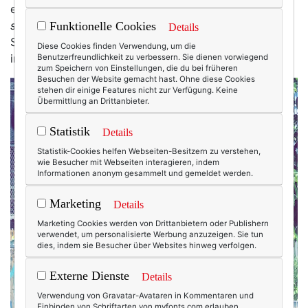
eigentlich meine WELT-Kolumne für Freitag schreiben,
sehr eigentlich
sogar, denn Abgabe ist morgen.
Funktionelle Cookies
Details
Stattdessen sitze ich auf der Terrasse – und schwelge
Diese Cookies finden Verwendung, um die
in New-York-Bildern! Ja, vernünftig ist anders.
Benutzerfreundlichkeit zu verbessern. Sie dienen vorwiegend
zum Speichern von Einstellungen, die du bei früheren
Besuchen der Website gemacht hast. Ohne diese Cookies
stehen dir einige Features nicht zur Verfügung. Keine
Übermittlung an Drittanbieter.
Statistik
Details
Statistik-Cookies helfen Webseiten-Besitzern zu verstehen,
wie Besucher mit Webseiten interagieren, indem
Informationen anonym gesammelt und gemeldet werden.
Marketing
Details
Marketing Cookies werden von Drittanbietern oder Publishern
verwendet, um personalisierte Werbung anzuzeigen. Sie tun
dies, indem sie Besucher über Websites hinweg verfolgen.
Externe Dienste
Details
Verwendung von Gravatar-Avataren in Kommentaren und
Einbinden von Schriftarten von myfonts.com erlauben