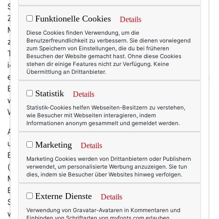
Schwimmen und Yoga und so weiter) und nach kurzer
Zeit (wenn ich überhaupt damit anfange) bröckelt die
Funktionelle Cookies
Details
Motivation und ich bin froh, wenn ich meinen Körper
Diese Cookies finden Verwendung, um die
zumindest gelegentlich auf den heimischen Cross-
Benutzerfreundlichkeit zu verbessern. Sie dienen vorwiegend
zum Speichern von Einstellungen, die du bei früheren
Trainer bugsiert bekomme ... Und immer wieder frage
Besuchen der Website gemacht hast. Ohne diese Cookies
ich mich dann: Warum fällt mir regelmäßiger Sport
stehen dir einige Features nicht zur Verfügung. Keine
Übermittlung an Drittanbieter.
eigentlich so schwer (obwohl ich ja um seine positiven
Effekte weiß!) und wieso habe ich an Bewegung so
Statistik
Details
wenig Spaß (von Tanzen oder
Statistik-Cookies helfen Webseiten-Besitzern zu verstehen,
Waldspaziergängen abgesehen)?
wie Besucher mit Webseiten interagieren, indem
Informationen anonym gesammelt und gemeldet werden.
Als ich mich vor ein paar Tagen wieder auf das
ungeliebte Fitness-Gerät im Keller quälte, fiel mir ein
Marketing
Details
Beitrag ein, den ich zwar schon vor ein paar Jahren
Marketing Cookies werden von Drittanbietern oder Publishern
(für ein anderes, zwischenzeitlich eingestelltes
verwendet, um personalisierte Werbung anzuzeigen. Sie tun
dies, indem sie Besucher über Websites hinweg verfolgen.
Medium) geschrieben habe – aber an meiner
Einschätzung hat sich seitdem nichts geändert. (Am
Externe Dienste
Details
Schulsport fürchte ich auch nicht.) Ich bin gespannt,
Verwendung von Gravatar-Avataren in Kommentaren und
was du dazu sagst!
Einbinden von Schriftarten von myfonts.com erlauben