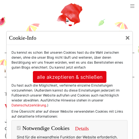
TEXTERELLA
×
Cookie-Info
SUSANNE ACKSTALLER
Du kennst es schon: Bei unseren Cookies hast du die Wahl zwischen
denen, ohne die unser Blog nicht läuft und weiteren, über deren
Bestätigung wir uns freuen würden, weil es uns das Bereitstellen eines
For Women. Not Girls.
guten Blogs erleichtert. Du kannst jetzt einfach
alle akzeptieren & schließen
Du hast auch die Möglichkeit, verfeinerte einzelne Einstellungen
vorzunehmen. (Außerdem kannst du diese Einstellungen jederzeit im
TEXTERELLA PERSÖNLICH.
Fußbereich unserer Website aufrufen und Cookies auch nachträglich
wieder abwählen. Ausführliche Hinweise stehen in unserer
Wie ich lernte, Sport zu hassen.
Datenschutzerklärung
.)
Eine Übersicht aller auf dieser Website verwendeten Cookies mit Links
auf detaillierte Informationen:
Jedes Jahr dasselbe: Ich gehe mit sportlichen (im
doppelten Sinn!) Neujahrsvorsätzen an den Start
Notwendige Cookies
Details
(dreimal wöchentlich ins Fitness-Studio, regelmäßig
Sind für die einwandfreie Funktion der Website erforderlich.