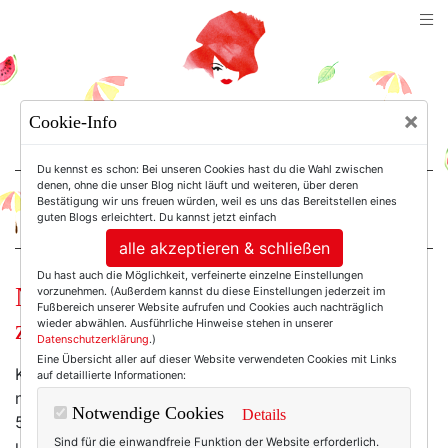
TEXTERELLA
×
Cookie-Info
SUSANNE ACKSTALLER
Du kennst es schon: Bei unseren Cookies hast du die Wahl zwischen
denen, ohne die unser Blog nicht läuft und weiteren, über deren
Bestätigung wir uns freuen würden, weil es uns das Bereitstellen eines
For Women. Not Girls.
guten Blogs erleichtert. Du kannst jetzt einfach
alle akzeptieren & schließen
Du hast auch die Möglichkeit, verfeinerte einzelne Einstellungen
Neues Jahr. Neues Gesicht. (Eine
vorzunehmen. (Außerdem kannst du diese Einstellungen jederzeit im
Fußbereich unserer Website aufrufen und Cookies auch nachträglich
ziemlich schöne Kolumne.)
wieder abwählen. Ausführliche Hinweise stehen in unserer
Datenschutzerklärung
.)
Eine Übersicht aller auf dieser Website verwendeten Cookies mit Links
Kürzlich hatte ich Geburtstag. Meinen 49sten. Nach
auf detaillierte Informationen:
neuer Zeitrechnung bin ich damit 29 geworden. Denn
Notwendige Cookies
Details
50 ist ja bekanntlich die neue 30. Wenn das nur auch
Sind für die einwandfreie Funktion der Website erforderlich.
unsere Falten endlich begreifen würden!