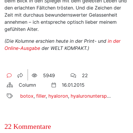
beim Blick in den Spiegel mit dem gelebten Leben und
den erlachten Fältchen trösten. Und die Zeichen der
Zeit mit durchaus bewundernswerter Gelassenheit
annehmen – ich entspreche optisch lieber meinem
gefühlten Alter.
(Die Kolumne erschien heute in der Print- und
in der
Online-Ausgabe
der WELT KOMPAKT.)
5949
22
Column
16.01.2015
botox
,
filler
,
hyaloron
,
hyaluronunterspritzung
,
ko
22 Kommentare