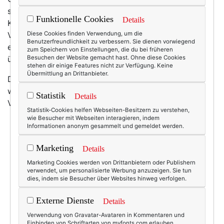
sich auf unserer Steinmauer sonnte, ein wenig zu
Funktionelle Cookies
Details
Kopfe gestiegen. Aber ganz ehrlich von diesem
Vogelgezwitscher und dem duftigen Blütenhauch kann
Diese Cookies finden Verwendung, um die
Benutzerfreundlichkeit zu verbessern. Sie dienen vorwiegend
einem schon ein bisschen schwindelig werden! Und
zum Speichern von Einstellungen, die du bei früheren
übermütig.
Besuchen der Website gemacht hast. Ohne diese Cookies
stehen dir einige Features nicht zur Verfügung. Keine
Übermittlung an Drittanbieter.
Denn gestern ist mir das hier begegnet. Gut, sooo
warm ist es dann doch noch nicht ... aber ein bisschen
Statistik
Details
Vorfreude darf schon sein, oder nicht? :-)
Statistik-Cookies helfen Webseiten-Besitzern zu verstehen,
wie Besucher mit Webseiten interagieren, indem
Informationen anonym gesammelt und gemeldet werden.
Marketing
Details
Marketing Cookies werden von Drittanbietern oder Publishern
verwendet, um personalisierte Werbung anzuzeigen. Sie tun
dies, indem sie Besucher über Websites hinweg verfolgen.
Externe Dienste
Details
Verwendung von Gravatar-Avataren in Kommentaren und
Einbinden von Schriftarten von myfonts.com erlauben