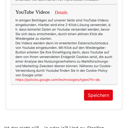
YouTube Videos
Details
In einigen Beiträgen auf unserer Seite sind YouTube-Videos
eingebunden. Hierbei wird eine 2-Klick-Lösung verwendet, d.
h. dass keinerlei Daten an Youtube versendet werden, bevor
Sie sich dazu entscheiden, durch einen aktiven Klick die
Wiedergabe zu starten.
Die Videos werden dann im erweiterten Datenschutzmodus
von Youtube eingebunden. Mit Klick auf den Wiedergabe-
Button erteilen Sie Ihre Einwilligung darin, dass Youtube auf
dem von Ihnen verwendeten Endgerät Cookies setzt, die auch
einer Analyse des Nutzungsverhaltens zu Marktforschungs-
und Marketing-Zwecken dienen können. Näheres zur Cookie-
Verwendung durch Youtube finden Sie in der Cookie-Policy
von Google unter
https://policies.google.com/technologies/types?hl=de
.
Speichern
Bikini-Top
* und -
Panty
* von City Chic, gesehen bei
Asos.
Ist der nicht süß – ja oder ja?! Und ey, Streifen.