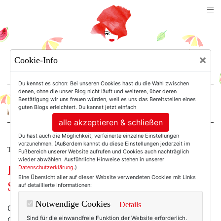
TEXTERELLA
×
Cookie-Info
SUSANNE ACKSTALLER
Du kennst es schon: Bei unseren Cookies hast du die Wahl zwischen
denen, ohne die unser Blog nicht läuft und weiteren, über deren
Bestätigung wir uns freuen würden, weil es uns das Bereitstellen eines
For Women. Not Girls.
guten Blogs erleichtert. Du kannst jetzt einfach
alle akzeptieren & schließen
Du hast auch die Möglichkeit, verfeinerte einzelne Einstellungen
vorzunehmen. (Außerdem kannst du diese Einstellungen jederzeit im
TEXTERELLA LIEBT!
Fußbereich unserer Website aufrufen und Cookies auch nachträglich
wieder abwählen. Ausführliche Hinweise stehen in unserer
Helloooo – hier sind die ersten
Datenschutzerklärung
.)
Eine Übersicht aller auf dieser Website verwendeten Cookies mit Links
Streifen dieses Frühjahrs!
auf detaillierte Informationen:
Notwendige Cookies
Details
Okay, vielleicht ist mir dieser erste Frühlingstag mit 20
Sind für die einwandfreie Funktion der Website erforderlich.
Grad, Biergartenbesuch und einem Zitronenfalter, der