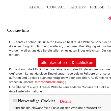
ABOUT
CONTACT
ARCHIV
PRESSE
S
Cookie-Info
Du kennst es schon: Bei unseren Cookies hast du die Wahl zwischen den
die unser Blog nicht läuft und weiteren, über deren Bestätigung wir uns fr
würden, weil es uns das Bereitstellen eines guten Blogs erleichtert. Du kan
einfach
F
alle akzeptieren & schließen
Du hast auch die Möglichkeit, verfeinerte einzelne Einstellungen vorzun
(Außerdem kannst du diese Einstellungen jederzeit im Fußbereich unserer
aufrufen und Cookies auch nachträglich wieder abwählen. Ausführliche 
stehen in unserer
Datenschutzerklärung
.)
50+ LIFESTYLE
BEAU
Eine Übersicht aller auf dieser Website verwendeten Cookies mit Links au
detaillierte Informationen:
Einträge m
Notwendige Cookies
Details
Sind für die einwandfreie Funktion der Website erforderlich.