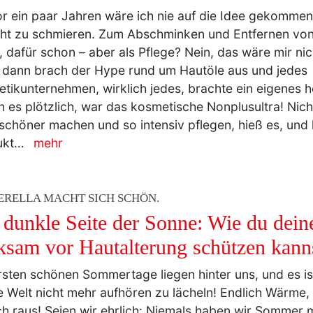
ht zu schmieren. Zum Abschminken und Entfernen v
a, dafür schon – aber als Pflege? Nein, das wäre mir nic
dann brach der Hype rund um Hautöle aus und jedes
tikunternehmen, wirklich jedes, brachte ein eigenes h
n es plötzlich, war das kosmetische Nonplusultra! Nic
schöner machen und so intensiv pflegen, hieß es, und
ukt…
mehr
ERELLA MACHT SICH SCHÖN.
 dunkle Seite der Sonne: Wie du dein
ksam vor Hautalterung schützen kann
rsten schönen Sommertage liegen hinter uns, und es ist
 Welt nicht mehr aufhören zu lächeln! Endlich Wärme,
ch raus! Seien wir ehrlich: Niemals haben wir Sommer
021. (Außer vielleicht 2020, aber da wussten wir ja noc