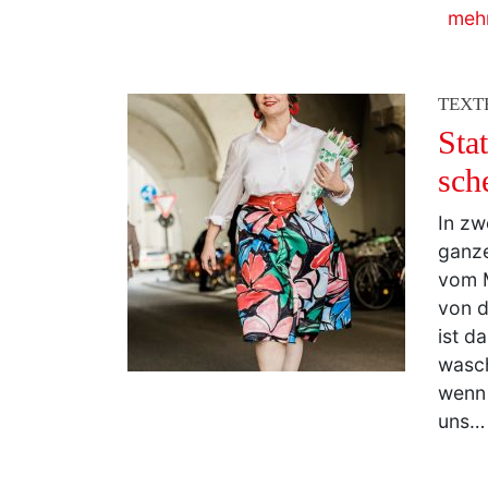
TEXT
Sta
sch
In zw
ganz
vom M
von d
ist d
wasch
wenn 
uns
TEXT