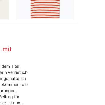
 mit
 dem Titel
rin verriet ich
ings hatte ich
 bekommen, die
ührungen
eitrag für
hier ist nun…