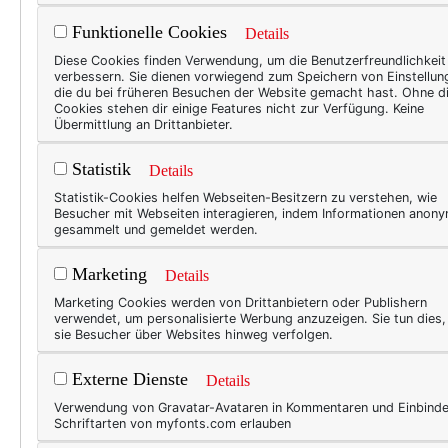
Funktionelle Cookies
Details
Diese Cookies finden Verwendung, um die Benutzerfreundlichkeit
verbessern. Sie dienen vorwiegend zum Speichern von Einstellun
die du bei früheren Besuchen der Website gemacht hast. Ohne d
WER
Cookies stehen dir einige Features nicht zur Verfügung. Keine
Übermittlung an Drittanbieter.
Jun
Statistik
Details
den
Statistik-Cookies helfen Webseiten-Besitzern zu verstehen, wie
Besucher mit Webseiten interagieren, indem Informationen anon
Am le
gesammelt und gemeldet werden.
Studi
Jahrz
Marketing
Details
Jahr 
Marketing Cookies werden von Drittanbietern oder Publishern
immer
verwendet, um personalisierte Werbung anzuzeigen. Sie tun dies
sie Besucher über Websites hinweg verfolgen.
Rege
ungel
Externe Dienste
Details
uns g
Verwendung von Gravatar-Avataren in Kommentaren und Einbind
Schriftarten von myfonts.com erlauben