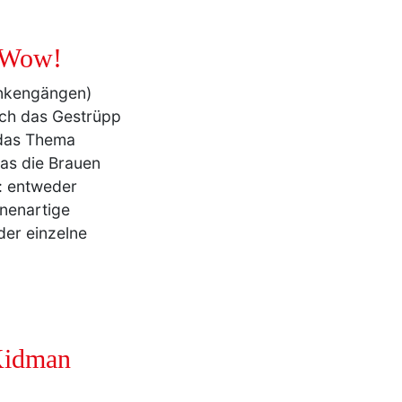
 Wow!
ankengängen)
ich das Gestrüpp
 das Thema
as die Brauen
: entweder
nenartige
der einzelne
Kidman