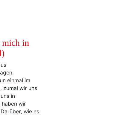
 mich in
l)
aus
sagen:
un einmal im
, zumal wir uns
 uns in
 haben wir
 Darüber, wie es