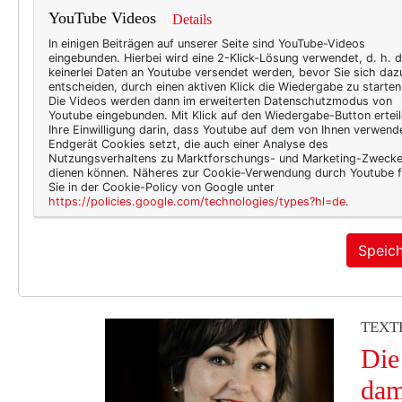
YouTube Videos
Details
TEXT
In einigen Beiträgen auf unserer Seite sind YouTube-Videos
Aug
eingebunden. Hierbei wird eine 2-Klick-Lösung verwendet, d. h. 
keinerlei Daten an Youtube versendet werden, bevor Sie sich daz
entscheiden, durch einen aktiven Klick die Wiedergabe zu starten
Man m
Die Videos werden dann im erweiterten Datenschutzmodus von
diese
Youtube eingebunden. Mit Klick auf den Wiedergabe-Button erteil
Ihre Einwilligung darin, dass Youtube auf dem von Ihnen verwend
in de
Endgerät Cookies setzt, die auch einer Analyse des
Nutzungsverhaltens zu Marktforschungs- und Marketing-Zweck
Augen
dienen können. Näheres zur Cookie-Verwendung durch Youtube f
angeh
Sie in der Cookie-Policy von Google unter
https://policies.google.com/technologies/types?hl=de
.
kompl
Perfe
Speic
Gras
TEXT
Die
dam