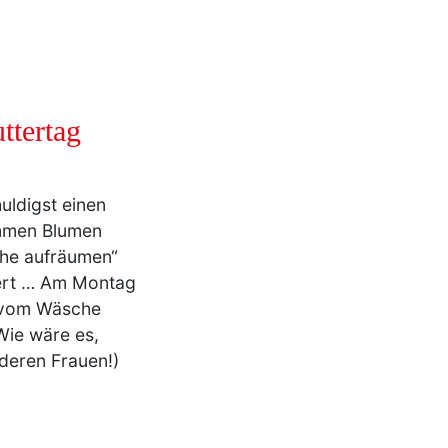
ttertag
uldigst einen
mmen Blumen
che aufräumen“
iert … Am Montag
– vom Wäsche
Wie wäre es,
deren Frauen!)