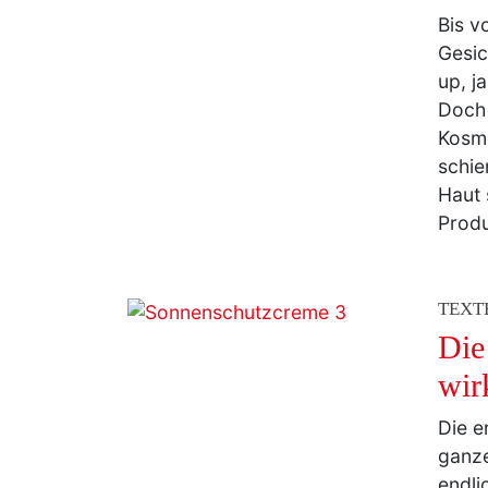
Gesic
up, j
Doch 
Kosme
schie
Haut 
Prod
TEXT
Die
wir
Die e
ganze
endli
als 2