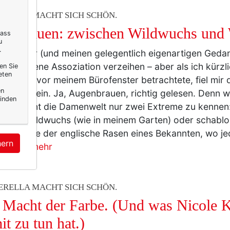
ERELLA MACHT SICH SCHÖN.
enbrauen: zwischen Wildwuchs und
dass
u
.
öge mir (und meinen gelegentlich eigenartigen Ged
 verwegene Assoziation verzeihen – aber als ich kürzl
en Sie
eten
n Beeten vor meinem Bürofenster betrachtete, fiel mir
en
brauen ein. Ja, Augenbrauen, richtig gelesen. Denn w
inden
t, scheint die Damenwelt nur zwei Extreme zu kennen
etter Wildwuchs (wie in meinem Garten) oder schablo
ktion (wie der englische Rasen eines Bekannten, wo je
hern
halm…
mehr
ERELLA MACHT SICH SCHÖN.
 Macht der Farbe. (Und was Nicole 
it zu tun hat.)