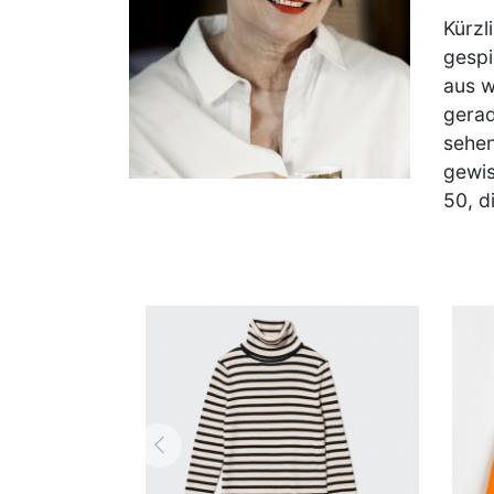
Kürzl
gespi
aus w
gerad
sehen
gewis
50, d
zurück