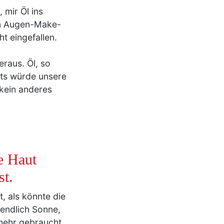
on Augen-Make-
ht eingefallen.
eraus. Öl, so
hts würde unsere
 kein anderes
e Haut
st.
, als könnte die
 endlich Sonne,
 mehr gebraucht
h nicht, was uns