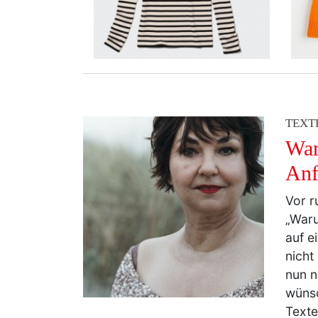
TEXT
War
Anf
Vor r
„Waru
auf e
nicht
nun n
wünsc
Texte
meh