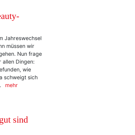
auty-
em Jahreswechsel
ann müssen wir
gehen. Nun frage
 allen Dingen:
gefunden, wie
a schweigt sich
…
mehr
gut sind
 mir Öl ins