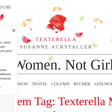
UCHE
×
TEXTERELLA
en, ohne
SUSANNE ACKSTALLER
euen
nst jetzt
or Women. Not Girl
ehmen.
 Website
Hinweise
TY & FASHION
TRAVEL
COLUMN
BÜCHER
LESUNG
f
it dem Tag: Texterella