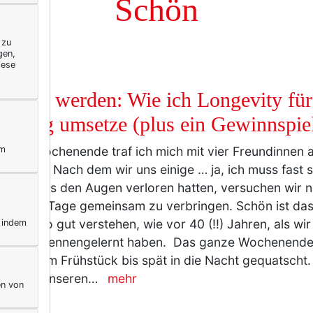
Schön
 zu
gen,
iese
BUNG
g älter werden: Wie ich Longevity für
 Alltag umsetze (plus ein Gewinnspie
ym
tzten Wochenende traf ich mich mit vier Freundinnen 
enzeiten. Nach dem wir uns einige … ja, ich muss fast 
ehnte aus den Augen verloren hatten, versuchen wir n
ein paar Tage gemeinsam zu verbringen. Schön ist das
 noch so gut verstehen, wie vor 40 (!!) Jahren, als wir
, indem
nsburg kennengelernt haben. Das ganze Wochenende
ogen vom Frühstück bis spät in die Nacht gequatscht.
eht mit unseren…
mehr
en von