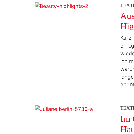
Aus
Hig
Kürzl
ein „
wiede
ich m
warum
lange
der N
TEXT
Im 
Hau
Bis v