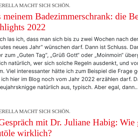
 meinem Badezimmerschrank: die Be
hlights 2022
ich las ich, dass man sich bis zu zwei Wochen nach d
gutes neues Jahr“ wünschen darf. Dann ist Schluss. D
r zum „Guten Tag“, „Grüß Gott“ oder „Moinmoin“ über
ich natürlich, wer sich solche Regeln ausdenkt, und vor
. Viel interessanter hätte ich zum Beispiel die Frage 
 ich hier im Blog noch vom Jahr 2022 erzählen darf. D
eujahrsknigge natürlich aus, typisch. Aber egal, dann
ERELLA MACHT SICH SCHÖN.
Gespräch mit Dr. Juliane Habig: Wie 
töle wirklich?
or ein paar Jahren wäre ich nie auf die Idee gekommen,