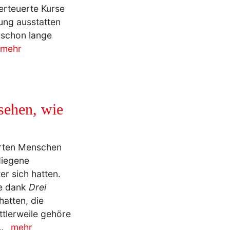
t den Augen … Was
chon wieder sein?
erteuerte Kurse
ung ausstatten
h schon lange
mehr
sehen, wie
hörten Menschen
diegene
er sich hatten.
ie dank
Drei
hatten, die