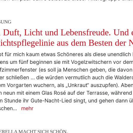
n trugen gar keine Frisur (dafür einen Schnauzer). Mi
chon ein paar Jahre selbst zu dieser Altersgruppe un
BUNG
 Duft, Licht und Lebensfreude. Und 
ichtspflegelinie aus dem Besten der N
bt für mich kaum etwas Schöneres als diese unendlich 
ns um fünf beginnen sie mit Vogelzwitschern vor de
fzimmerfenster (es soll ja Menschen geben, die davon
er schließen … die würden vermutlich auch die Walderd
m Vorgarten wuchern, als „Unkraut“ auszupfen). Abe
 neun mit einem Glas Rosé auf der Terrasse, während
n Stunde ihr Gute-Nacht-Lied singt, und gehen dann üb
schen…
mehr