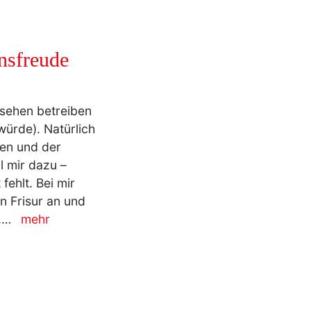
nsfreude
ssehen betreiben
ürde). Natürlich
len und der
l mir dazu –
fehlt. Bei mir
n Frisur an und
f.…
mehr