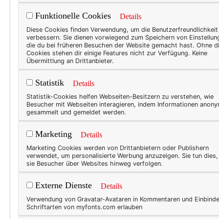
Funktionelle Cookies
Details
WER
Diese Cookies finden Verwendung, um die Benutzerfreundlichkeit
verbessern. Sie dienen vorwiegend zum Speichern von Einstellun
Was
die du bei früheren Besuchen der Website gemacht hast. Ohne d
Cookies stehen dir einige Features nicht zur Verfügung. Keine
fän
Übermittlung an Drittanbieter.
Ich g
Statistik
Details
(auch
Statistik-Cookies helfen Webseiten-Besitzern zu verstehen, wie
pfleg
Besucher mit Webseiten interagieren, indem Informationen anon
gesammelt und gemeldet werden.
Beaut
zwisc
Marketing
Details
muss 
Marketing Cookies werden von Drittanbietern oder Publishern
hört 
verwendet, um personalisierte Werbung anzuzeigen. Sie tun dies
sie Besucher über Websites hinweg verfolgen.
Externe Dienste
Details
WER
Verwendung von Gravatar-Avataren in Kommentaren und Einbind
Ein
Schriftarten von myfonts.com erlauben