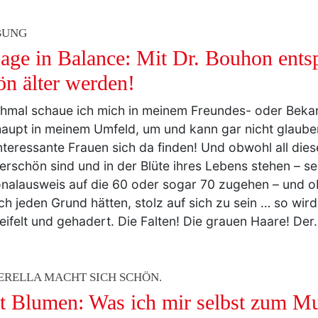
BUNG
age in Balance: Mit Dr. Bouhon ents
ön älter werden!
mal schaue ich mich in meinem Freundes- oder Bekan
aupt in meinem Umfeld, um und kann gar nicht glauben,
nteressante Frauen sich da finden! Und obwohl all die
rschön sind und in der Blüte ihres Lebens stehen – sel
nalausweis auf die 60 oder sogar 70 zugehen – und o
ich jeden Grund hätten, stolz auf sich zu sein … so wir
ifelt und gehadert. Die Falten! Die grauen Haare! De
ERELLA MACHT SICH SCHÖN.