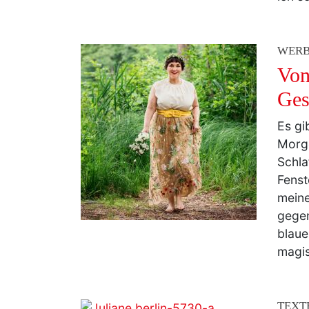
Herre
ich s
WER
Von
Ges
Es gi
Morge
Schla
Fenst
meine
gegen
blaue
magi