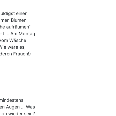
ttertag
uldigst einen
mmen Blumen
che aufräumen“
iert … Am Montag
– vom Wäsche
Wie wäre es,
deren Frauen!)
 mindestens