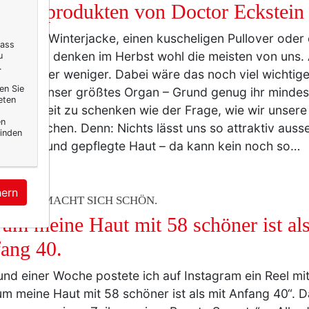
blingsprodukten von Doctor Eckstein
ne neue Winterjacke, einen kuscheligen Pullover oder
dass
el – daran denken im Herbst wohl die meisten von uns.
u
.
flege eher weniger. Dabei wäre das noch viel wichtiger,
en Sie
e Haut unser größtes Organ – Grund genug ihr mindest
eten
rksamkeit zu schenken wie der Frage, wie wir unser
en
rfest machen. Denn: Nichts lässt uns so attraktiv aus
inden
gesunde und gepflegte Haut – da kann kein noch so…
hern
ERELLA MACHT SICH SCHÖN.
um meine Haut mit 58 schöner ist als
ang 40.
und einer Woche postete ich auf Instagram ein Reel mit
m meine Haut mit 58 schöner ist als mit Anfang 40“. Da