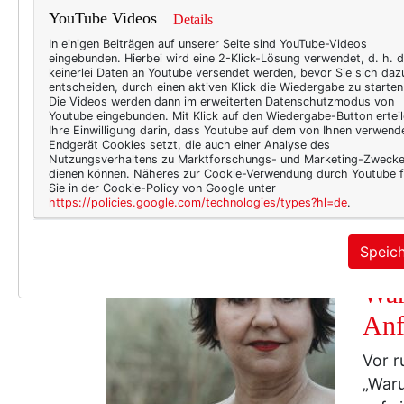
Lie
YouTube Videos
Details
In einigen Beiträgen auf unserer Seite sind YouTube-Videos
An ei
eingebunden. Hierbei wird eine 2-Klick-Lösung verwendet, d. h. 
Stief
keinerlei Daten an Youtube versendet werden, bevor Sie sich daz
entscheiden, durch einen aktiven Klick die Wiedergabe zu starten
Hautp
Die Videos werden dann im erweiterten Datenschutzmodus von
Youtube eingebunden. Mit Klick auf den Wiedergabe-Button erteil
unser
Ihre Einwilligung darin, dass Youtube auf dem von Ihnen verwend
Aufme
Endgerät Cookies setzt, die auch einer Analyse des
Nutzungsverhaltens zu Marktforschungs- und Marketing-Zweck
winte
dienen können. Näheres zur Cookie-Verwendung durch Youtube f
Sie in der Cookie-Policy von Google unter
weil 
https://policies.google.com/technologies/types?hl=de
.
Speic
TEXT
War
Anf
Vor r
„Waru