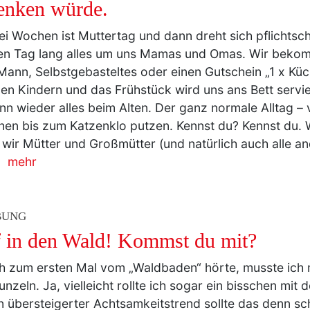
tt Blumen: Was ich mir selbst zum Mu
enken würde.
ei Wochen ist Muttertag und dann dreht sich pflichtsch
en Tag lang alles um uns Mamas und Omas. Wir beko
ann, Selbstgebasteltes oder einen Gutschein „1 x Kü
en Kindern und das Frühstück wird uns ans Bett serv
ann wieder alles beim Alten. Der ganz normale Alltag 
en bis zum Katzenklo putzen. Kennst du? Kennst du. 
wir Mütter und Großmütter (und natürlich auch alle an
…
mehr
BUNG
 in den Wald! Kommst du mit?
ch zum ersten Mal vom „Waldbaden“ hörte, musste ich