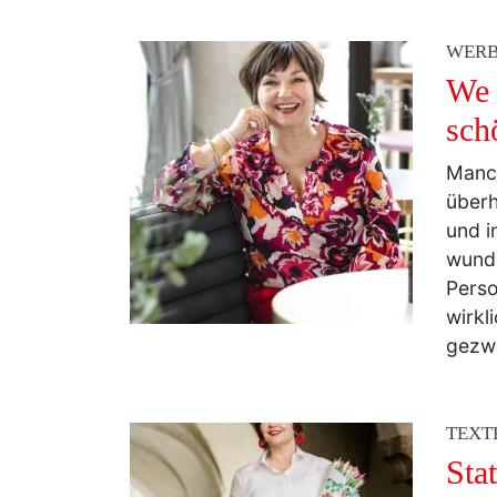
WER
We 
sch
Manch
überh
und i
wunde
Perso
wirkl
gezwe
TEXT