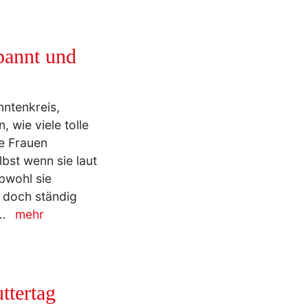
pannt und
ntenkreis,
 wie viele tolle
se Frauen
bst wenn sie laut
bwohl sie
d doch ständig
r…
mehr