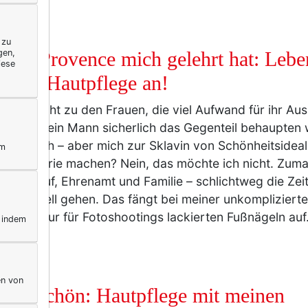
BUNG
 zu
gen,
 die Provence mich gelehrt hat: Lebe
iese
gt bei Hautpflege an!
ehöre nicht zu den Frauen, die viel Aufwand für ihr Au
 wenn mein Mann sicherlich das Gegenteil behaupten w
e ich mich – aber mich zur Sklavin von Schönheitsidea
ym
y-Industrie machen? Nein, das möchte ich nicht. Zuma
hen Beruf, Ehrenamt und Familie – schlichtweg die Zeit 
es schnell gehen. Das fängt bei meiner unkomplizierte
bei den nur für Fotoshootings lackierten Fußnägeln au
, indem
BUNG
en von
fach schön: Hautpflege mit meinen