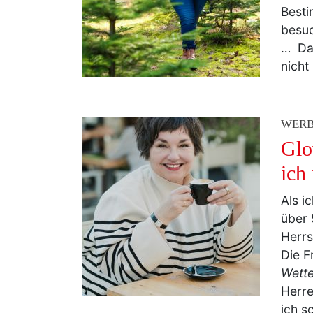
schmu
für e
Besti
besuc
… Das
nicht
WER
Glo
ich
Als i
über 
Herrs
Die F
Wette