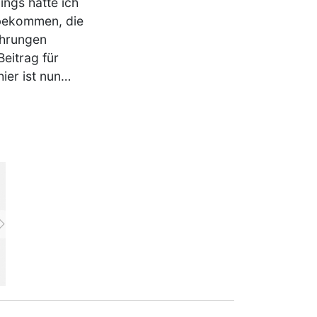
ings hatte ich
 bekommen, die
ührungen
eitrag für
hier ist nun…
vor