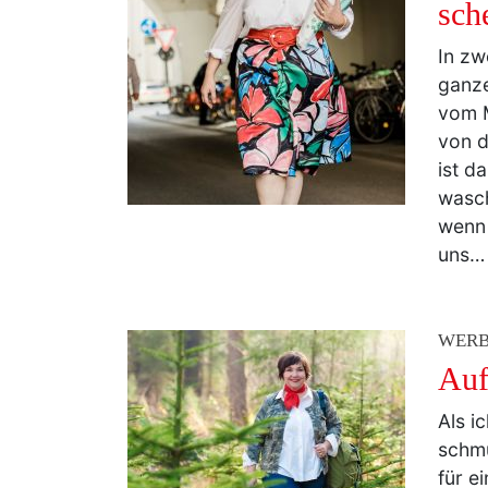
Sta
sch
In zw
ganz
vom M
von d
ist d
wasch
wenn 
uns
WER
Auf
Als i