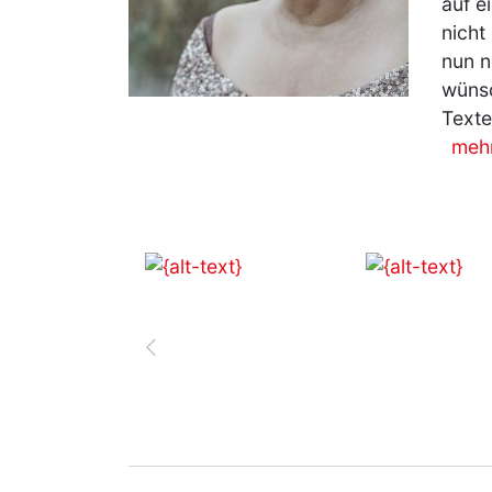
auf e
nicht
nun n
wünsc
Texte
meh
zurück