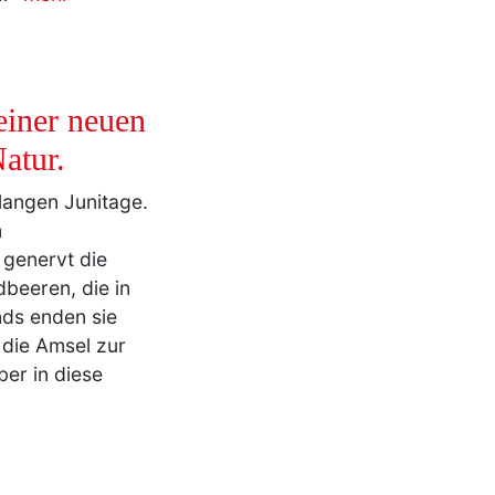
ttlerweile gehöre
d…
mehr
einer neuen
atur.
langen Junitage.
m
 genervt die
beeren, die in
nds enden sie
 die Amsel zur
er in diese