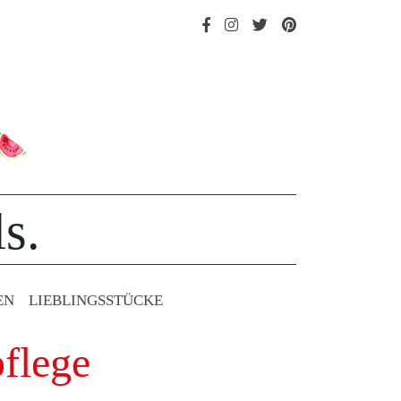
s.
EN
LIEBLINGS­STÜCKE
flege