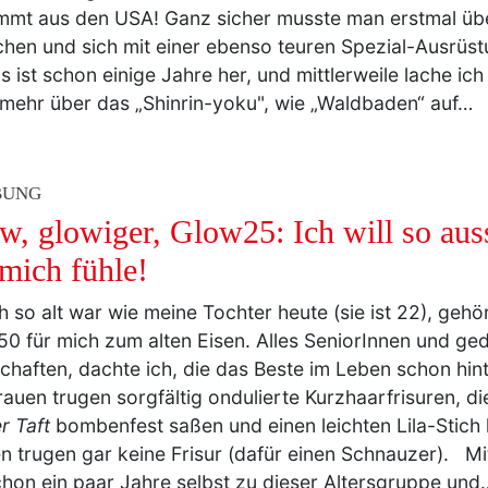
nzeln. Ja, vielleicht rollte ich sogar ein bisschen mi
in übersteigerter Achtsamkeitstrend sollte das denn s
mmt aus den USA! Ganz sicher musste man erstmal üb
hen und sich mit einer ebenso teuren Spezial-Ausrüst
 ist schon einige Jahre her, und mittlerweile lache ic
 mehr über das „Shinrin-yoku", wie „Waldbaden“ auf…
BUNG
w, glowiger, Glow25: Ich will so aus
 mich fühle!
ch so alt war wie meine Tochter heute (sie ist 22), ge
50 für mich zum alten Eisen. Alles SeniorInnen und ge
chaften, dachte ich, die das Beste im Leben schon hint
rauen trugen sorgfältig ondulierte Kurzhaarfrisuren, d
r Taft
bombenfest saßen und einen leichten Lila-Stich 