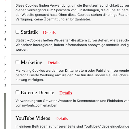
Diese Cookies finden Verwendung, um die Benutzerfreundlichkeit zu ver
dienen vorwiegend zum Speichern von Einstellungen, die du bei frühe
Hand aufs Herz: Schaust du nicht ebenfalls gerne
der Website gemacht hast. Ohne diese Cookies stehen dir einige Featur
(wenn auch mit schlechtem Gewissen) in fremde
Verfügung. Keine Übermittlung an Drittanbieter.
Badezimmerschränke – na? Die Schönermacher
Statistik
anderer Frauen sind einfach auch zu interessant, und
Details
ein kleiner Blick darauf ist zu verlockend ... Ich
Statistik-Cookies helfen Webseiten-Besitzern zu verstehen, wie Besuche
Webseiten interagieren, indem Informationen anonym gesammelt und 
verstehe das.
werden.
Deshalb lade ich dich heute ganz offiziell ein, meinen
Marketing
Details
Badezimmerschrank zu inspizieren, ganz erlaubt und
ohne schlechtes Gewissen. Ich verrate dir meine
Marketing Cookies werden von Drittanbietern oder Publishern verwende
personalisierte Werbung anzuzeigen. Sie tun dies, indem sie Besucher 
aktuellen Lieblingsprodukte – von der Reinigung bis hin
hinweg verfolgen.
zum Sonnenschutz.
Externe Dienste
Details
Verwendung von Gravatar-Avataren in Kommentaren und Einbinden von 
von myfonts.com erlauben
YouTube Videos
Details
In einigen Beiträgen auf unserer Seite sind YouTube-Videos eingebunde