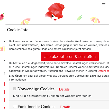
TEXTERELLA
Cookie-Info
SUSANNE ACKSTALLER
Du kennst es schon: Bei unseren Cookies hast du die Wahl zwischen denen, ohne
nicht läuft und weiteren, über deren Bestätigung wir uns freuen würden, weil es
Bereitstellen eines guten Blogs erleichtert. Du kannst jetzt einfach
For Women. Not Girls.
alle akzeptieren & schließen
Du hast auch die Möglichkeit, verfeinerte einzelne Einstellungen vorzunehmen. 
du diese Einstellungen jederzeit im Fußbereich unserer Website aufrufen und Co
nachträglich wieder abwählen. Ausführliche Hinweise stehen in unserer
Datensch
TEXTERELLA MACHT SICH SCHÖN.
Eine Übersicht aller auf dieser Website verwendeten Cookies mit Links auf detail
Informationen:
Blick in meinen
Notwendige Cookies
Details
Badezimmerschrank:
Sind für die einwandfreie Funktion der Website erforderlich.
Lieblingsprodukte, die meiner Haut
wirklich gut tun!
Funktionelle Cookies
Details