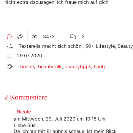
nicht extra dazusagen. Ich freue mich auf dich!
3472
2
Texterella macht sich schön., 50+ Lifestyle, Beaut
29.07.2020
beauty
,
beautytalk
,
beautytipps
,
hautpflege
,
it co
2 Kommentare
Nicole
am Mittwoch, 29. Juli 2020 um 10:16 Uhr
Liebe Susi,
Da ich nur mit Erlaubnis schaue, ist mein Blick