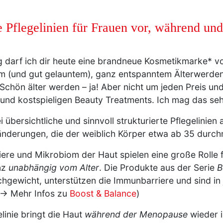
 Pflegelinien für Frauen vor, während un
darf ich dir heute eine brandneue Kosmetikmarke* vor
m (und gut gelauntem), ganz entspanntem Älterwerden 
Schön älter werden – ja! Aber nicht um jeden Preis und
und kostspieligen Beauty Treatments. Ich mag das se
i übersichtliche und sinnvoll strukturierte Pflegelinien
änderungen, die der weiblich Körper etwa ab 35 durc
ere und Mikrobiom der Haut spielen eine große Rolle 
nz
unabhängig vom Alter
. Die Produkte aus der Serie
B
hgewicht, unterstützen die Immunbarriere und sind in 
(→ Mehr Infos zu
Boost & Balance
)
linie bringt die Haut
während der Menopause
wieder i