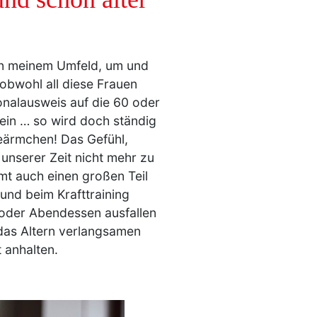
in meinem Umfeld, um und
 obwohl all diese Frauen
onalausweis auf die 60 oder
sein … so wird doch ständig
eärmchen! Das Gefühl,
unserer Zeit nicht mehr zu
mmt auch einen großen Teil
und beim Krafttraining
k oder Abendessen ausfallen
das Altern verlangsamen
t anhalten.