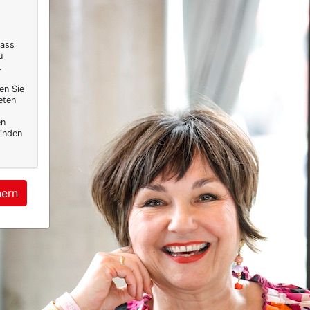
dass
u
.
en Sie
eten
en
inden
hern