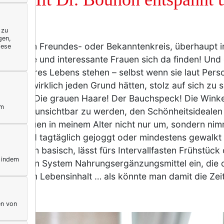
 zu
gen,
n meinem Freundes- oder Bekanntenkreis, überhaupt 
iese
viele tolle und interessante Frauen sich da finden! Und
Blüte ihres Lebens stehen – selbst wenn sie laut Pers
l sie wirklich jeden Grund hätten, stolz auf sich zu 
e Falten! Die grauen Haare! Der Bauchspeck! Die Wink
ym
hören, unsichtbar zu werden, den Schönheitsidealen 
 viele Frauen in meinem Alter nicht nur um, sondern ni
: Da wird tagtäglich gejoggt oder mindestens gewalkt 
hrt sich basisch, lässt fürs Intervallfasten Frühstüc
, indem
klügelten System Nahrungsergänzungsmittel ein, die 
adezu zum Lebensinhalt … als könnte man damit die Zei
en von