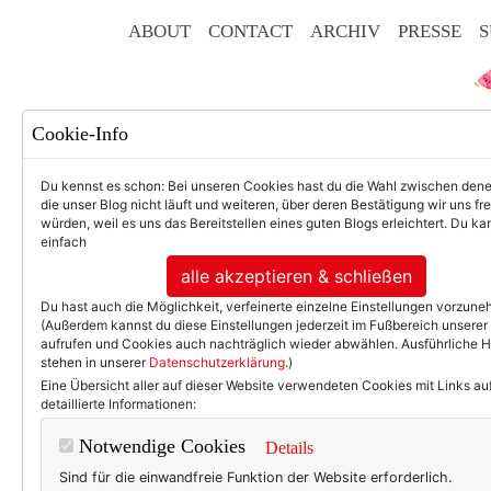
ABOUT
CONTACT
ARCHIV
PRESSE
S
Cookie-Info
Du kennst es schon: Bei unseren Cookies hast du die Wahl zwischen den
die unser Blog nicht läuft und weiteren, über deren Bestätigung wir uns fr
würden, weil es uns das Bereitstellen eines guten Blogs erleichtert. Du kan
einfach
F
alle akzeptieren & schließen
Du hast auch die Möglichkeit, verfeinerte einzelne Einstellungen vorzun
(Außerdem kannst du diese Einstellungen jederzeit im Fußbereich unserer
aufrufen und Cookies auch nachträglich wieder abwählen. Ausführliche 
stehen in unserer
Datenschutzerklärung
.)
50+ LIFESTYLE
BEAU
Eine Übersicht aller auf dieser Website verwendeten Cookies mit Links au
detaillierte Informationen:
WERBUNG
Notwendige Cookies
Details
We age in Balan
Sind für die einwandfreie Funktion der Website erforderlich.