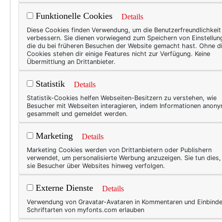
werden!
Funktionelle Cookies
Details
Diese Cookies finden Verwendung, um die Benutzerfreundlichkeit
verbessern. Sie dienen vorwiegend zum Speichern von Einstellun
Manchmal schaue ich mich i
die du bei früheren Besuchen der Website gemacht hast. Ohne d
Cookies stehen dir einige Features nicht zur Verfügung. Keine
kann gar nicht glauben, wie 
Übermittlung an Drittanbieter.
wunderschön sind und in der 
Statistik
sogar 70 zugehen – und obwoh
Details
gezweifelt und gehadert. Di
Statistik-Cookies helfen Webseiten-Besitzern zu verstehen, wie
Besucher mit Webseiten interagieren, indem Informationen anon
langsam nicht mehr dazuzuge
gesammelt und gemeldet werden.
entsprechen – all das treibt
ihrer Lebenszeit in Anspruch
Marketing
Details
Gewichte gestemmt. Man ernä
Marketing Cookies werden von Drittanbietern oder Publishern
verwendet, um personalisierte Werbung anzuzeigen. Sie tun dies
und nimmt nach einem ausge
sie Besucher über Websites hinweg verfolgen.
sollen. Anti-Aging wird ger
Externe Dienste
Details
Verwendung von Gravatar-Avataren in Kommentaren und Einbind
Schriftarten von myfonts.com erlauben