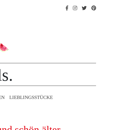
s.
EN
LIEBLINGS­STÜCKE
nd schön älter