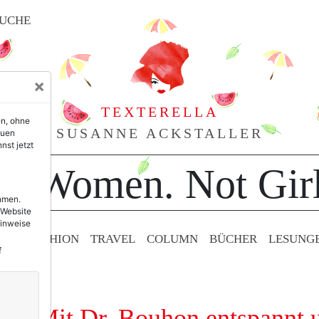
UCHE
×
TEXTERELLA
en, ohne
SUSANNE ACKSTALLER
euen
nst jetzt
or Women. Not Girl
ehmen.
 Website
Hinweise
TY & FASHION
TRAVEL
COLUMN
BÜCHER
LESUNG
f
ce: Mit Dr. Bouhon entspannt u