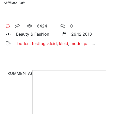
*Affiliate-Link
6424
0
Beauty & Fashion
29.12.2013
boden
,
festtagskleid
,
kleid
,
mode
,
pailletten
,
party
KOMMENTAR