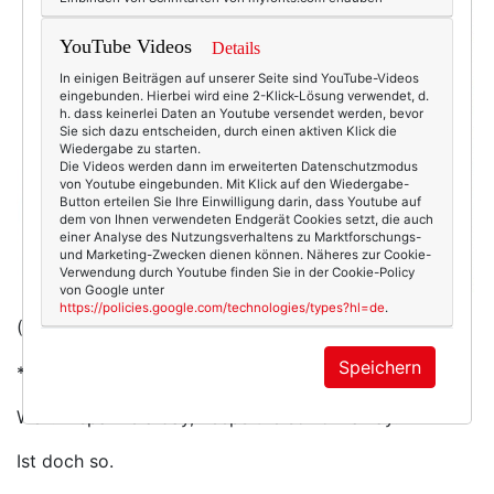
YouTube Videos
Details
In einigen Beiträgen auf unserer Seite sind YouTube-Videos
eingebunden. Hierbei wird eine 2-Klick-Lösung verwendet, d.
h. dass keinerlei Daten an Youtube versendet werden, bevor
Sie sich dazu entscheiden, durch einen aktiven Klick die
Wiedergabe zu starten.
Die Videos werden dann im erweiterten Datenschutzmodus
von Youtube eingebunden. Mit Klick auf den Wiedergabe-
Button erteilen Sie Ihre Einwilligung darin, dass Youtube auf
dem von Ihnen verwendeten Endgerät Cookies setzt, die auch
einer Analyse des Nutzungsverhaltens zu Marktforschungs-
und Marketing-Zwecken dienen können. Näheres zur Cookie-
Verwendung durch Youtube finden Sie in der Cookie-Policy
von Google unter
https://policies.google.com/technologies/types?hl=de
.
(Foto/Kaufen: Paillettenkleid von
Boden
Speichern
*)
Weil: A sparkle a day, keeps the sorrow away.
Ist doch so.