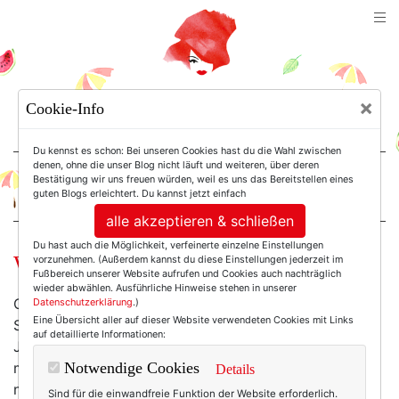
TEXTERELLA
×
Cookie-Info
SUSANNE ACKSTALLER
Du kennst es schon: Bei unseren Cookies hast du die Wahl zwischen
denen, ohne die unser Blog nicht läuft und weiteren, über deren
Bestätigung wir uns freuen würden, weil es uns das Bereitstellen eines
For Women. Not Girls.
guten Blogs erleichtert. Du kannst jetzt einfach
alle akzeptieren & schließen
Du hast auch die Möglichkeit, verfeinerte einzelne Einstellungen
Wochenend-Wow: Mit Pailletten!
vorzunehmen. (Außerdem kannst du diese Einstellungen jederzeit im
Fußbereich unserer Website aufrufen und Cookies auch nachträglich
wieder abwählen. Ausführliche Hinweise stehen in unserer
Gut, dass ich übermorgen ohnehin auf keiner
Datenschutzerklärung
.)
Eine Übersicht aller auf dieser Website verwendeten Cookies mit Links
Silvesterparty bin (sondern Fondue dippend dem
auf detaillierte Informationen:
Jahresende entgegen harre), denn sonst würde ich
mich gewaltig ärgern, weil ich dieses Paillettenkleid
Notwendige Cookies
Details
nicht früh genug entdeckt habe. Andererseits ist es
Sind für die einwandfreie Funktion der Website erforderlich.