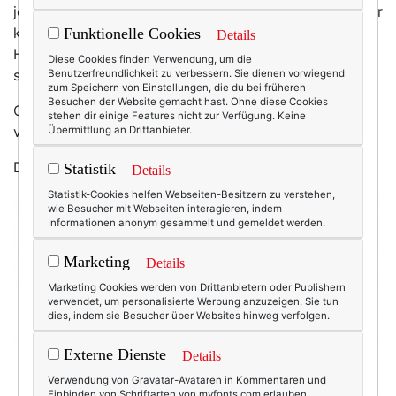
jetzt sogar heruntergesetzt - und das nächste Silvester
kommt ja bestimmt, oder? Und überhaupt: So ein
Funktionelle Cookies
Details
Hauch von Sparkle kann ja niemals (und niemandem)
Diese Cookies finden Verwendung, um die
schaden, ne?
Benutzerfreundlichkeit zu verbessern. Sie dienen vorwiegend
zum Speichern von Einstellungen, die du bei früheren
Besuchen der Website gemacht hast. Ohne diese Cookies
Ohnehin soll 2014 ja mein Glitzer-Jahr werden. Deines
stehen dir einige Features nicht zur Verfügung. Keine
vielleicht auch?
Übermittlung an Drittanbieter.
Dann sollten wir vielleicht damit starten.
Statistik
Details
Statistik-Cookies helfen Webseiten-Besitzern zu verstehen,
wie Besucher mit Webseiten interagieren, indem
Informationen anonym gesammelt und gemeldet werden.
Marketing
Details
Marketing Cookies werden von Drittanbietern oder Publishern
verwendet, um personalisierte Werbung anzuzeigen. Sie tun
dies, indem sie Besucher über Websites hinweg verfolgen.
Externe Dienste
Details
Verwendung von Gravatar-Avataren in Kommentaren und
Einbinden von Schriftarten von myfonts.com erlauben