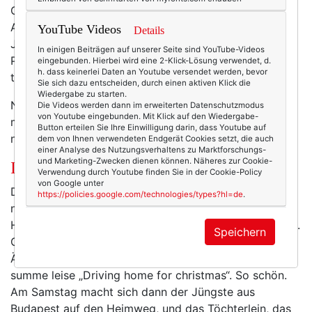
Gastkindern (wir hatten insgesamt drei
AustauschschülerInnen aus Südamerika, die jeweils ein
YouTube Videos
Details
Jahr bei uns lebten) weitere 24 mehr. In all die
In einigen Beiträgen auf unserer Seite sind YouTube-Videos
Päckchen hatte ich nur Süßigkeiten gepackt, aber
eingebunden. Hierbei wird eine 2-Klick-Lösung verwendet, d.
h. dass keinerlei Daten an Youtube versendet werden, bevor
trotzdem war es eine Heidenarbeit.
Sie sich dazu entscheiden, durch einen aktiven Klick die
Wiedergabe zu starten.
Nein, mögen andere Kleinkindweihnachten genießen,
Die Videos werden dann im erweiterten Datenschutzmodus
von Youtube eingebunden. Mit Klick auf den Wiedergabe-
mir ist Weihnachten mit erwachsenen Kindern nun …
Button erteilen Sie Ihre Einwilligung darin, dass Youtube auf
nicht lieber, aber mindestens genau so lieb.
dem von Ihnen verwendeten Endgerät Cookies setzt, die auch
einer Analyse des Nutzungsverhaltens zu Marktforschungs-
und Marketing-Zwecken dienen können. Näheres zur Cookie-
Ich lieb’s, wenn sie nach Hause kommen.
Verwendung durch Youtube finden Sie in der Cookie-Policy
von Google unter
Das „Empty Nest“ war für mich nie ein Problem, aber
https://policies.google.com/technologies/types?hl=de
.
natürlich freue ich mich, wenn meine drei Kinder nach
Hause kommen – an Weihnachten noch mal besonders.
Speichern
Gerade, während ich diesen Text schreibe, sitzt mein
Ältester im Flixbux von Wien nach München – und ich
summe leise „Driving home for christmas“. So schön.
Am Samstag macht sich dann der Jüngste aus
Budapest auf den Heimweg, und das Töchterlein, das