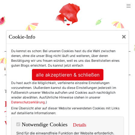
TEXTERELLA
×
Cookie-Info
SUSANNE ACKSTALLER
Du kennst es schon: Bei unseren Cookies hast du die Wahl zwischen
denen, ohne die unser Blog nicht läuft und weiteren, über deren
Bestätigung wir uns freuen würden, weil es uns das Bereitstellen eines
For Women. Not Girls.
guten Blogs erleichtert. Du kannst jetzt einfach
alle akzeptieren & schließen
Du hast auch die Möglichkeit, verfeinerte einzelne Einstellungen
vorzunehmen. (Außerdem kannst du diese Einstellungen jederzeit im
TEXTERELLA PERSÖNLICH.
Fußbereich unserer Website aufrufen und Cookies auch nachträglich
wieder abwählen. Ausführliche Hinweise stehen in unserer
Driving Home for Christmas, neue
Datenschutzerklärung
.)
Eine Übersicht aller auf dieser Website verwendeten Cookies mit Links
Traditionen und meine liebsten
auf detaillierte Informationen:
Weihnachtslieder als Playlist!
Notwendige Cookies
Details
Sind für die einwandfreie Funktion der Website erforderlich.