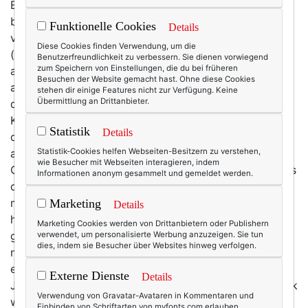
Es heißt ja oft, Weihnachten mit kleinen Kindern sei
besonders schön. Ich kann diese Aussage durchaus
Funktionelle Cookies
Details
verstehen. Ich erinnere mich so gut daran, als meine
Diese Cookies finden Verwendung, um die
(mittlerweile 22, 25 und 27 Jahre alten) Kinder noch
Benutzerfreundlichkeit zu verbessern. Sie dienen vorwiegend
zum Speichern von Einstellungen, die du bei früheren
ans Christkind glaubten … und noch viel besser daran,
Besuchen der Website gemacht hast. Ohne diese Cookies
als ich mich einmal verplappert hatte und dann Tage
stehen dir einige Features nicht zur Verfügung. Keine
Übermittlung an Drittanbieter.
damit verbrachte, das Weihnachtsweltbild meiner
Kinder wieder zurechtzurücken. Ich erinnere mich an
Statistik
Details
die Geschenkpapierschlachten im Wohnzimmer, weil
alle drei möglichst schnell möglichst alle ihre
Statistik-Cookies helfen Webseiten-Besitzern zu verstehen,
wie Besucher mit Webseiten interagieren, indem
Geschenke öffnen wollten (bis ich dann einführte, dass
Informationen anonym gesammelt und gemeldet werden.
das Aufmachen reihum geht und sich jeder gedulden
muss, bis er (oder sie) an der Reihe ist). Ich sehe wie
Marketing
Details
heute die Enttäuschung vor mir, als k3 nicht das
Marketing Cookies werden von Drittanbietern oder Publishern
gewünschte Lego-Set bekam, schlichtweg weil es
verwendet, um personalisierte Werbung anzuzeigen. Sie tun
dies, indem sie Besucher über Websites hinweg verfolgen.
nicht lieferbar war. Und besonders eindrücklich
erinnere ich mich an die vielen Päckchen, die ich jedes
Externe Dienste
Details
Jahr für den Adventskalender gepackt habe – 72 Stück
Verwendung von Gravatar-Avataren in Kommentaren und
waren es mindestens, und in den Jahren mit unseren
Einbinden von Schriftarten von myfonts.com erlauben