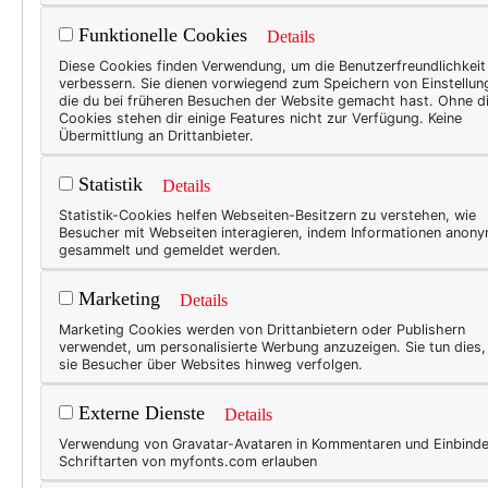
Mainstream zu v
Funktionelle Cookies
Details
Diese Cookies finden Verwendung, um die Benutzerfreundlichkeit
verbessern. Sie dienen vorwiegend zum Speichern von Einstellun
Immer wenn mir an einem Ma
die du bei früheren Besuchen der Website gemacht hast. Ohne d
Cookies stehen dir einige Features nicht zur Verfügung. Keine
Geschichte denken, die mich
Übermittlung an Drittanbieter.
Erstkommunion ein eierschale
Statistik
schneeweiß-zugetüllten Kinde
Details
anstatt eines weißen Kleide
Statistik-Cookies helfen Webseiten-Besitzern zu verstehen, wie
Besucher mit Webseiten interagieren, indem Informationen anon
das Kleid mit seinem schlich
gesammelt und gemeldet werden.
Marketing
Details
Marketing Cookies werden von Drittanbietern oder Publishern
verwendet, um personalisierte Werbung anzuzeigen. Sie tun dies
sie Besucher über Websites hinweg verfolgen.
Externe Dienste
Details
Verwendung von Gravatar-Avataren in Kommentaren und Einbind
Schriftarten von myfonts.com erlauben