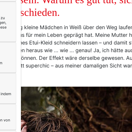
erabschieden.
 zu
gen,
isonntag kleine Mädchen in Weiß über den Weg laufen
iese
 durchaus für mein Leben geprägt hat. Meine Mutter h
nfarbenes Etui-Kleid schneidern lassen – und damit st
rbräuten heraus wie ... wie ... genau! Ja, ich hätte au
s tragen können. Der Effekt wäre derselbe gewesen. A
ym
ten Schnitt superchic – aus meiner damaligen Sicht war
, indem
en von