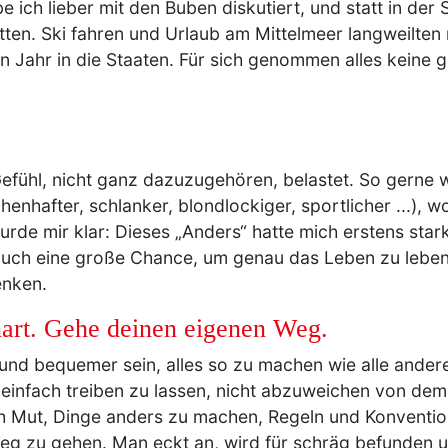
ich lieber mit den Buben diskutiert, und statt in der
ten. Ski fahren und Urlaub am Mittelmeer langweilten 
in Jahr in die Staaten. Für sich genommen alles keine
efühl, nicht ganz dazuzugehören, belastet. So gerne w
after, schlanker, blondlockiger, sportlicher ...), woll
urde mir klar: Dieses „Anders“ hatte mich erstens sta
uch eine große Chance, um genau das Leben zu leben,
enken.
nart. Gehe deinen eigenen Weg.
 und bequemer sein, alles so zu machen wie alle ander
einfach treiben zu lassen, nicht abzuweichen von dem,
uch Mut, Dinge anders zu machen, Regeln und Konventi
eg zu gehen. Man eckt an, wird für schräg befunden u