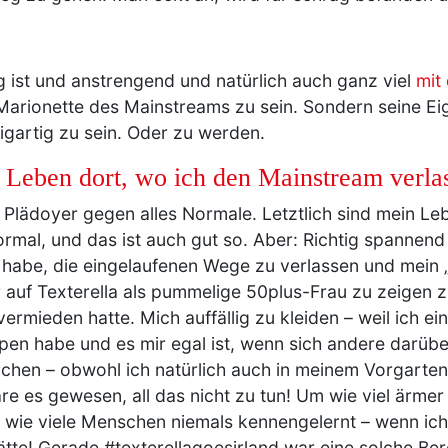
 ist und anstrengend und natürlich auch ganz viel
mit
e Marionette des Mainstreams zu sein. Sondern seine E
gartig zu sein. Oder zu werden.
Leben dort, wo ich den Mainstream verla
n Plädoyer gegen alles Normale. Letztlich sind mein Le
ormal, und das ist auch gut so. Aber: Richtig spanne
 habe, die eingelaufenen Wege zu verlassen und mein
auf Texterella als pummelige 50plus-Frau zu zeigen zu
rmieden hatte. Mich auffällig zu kleiden – weil ich ein 
ppen habe und es mir egal ist, wenn sich andere darüb
achen – obwohl ich natürlich auch in meinem Vorgarte
e es gewesen, all das nicht zu tun! Um wie viel ärmer
, wie viele Menschen niemals kennengelernt – wenn i
tte! Gerade #texterellagoesirland war eine solche Ber