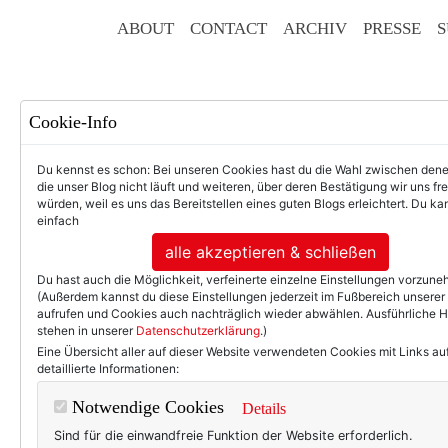
ABOUT
CONTACT
ARCHIV
PRESSE
S
Cookie-Info
Du kennst es schon: Bei unseren Cookies hast du die Wahl zwischen den
die unser Blog nicht läuft und weiteren, über deren Bestätigung wir uns fr
würden, weil es uns das Bereitstellen eines guten Blogs erleichtert. Du kan
einfach
F
alle akzeptieren & schließen
Du hast auch die Möglichkeit, verfeinerte einzelne Einstellungen vorzun
(Außerdem kannst du diese Einstellungen jederzeit im Fußbereich unserer
aufrufen und Cookies auch nachträglich wieder abwählen. Ausführliche 
stehen in unserer
Datenschutzerklärung
.)
50+ LIFESTYLE
BEAU
Eine Übersicht aller auf dieser Website verwendeten Cookies mit Links au
detaillierte Informationen:
TEXTERELLA PERSÖNLICH.
Notwendige Cookies
Details
Trau dich, ander
Sind für die einwandfreie Funktion der Website erforderlich.