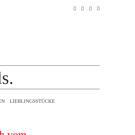
s.
EN
LIEBLINGS­STÜCKE
ich vom