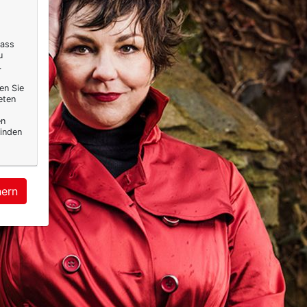
dass
u
.
en Sie
eten
en
inden
hern