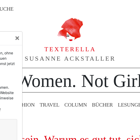
UCHE
×
TEXTERELLA
en, ohne
SUSANNE ACKSTALLER
euen
nst jetzt
or Women. Not Girl
ehmen.
 Website
Hinweise
TY & FASHION
TRAVEL
COLUMN
BÜCHER
LESUNG
f
s zu sein. Warum es gut tut, s