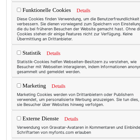
Funktionelle Cookies
Details
Aber bei der (Selbst-)Aufnah
Diese Cookies finden Verwendung, um die Benutzerfreundlichkeit
dem Tag aus den hintersten 
verbessern. Sie dienen vorwiegend zum Speichern von Einstellun
wartete! Hat sich gelohnt, i
die du bei früheren Besuchen der Website gemacht hast. Ohne d
Cookies stehen dir einige Features nicht zur Verfügung. Keine
schon eine ganz eigene Eleg
Übermittlung an Drittanbieter.
mich so. :)
Statistik
Details
Statistik-Cookies helfen Webseiten-Besitzern zu verstehen, wie
Besucher mit Webseiten interagieren, indem Informationen anon
gesammelt und gemeldet werden.
Marketing
Details
Marketing Cookies werden von Drittanbietern oder Publishern
verwendet, um personalisierte Werbung anzuzeigen. Sie tun dies
sie Besucher über Websites hinweg verfolgen.
Externe Dienste
Details
Verwendung von Gravatar-Avataren in Kommentaren und Einbind
Schriftarten von myfonts.com erlauben