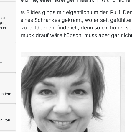
me dieses Bildes gings mir eigentlich um den Pulli. Den
 zu
Ecken meines Schrankes gekramt, wo er seit gefühlte
gen,
hn wieder zu entdecken, finde ich, denn so ein hoher s
iese
anz. Schmuck drauf wäre hübsch, muss aber gar nicht
ym
, indem
en von