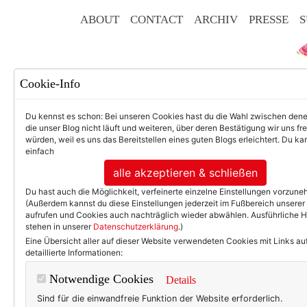
ABOUT
CONTACT
ARCHIV
PRESSE
S
Cookie-Info
Du kennst es schon: Bei unseren Cookies hast du die Wahl zwischen den
die unser Blog nicht läuft und weiteren, über deren Bestätigung wir uns fr
würden, weil es uns das Bereitstellen eines guten Blogs erleichtert. Du kan
einfach
F
alle akzeptieren & schließen
Du hast auch die Möglichkeit, verfeinerte einzelne Einstellungen vorzun
(Außerdem kannst du diese Einstellungen jederzeit im Fußbereich unserer
aufrufen und Cookies auch nachträglich wieder abwählen. Ausführliche 
stehen in unserer
Datenschutzerklärung
.)
50+ LIFESTYLE
BEAU
Eine Übersicht aller auf dieser Website verwendeten Cookies mit Links au
detaillierte Informationen:
The Existenzialis
Notwendige Cookies
Details
Sind für die einwandfreie Funktion der Website erforderlich.
Ja, ich bräuchte wohl noch n