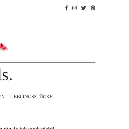
s.
EN
LIEBLINGS­STÜCKE
n dürfte ich auch nicht!