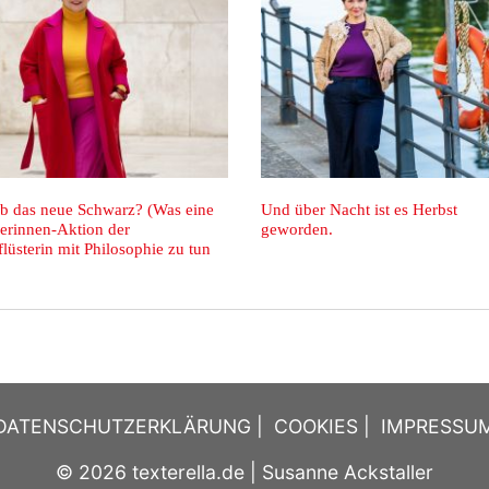
Die Modewelt dreht sich um die New
Kaschmir. Statt Halstablet
York Fashion Week
DATENSCHUTZERKLÄRUNG
|
COOKIES
|
IMPRESSU
© 2026
texterella.de
| Susanne Ackstaller