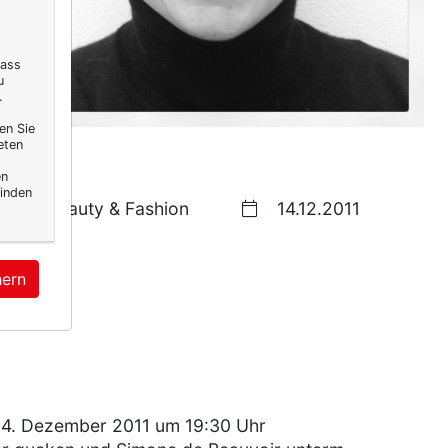
dass
u
.
en Sie
eten
en
inden
Beauty & Fashion
14.12.2011
hern
14. Dezember 2011 um 19:30 Uhr