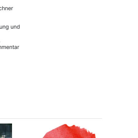
chner
rung und
,
mmentar