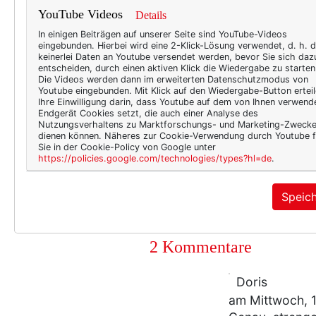
YouTube Videos
Details
In einigen Beiträgen auf unserer Seite sind YouTube-Videos
eingebunden. Hierbei wird eine 2-Klick-Lösung verwendet, d. h. 
keinerlei Daten an Youtube versendet werden, bevor Sie sich daz
entscheiden, durch einen aktiven Klick die Wiedergabe zu starten
Die Videos werden dann im erweiterten Datenschutzmodus von
Youtube eingebunden. Mit Klick auf den Wiedergabe-Button erteil
Ihre Einwilligung darin, dass Youtube auf dem von Ihnen verwend
Endgerät Cookies setzt, die auch einer Analyse des
Nutzungsverhaltens zu Marktforschungs- und Marketing-Zweck
dienen können. Näheres zur Cookie-Verwendung durch Youtube f
9693
2
Sie in der Cookie-Policy von Google unter
https://policies.google.com/technologies/types?hl=de
.
kaschmir
,
rollkragen
Speic
2 Kommentare
Doris
am Mittwoch, 