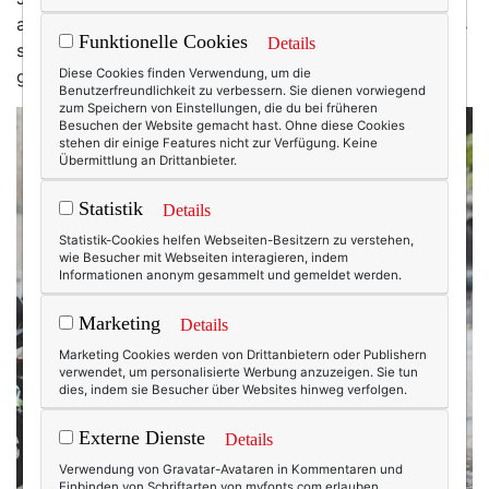
aber vor ein paar Tagen auf Instagram Bilder von Paris
Funktionelle Cookies
Details
sah … dann war es doch ein wenig um mich
geschehen.
Diese Cookies finden Verwendung, um die
Benutzerfreundlichkeit zu verbessern. Sie dienen vorwiegend
zum Speichern von Einstellungen, die du bei früheren
Besuchen der Website gemacht hast. Ohne diese Cookies
stehen dir einige Features nicht zur Verfügung. Keine
Übermittlung an Drittanbieter.
Statistik
Details
Statistik-Cookies helfen Webseiten-Besitzern zu verstehen,
wie Besucher mit Webseiten interagieren, indem
Informationen anonym gesammelt und gemeldet werden.
Marketing
Details
Marketing Cookies werden von Drittanbietern oder Publishern
verwendet, um personalisierte Werbung anzuzeigen. Sie tun
dies, indem sie Besucher über Websites hinweg verfolgen.
Externe Dienste
Details
Verwendung von Gravatar-Avataren in Kommentaren und
Einbinden von Schriftarten von myfonts.com erlauben