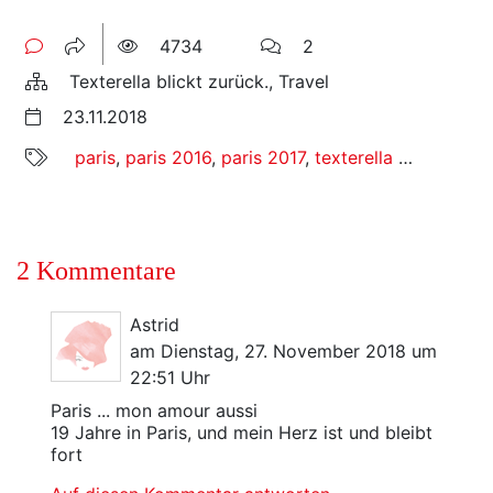
4734
2
Texterella blickt zurück., Travel
23.11.2018
paris
,
paris 2016
,
paris 2017
,
texterella on tour
,
tex
2 Kommentare
Astrid
am Dienstag, 27. November 2018 um
22:51 Uhr
Paris ... mon amour aussi
19 Jahre in Paris, und mein Herz ist und bleibt
fort