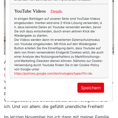
YouTube Videos
Details
In einigen Beiträgen auf unserer Seite sind YouTube-Videos
eingebunden. Hierbei wird eine 2-Klick-Lösung verwendet, d.
h. dass keinerlei Daten an Youtube versendet werden, bevor
Sie sich dazu entscheiden, durch einen aktiven Klick die
Wiedergabe zu starten.
Die Videos werden dann im erweiterten Datenschutzmodus
von Youtube eingebunden. Mit Klick auf den Wiedergabe-
Button erteilen Sie Ihre Einwilligung darin, dass Youtube auf
dem von Ihnen verwendeten Endgerät Cookies setzt, die auch
einer Analyse des Nutzungsverhaltens zu Marktforschungs-
und Marketing-Zwecken dienen können. Näheres zur Cookie-
Ach, Paris! Ich denke so gerne an dich zurück: An
Verwendung durch Youtube finden Sie in der Cookie-Policy
diesen Herbst 2016, als ich
die wunderbarsten Tage
von Google unter
https://policies.google.com/technologies/types?hl=de
.
überhaupt
während der Fashionweek bei dir
verbrachte (Fun Fact: Fast wäre ich gar nicht gefahren,
weil … ach, egal!). Da war dieses pluschige Hotel am
Speichern
Place Pigalle, die spektukälre Fashionweek, die
Vintageläden, die Straßencafés. Eine Fotografin und
ich. Und vor allem: die gefühlt unendliche Freiheit!
Im letzten November bin ich dann mit meiner Familie