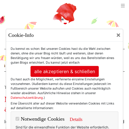
TEXTERELLA
×
Cookie-Info
SUSANNE ACKSTALLER
Du kennst es schon: Bei unseren Cookies hast du die Wahl zwischen
denen, ohne die unser Blog nicht läuft und weiteren, über deren
Bestätigung wir uns freuen würden, weil es uns das Bereitstellen eines
For Women. Not Girls.
guten Blogs erleichtert. Du kannst jetzt einfach
alle akzeptieren & schließen
Du hast auch die Möglichkeit, verfeinerte einzelne Einstellungen
vorzunehmen. (Außerdem kannst du diese Einstellungen jederzeit im
TEXTERELLA BLICKT ZURÜCK.
Fußbereich unserer Website aufrufen und Cookies auch nachträglich
wieder abwählen. Ausführliche Hinweise stehen in unserer
Musik und Melancholie: Paris, mon
Datenschutzerklärung
.)
Eine Übersicht aller auf dieser Website verwendeten Cookies mit Links
amour! Meine liebste Playlist!
auf detaillierte Informationen:
Notwendige Cookies
Details
Ich neige nicht zur Melancholie, dazu sind das Hier und
Sind für die einwandfreie Funktion der Website erforderlich.
Jetzt und das Leben überhaupt viel zu schön. Als ich