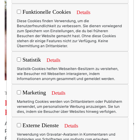
Funktionelle Cookies
Details
Diese Cookies finden Verwendung, um die
Benutzerfreundlichkeit zu verbessern. Sie dienen vorwiegend
zum Speichern von Einstellungen, die du bei früheren
Besuchen der Website gemacht hast. Ohne diese Cookies
stehen dir einige Features nicht zur Verfügung. Keine
Übermittlung an Drittanbieter.
Statistik
Details
Statistik-Cookies helfen Webseiten-Besitzern zu verstehen,
wie Besucher mit Webseiten interagieren, indem
Informationen anonym gesammelt und gemeldet werden.
Marketing
Details
TEXTERELLA AUF REISEN.
Daisy in Paris: Vier Bücher und ein
Marketing Cookies werden von Drittanbietern oder Publishern
verwendet, um personalisierte Werbung anzuzeigen. Sie tun
Frühling.
dies, indem sie Besucher über Websites hinweg verfolgen.
Ach. Romanfigur müsste man sein. Dann gäbe es keine
Externe Dienste
Details
Pandemie. Dann wäre jetzt einfach nur Frühling –
Verwendung von Gravatar-Avataren in Kommentaren und
Frühling in Paris. Denn dorthin reist Daisy, meine
Einbinden von Schriftarten von myfonts.com erlauben