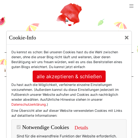
TEXTERELLA
×
Cookie-Info
SUSANNE ACKSTALLER
Du kennst es schon: Bei unseren Cookies hast du die Wahl zwischen
denen, ohne die unser Blog nicht läuft und weiteren, über deren
Bestätigung wir uns freuen würden, weil es uns das Bereitstellen eines
For Women. Not Girls.
guten Blogs erleichtert. Du kannst jetzt einfach
alle akzeptieren & schließen
Du hast auch die Möglichkeit, verfeinerte einzelne Einstellungen
Einträge mit dem
vorzunehmen. (Außerdem kannst du diese Einstellungen jederzeit im
Fußbereich unserer Website aufrufen und Cookies auch nachträglich
wieder abwählen. Ausführliche Hinweise stehen in unserer
Datenschutzerklärung
.)
Tag: Paris 2017
Eine Übersicht aller auf dieser Website verwendeten Cookies mit Links
auf detaillierte Informationen:
Notwendige Cookies
Details
Sind für die einwandfreie Funktion der Website erforderlich.