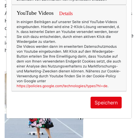
Protagonistin aus der Schwäbischen Alb. Meine
YouTube Videos
Abenteuerin. Und während hier die Schneeflocken ums
Details
Haus wehen, schneit es in Paris Kirschblüten und färbt
In einigen Beiträgen auf unserer Seite sind YouTube-Videos
eingebunden. Hierbei wird eine 2-Klick-Lösung verwendet, d.
die Boulevards rosa. Masken tragen nur die
h. dass keinerlei Daten an Youtube versendet werden, bevor
Japanerinnen, denen sie begegnet (diese Episode habe
Sie sich dazu entscheiden, durch einen aktiven Klick die
Wiedergabe zu starten.
ich lustigerweise schon vor Corona geschrieben – als
Die Videos werden dann im erweiterten Datenschutzmodus
hätte ich es geahnt, dass dieses Accessoire…
mehr
von Youtube eingebunden. Mit Klick auf den Wiedergabe-
Button erteilen Sie Ihre Einwilligung darin, dass Youtube auf
dem von Ihnen verwendeten Endgerät Cookies setzt, die auch
einer Analyse des Nutzungsverhaltens zu Marktforschungs-
und Marketing-Zwecken dienen können. Näheres zur Cookie-
Verwendung durch Youtube finden Sie in der Cookie-Policy
von Google unter
https://policies.google.com/technologies/types?hl=de
.
Speichern