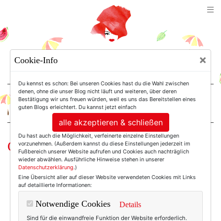
TEXTERELLA
×
Cookie-Info
SUSANNE ACKSTALLER
Du kennst es schon: Bei unseren Cookies hast du die Wahl zwischen
denen, ohne die unser Blog nicht läuft und weiteren, über deren
Bestätigung wir uns freuen würden, weil es uns das Bereitstellen eines
For Women. Not Girls.
guten Blogs erleichtert. Du kannst jetzt einfach
alle akzeptieren & schließen
Du hast auch die Möglichkeit, verfeinerte einzelne Einstellungen
Out of Africa
vorzunehmen. (Außerdem kannst du diese Einstellungen jederzeit im
Fußbereich unserer Website aufrufen und Cookies auch nachträglich
wieder abwählen. Ausführliche Hinweise stehen in unserer
Datenschutzerklärung
.)
Eine Übersicht aller auf dieser Website verwendeten Cookies mit Links
auf detaillierte Informationen:
Notwendige Cookies
Details
Sind für die einwandfreie Funktion der Website erforderlich.