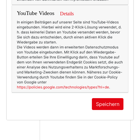
4612
0
Beauty & Fashion
10.05.2011
YouTube Videos
Details
In einigen Beiträgen auf unserer Seite sind YouTube-Videos
elefant
,
handtasche
,
kate spade
eingebunden. Hierbei wird eine 2-Klick-Lösung verwendet, d.
h. dass keinerlei Daten an Youtube versendet werden, bevor
Sie sich dazu entscheiden, durch einen aktiven Klick die
Wiedergabe zu starten.
Die Videos werden dann im erweiterten Datenschutzmodus
von Youtube eingebunden. Mit Klick auf den Wiedergabe-
Button erteilen Sie Ihre Einwilligung darin, dass Youtube auf
KOMMENTAR
dem von Ihnen verwendeten Endgerät Cookies setzt, die auch
einer Analyse des Nutzungsverhaltens zu Marktforschungs-
und Marketing-Zwecken dienen können. Näheres zur Cookie-
Verwendung durch Youtube finden Sie in der Cookie-Policy
von Google unter
https://policies.google.com/technologies/types?hl=de
.
Speichern