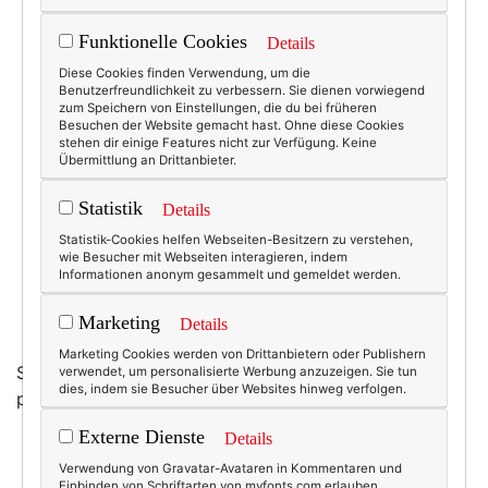
Funktionelle Cookies
Details
Diese Cookies finden Verwendung, um die
Benutzerfreundlichkeit zu verbessern. Sie dienen vorwiegend
zum Speichern von Einstellungen, die du bei früheren
Besuchen der Website gemacht hast. Ohne diese Cookies
stehen dir einige Features nicht zur Verfügung. Keine
Übermittlung an Drittanbieter.
Statistik
Details
Statistik-Cookies helfen Webseiten-Besitzern zu verstehen,
wie Besucher mit Webseiten interagieren, indem
Informationen anonym gesammelt und gemeldet werden.
Marketing
Details
Marketing Cookies werden von Drittanbietern oder Publishern
Safari anyone?
Hier bei Kate Spade
gibt es das
verwendet, um personalisierte Werbung anzuzeigen. Sie tun
dies, indem sie Besucher über Websites hinweg verfolgen.
passende Täschchen dazu ... ;-)))
Externe Dienste
Details
Verwendung von Gravatar-Avataren in Kommentaren und
Einbinden von Schriftarten von myfonts.com erlauben