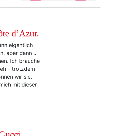
te d’Azur.
enn eigentlich
en, aber dann …
en. Ich brauche
e eh – trotzdem
nen wir sie.
mich mit dieser
Gucci