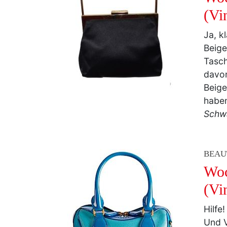
Ja, k
Beige
Tasc
davon
Beige
haben
Schwa
BEAU
Woc
(Vi
Hilfe
Und V
Platt