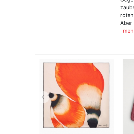
zaube
roten
Aber 
meh
zurück