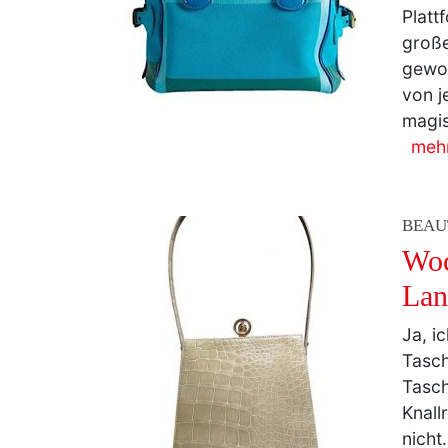
große
gewor
von j
magis
meh
BEAU
Woc
Lan
Ja, i
Tasch
Tasch
Knall
nicht
hier 