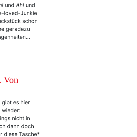
e-loved-Junkie
uckstück schon
ne geradezu
angenheiten…
. Von
 gibt es hier
 wieder:
ngs nicht in
 ich dann doch
dir diese Tasche*
Und hier mit einer