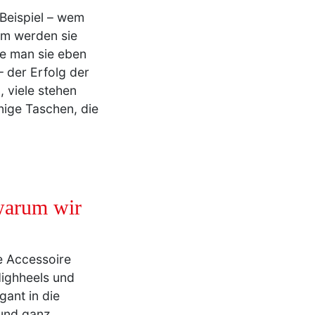
 Beispiel – wem
um werden sie
te man sie eben
 der Erfolg der
, viele stehen
enige Taschen, die
warum wir
te Accessoire
ighheels und
ant in die
 und ganz