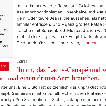
ode gibt mir ja immer wieder Rätsel auf. Culottes zum
 stehen diese unproportionierten Hosenbeine und war
dass
illig getragen? Oder teure Jeans, die aussehen, als hät
u
.
umpensammler entrissen. Und – ganz großes Rätsel! –
-Vuitton-Taschen mit Schachbrett-Muster. Ja, ich weiß
en Sie
eten
f. Was bleibt ist die Frage: warum? Es gibt wirklich w
en
ür so viel Geld noch hässlicher finde. Nein,…
mehr
inden
ERELLA LIEBT!
hern
 rote Clutch, das Lachs-Canapé und 
chmal einen dritten Arm brauchen.
nter uns: Eine Clutch ist so ziemlich das unpraktischs
aupt. Gemeinsam mit knöchelbrecherischen Plateau-H
radgroßen Sonnenhüten. Sicher, solange man nur eleg
d lächeln muss, ist alles gut. Ja, sogar wunderschön