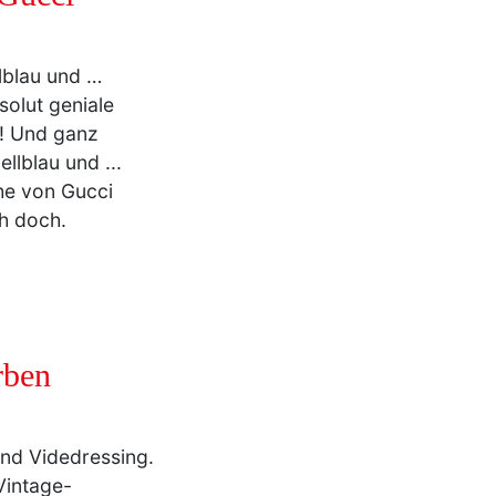
llblau und …
solut geniale
t! Und ganz
llblau und ...
he von Gucci
ch doch.
rben
nd Videdressing.
Vintage-
h!
und
Ah!
und