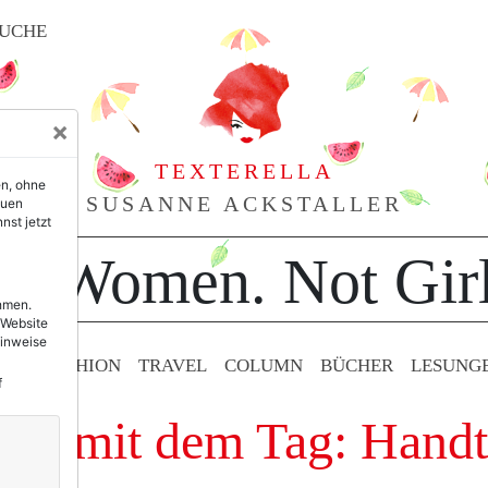
UCHE
×
TEXTERELLA
en, ohne
SUSANNE ACKSTALLER
euen
nst jetzt
or Women. Not Girl
ehmen.
 Website
Hinweise
TY & FASHION
TRAVEL
COLUMN
BÜCHER
LESUNG
f
äge mit dem Tag: Hand