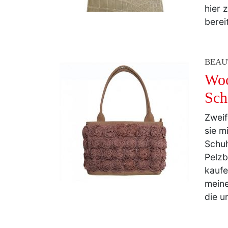
berei
BEAU
Woc
Sch
Zweif
sie m
Schuh
Pelzb
kaufe
meine
die u
BEAU