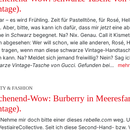
lar – es wird Frühling. Zeit für Pastelltöne, für Rosé, He
. Aber, bitte, was kann ich dafür, dass mir
jetzt
eine ab
he in
Schwarz
begegnet. Na? Nix. Genau. Call it Kisme
 abgesehen: Wer will schon, wie alle anderen, Rosé, He
 tragen, wenn man diese schwarze Vintage-Handtasc
 kann. Na? Meldet sich jemand freiwillig? Nein? Sag i
rze Vintage-Tasche von Gucci. Gefunden bei
…
mehr
TY & FASHION
henend-Wow: Burberry in Meeresfa
ntage).
! Nehme mir doch bitte einer dieses
rebelle.com
weg. U
estiaireCollective. Seit ich diese Second-Hand- bzw. 
formen richtig entdeckt habe, vergeht kein Tag ohne
O