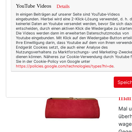
YouTube Videos
Details
Die M
bitte
In einigen Beiträgen auf unserer Seite sind YouTube-Videos
eingebunden. Hierbei wird eine 2-Klick-Lösung verwendet, d. h. 
freiw
keinerlei Daten an Youtube versendet werden, bevor Sie sich daz
entscheiden, durch einen aktiven Klick die Wiedergabe zu starten
dem L
Die Videos werden dann im erweiterten Datenschutzmodus von
Louis
Youtube eingebunden. Mit Klick auf den Wiedergabe-Button erteil
Ihre Einwilligung darin, dass Youtube auf dem von Ihnen verwend
darau
Endgerät Cookies setzt, die auch einer Analyse des
Nutzungsverhaltens zu Marktforschungs- und Marketing-Zweck
ich f
dienen können. Näheres zur Cookie-Verwendung durch Youtube f
Sie in der Cookie-Policy von Google unter
https://policies.google.com/technologies/types?hl=de
.
TEXT
Speic
Die
man
Mal u
überh
wagen
Gegen