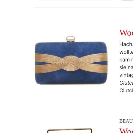
Woc
Hach.
wollt
kam m
sie n
vinta
Clutc
Clutc
BEAU
Woc
(Vi