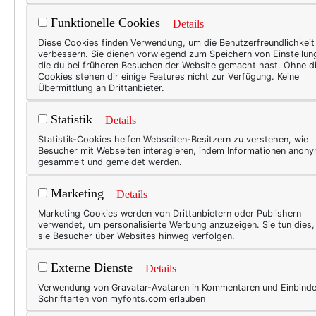
Funktionelle Cookies
Details
TEXT
Diese Cookies finden Verwendung, um die Benutzerfreundlichkeit
verbessern. Sie dienen vorwiegend zum Speichern von Einstellun
Ich
die du bei früheren Besuchen der Website gemacht hast. Ohne d
Cookies stehen dir einige Features nicht zur Verfügung. Keine
Währe
Übermittlung an Drittanbieter.
mal n
Statistik
Details
jetzt
Statistik-Cookies helfen Webseiten-Besitzern zu verstehen, wie
Frost
Besucher mit Webseiten interagieren, indem Informationen anon
Italie
gesammelt und gemeldet werden.
jeden
Marketing
Details
Einl
Marketing Cookies werden von Drittanbietern oder Publishern
verwendet, um personalisierte Werbung anzuzeigen. Sie tun dies
sie Besucher über Websites hinweg verfolgen.
TEXT
Externe Dienste
Details
Kla
Verwendung von Gravatar-Avataren in Kommentaren und Einbind
Schriftarten von myfonts.com erlauben
Lou