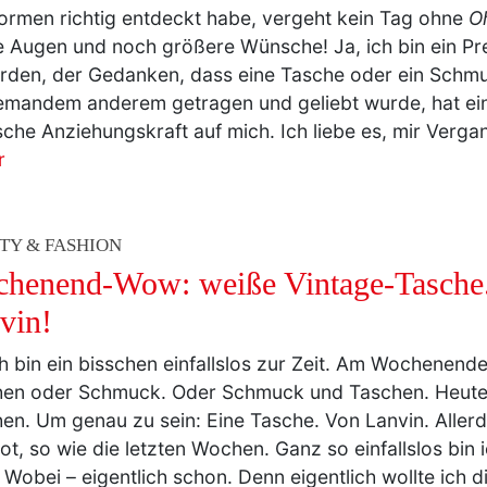
 Augen und noch größere Wünsche! Ja, ich bin ein Pr
den, der Gedanken, dass eine Tasche oder ein Schm
emandem anderem getragen und geliebt wurde, hat ei
che Anziehungskraft auf mich. Ich liebe es, mir Verg
r
TY & FASHION
henend-Wow: weiße Vintage-Tasche
vin!
ch bin ein bisschen einfallslos zur Zeit. Am Wochenende
en oder Schmuck. Oder Schmuck und Taschen. Heute
en. Um genau zu sein: Eine Tasche. Von Lanvin. Allerdi
rot, so wie die letzten Wochen. Ganz so einfallslos bin
. Wobei – eigentlich schon. Denn eigentlich wollte ich 
zeigen, aber dann habe ich sie – öhm – selbst gekauft. 