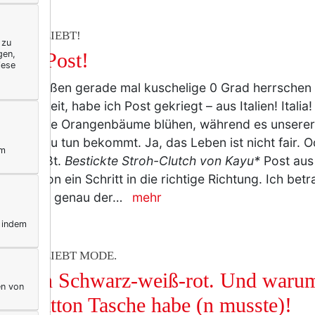
ERELLA LIEBT!
 zu
gen,
 habe Post!
iese
nd draußen gerade mal kuschelige 0 Grad herrschen 
icht schneit, habe ich Post gekriegt – aus Italien! Italia!
 bereits die Orangenbäume blühen, während es unserere
blumen zu tun bekommt. Ja, das Leben ist nicht fair. O
ym
nisch heißt.
Bestickte Stroh-Clutch von Kayu*
Post aus 
 Fall schon ein Schritt in die richtige Richtung. Ich betr
adung. Wo genau der…
mehr
, indem
ERELLA LIEBT MODE.
ssik in Schwarz-weiß-rot. Und warum
en von
is Vuitton Tasche habe (n musste)!