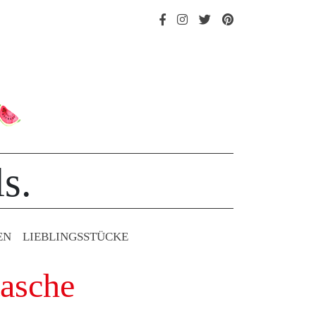
s.
EN
LIEBLINGS­STÜCKE
tasche