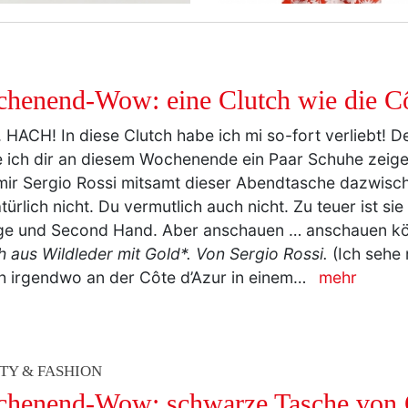
henend-Wow: eine Clutch wie die Cô
 HACH! In diese Clutch habe ich mi so-fort verliebt! D
e ich dir an diesem Wochenende ein Paar Schuhe zeig
ir Sergio Rossi mitsamt dieser Abendtasche dazwisch
atürlich nicht. Du vermutlich auch nicht. Zu teuer ist si
ge und Second Hand. Aber anschauen … anschauen kön
h aus Wildleder mit Gold*. Von Sergio Rossi.
(Ich sehe 
h irgendwo an der Côte d’Azur in einem…
mehr
TY & FASHION
henend-Wow: schwarze Tasche von 
ntage).