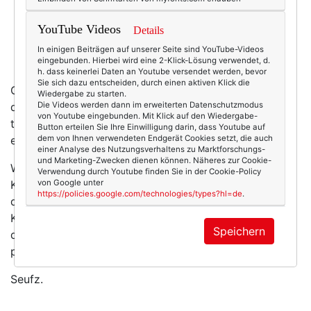
YouTube Videos
Details
In einigen Beiträgen auf unserer Seite sind YouTube-Videos
eingebunden. Hierbei wird eine 2-Klick-Lösung verwendet, d.
h. dass keinerlei Daten an Youtube versendet werden, bevor
Sie sich dazu entscheiden, durch einen aktiven Klick die
Ganz dezent informiert die Website übrigens darüber,
Wiedergabe zu starten.
dass auch die Princess of Cambridge Orlas Röcke
Die Videos werden dann im erweiterten Datenschutzmodus
von Youtube eingebunden. Mit Klick auf den Wiedergabe-
trägt. Was mir aber wurscht ist. Ich finde die Mode
Button erteilen Sie Ihre Einwilligung darin, dass Youtube auf
einfach nur sehr sehr schön. Und sehr weiblich.
dem von Ihnen verwendeten Endgerät Cookies setzt, die auch
einer Analyse des Nutzungsverhaltens zu Marktforschungs-
und Marketing-Zwecken dienen können. Näheres zur Cookie-
Wenn auch viel zu klein, denn leider produziert Orla
Verwendung durch Youtube finden Sie in der Cookie-Policy
Kiely nur bis UK-Größe 14, was ungefähr einer
von Google unter
https://policies.google.com/technologies/types?hl=de
.
deutschen Größe 40 (!!) entspricht. Dafür gibt es die
Kleider aber nach unten bis Größe 32 - das dürfte
Speichern
dann gerade noch so meiner 13-jährigen Tochter
passen. Oder der Princess von Dings eben.
Seufz.