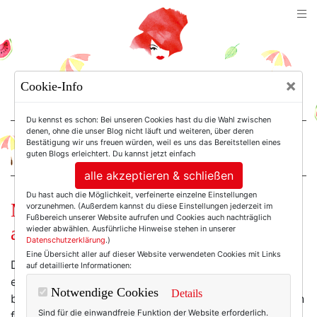
TEXTERELLA
×
Cookie-Info
SUSANNE ACKSTALLER
Du kennst es schon: Bei unseren Cookies hast du die Wahl zwischen
denen, ohne die unser Blog nicht läuft und weiteren, über deren
Bestätigung wir uns freuen würden, weil es uns das Bereitstellen eines
For Women. Not Girls.
guten Blogs erleichtert. Du kannst jetzt einfach
alle akzeptieren & schließen
Du hast auch die Möglichkeit, verfeinerte einzelne Einstellungen
Mode am Mittwoch: Retro-Eleganz
vorzunehmen. (Außerdem kannst du diese Einstellungen jederzeit im
Fußbereich unserer Website aufrufen und Cookies auch nachträglich
aus England.
wieder abwählen. Ausführliche Hinweise stehen in unserer
Datenschutzerklärung
.)
Eine Übersicht aller auf dieser Website verwendeten Cookies mit Links
Die Engländer, hachja. Hat das Inselvolk nicht einfach
auf detaillierte Informationen:
einen besonderen Stil - ja oder ja? Mir hat es
Notwendige Cookies
Details
besonders der rote Mantel von
Orla Kiely
angetan, den
Sind für die einwandfreie Funktion der Website erforderlich.
finde ich wirklich absolut zauberhaft - aber auch der