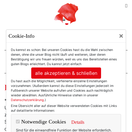
TEXTERELLA
×
Cookie-Info
SUSANNE ACKSTALLER
Du kennst es schon: Bei unseren Cookies hast du die Wahl zwischen
denen, ohne die unser Blog nicht läuft und weiteren, über deren
Bestätigung wir uns freuen würden, weil es uns das Bereitstellen eines
For Women. Not Girls.
guten Blogs erleichtert. Du kannst jetzt einfach
alle akzeptieren & schließen
Du hast auch die Möglichkeit, verfeinerte einzelne Einstellungen
Dienstagsschnipsel.
vorzunehmen. (Außerdem kannst du diese Einstellungen jederzeit im
Fußbereich unserer Website aufrufen und Cookies auch nachträglich
wieder abwählen. Ausführliche Hinweise stehen in unserer
* Wer nicht schläft, der stirbt. Sogar ziemlich schnell.
Datenschutzerklärung
.)
Eine Übersicht aller auf dieser Website verwendeten Cookies mit Links
Und wer dauerhaft
zu wenig
schläft, nun, der wird
auf detaillierte Informationen:
zumindest dick und hässlich. Im Klartext: Den
Schönheitschlaf gibt es wirklich. Und wir tun gut
Notwendige Cookies
Details
daran, uns sieben bis acht Stunden Nachtruhe zu
Sind für die einwandfreie Funktion der Website erforderlich.