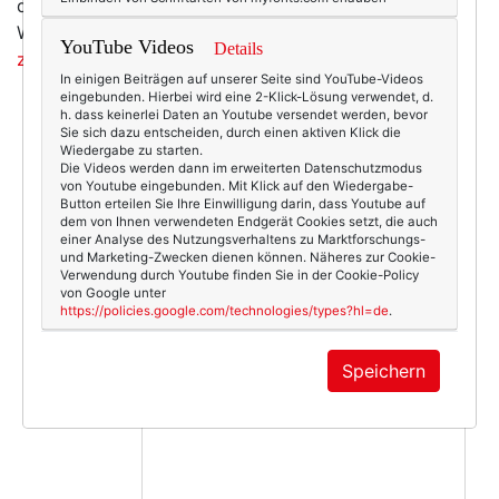
da kommen auch schon die ersten Horrormeldung.
Weil Arbutin drin ist. Und das ist krebserregend.
Weiß
YouTube Videos
Details
zumindest der Spiegel.
In einigen Beiträgen auf unserer Seite sind YouTube-Videos
eingebunden. Hierbei wird eine 2-Klick-Lösung verwendet, d.
h. dass keinerlei Daten an Youtube versendet werden, bevor
Sie sich dazu entscheiden, durch einen aktiven Klick die
Wiedergabe zu starten.
4883
0
Die Videos werden dann im erweiterten Datenschutzmodus
von Youtube eingebunden. Mit Klick auf den Wiedergabe-
50+ Lifestyle, Beauty & Fashion
Button erteilen Sie Ihre Einwilligung darin, dass Youtube auf
dem von Ihnen verwendeten Endgerät Cookies setzt, die auch
12.03.2013
einer Analyse des Nutzungsverhaltens zu Marktforschungs-
und Marketing-Zwecken dienen können. Näheres zur Cookie-
arbutin
,
ernährungs-apps
,
gesundheit
,
schlafen
Verwendung durch Youtube finden Sie in der Cookie-Policy
von Google unter
https://policies.google.com/technologies/types?hl=de
.
Speichern
KOMMENTAR