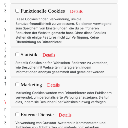
gönnen. Findet auch die Karrierebibel, die zum Thema
Schlaf noch so einiges mehr weiß:
Klick!
Funktionelle Cookies
Details
Diese Cookies finden Verwendung, um die
* Gesund essen - auch so ein Thema. Jeder weiß, wie
Benutzerfreundlichkeit zu verbessern. Sie dienen vorwiegend
wichtig ist, was wir essen. Dennoch sind wir nicht
zum Speichern von Einstellungen, die du bei früheren
Besuchen der Website gemacht hast. Ohne diese Cookies
immer so wirklich konsequent. Smartphone-Junkies
stehen dir einige Features nicht zur Verfügung. Keine
wie ich haben es mit der gesunden Ernährung
Übermittlung an Drittanbieter.
(zumindest theoretisch) jetzt sogar noch ein bisschen
Statistik
Details
einfacher, alldieweil Texterkollegin und
Ernährungswissenschaftlerin Corinna Dürr die
Statistik-Cookies helfen Webseiten-Besitzern zu verstehen,
wie Besucher mit Webseiten interagieren, indem
wichtigsten
Ernährungs-Apps
auf ihrer Website
Informationen anonym gesammelt und gemeldet werden.
zusammengestellt hat. Vom Foodtracker bis zum
Trinkwecker ist alles dabei.
Marketing
Details
Marketing Cookies werden von Drittanbietern oder Publishern
* Letzten Sommer waren die
BB-Cremes mit etwas
verwendet, um personalisierte Werbung anzuzeigen. Sie tun
Verspätung ja auch bei Mrs T angekommen
. Kaum hat
dies, indem sie Besucher über Websites hinweg verfolgen.
man dieses Wunderprodukt, das praktisch alles kann
Externe Dienste
Details
vom Fleckenaufhellen übers Faltenauffüllen bis zum
Sonnenschutz, aber so richtig ins Herz geschlossen -
Verwendung von Gravatar-Avataren in Kommentaren und
Einbinden von Schriftarten von myfonts.com erlauben