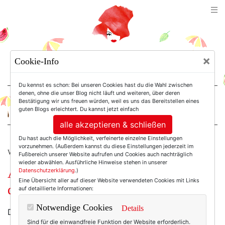
TEXTERELLA
×
Cookie-Info
SUSANNE ACKSTALLER
Du kennst es schon: Bei unseren Cookies hast du die Wahl zwischen
denen, ohne die unser Blog nicht läuft und weiteren, über deren
Bestätigung wir uns freuen würden, weil es uns das Bereitstellen eines
For Women. Not Girls.
guten Blogs erleichtert. Du kannst jetzt einfach
alle akzeptieren & schließen
Du hast auch die Möglichkeit, verfeinerte einzelne Einstellungen
vorzunehmen. (Außerdem kannst du diese Einstellungen jederzeit im
WERBUNG
Fußbereich unserer Website aufrufen und Cookies auch nachträglich
wieder abwählen. Ausführliche Hinweise stehen in unserer
Achtsamkeit – ich bin genervt von
Datenschutzerklärung
.)
Eine Übersicht aller auf dieser Website verwendeten Cookies mit Links
dir! Eine Hassliebe.
auf detaillierte Informationen:
Notwendige Cookies
Details
Darf ich dir etwa gestehen? Ich mag diese
Sind für die einwandfreie Funktion der Website erforderlich.
„Achtsamkeit“ nicht. Ja, sie nervt mich. Also: das Wort!