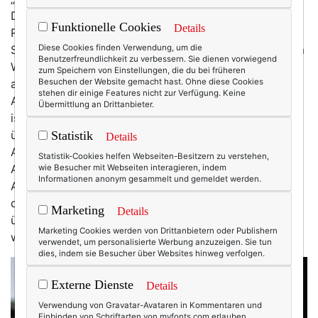
Dabei ist es eigentlich ein schönes Wort: Es hat mit
Funktionelle Cookies
Details
Respekt zu tun, und mit Wertschätzung. Mit
Selbstliebe und (Be-)Achtung von Körper und Geist, im
Diese Cookies finden Verwendung, um die
Benutzerfreundlichkeit zu verbessern. Sie dienen vorwiegend
Wissen, dass man nur geben kann, wenn man selber
zum Speichern von Einstellungen, die du bei früheren
auch ab und zu nimmt. Und man nur dann gut zu
Besuchen der Website gemacht hast. Ohne diese Cookies
stehen dir einige Features nicht zur Verfügung. Keine
Anderen sein kann, wenn man auch gut zu sich selber
Übermittlung an Drittanbieter.
ist. Und dennoch. Das Wort ist so ... abgenutzt. So
überstrapaziert. Schon fast abgedroschen. Es gibt
Statistik
Details
Achtsamkeits-Trainings, Achtsamkeits-Coaches,
Statistik-Cookies helfen Webseiten-Besitzern zu verstehen,
Achtsamkeits-Therapien.
wie Besucher mit Webseiten interagieren, indem
Informationen anonym gesammelt und gemeldet werden.
AchtsamkeitAchtsamkeitAchtsamkeit ... Gemessen an
der Häufigkeit des Gebrauchs, scheint sie tatsächlich
Marketing
Details
überall zu sein, die Achtsamkeit ... aber ist sie das
Marketing Cookies werden von Drittanbietern oder Publishern
wirklich?
verwendet, um personalisierte Werbung anzuzeigen. Sie tun
dies, indem sie Besucher über Websites hinweg verfolgen.
Externe Dienste
Details
Verwendung von Gravatar-Avataren in Kommentaren und
Einbinden von Schriftarten von myfonts.com erlauben