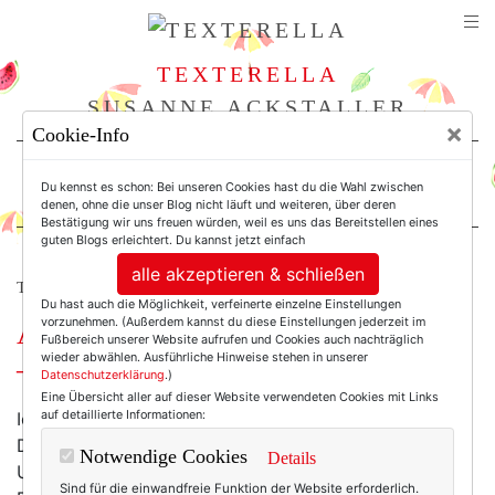
TEXTERELLA
SUSANNE ACKSTALLER
×
Cookie-Info
For Women. Not Girls.
Du kennst es schon: Bei unseren Cookies hast du die Wahl zwischen
denen, ohne die unser Blog nicht läuft und weiteren, über deren
Bestätigung wir uns freuen würden, weil es uns das Bereitstellen eines
guten Blogs erleichtert. Du kannst jetzt einfach
alle akzeptieren & schließen
TEXTERELLA PERSÖNLICH.
Du hast auch die Möglichkeit, verfeinerte einzelne Einstellungen
vorzunehmen. (Außerdem kannst du diese Einstellungen jederzeit im
Afrika, ein verloren geglaubter Pass
Fußbereich unserer Website aufrufen und Cookies auch nachträglich
wieder abwählen. Ausführliche Hinweise stehen in unserer
– und happy New Year 2026!
Datenschutzerklärung
.)
Eine Übersicht aller auf dieser Website verwendeten Cookies mit Links
auf detaillierte Informationen:
Ich wollte heute etwas über Glaubenssätze schreiben.
Der Beitrag spukt mir schon recht lange im Kopf rum.
Notwendige Cookies
Details
Und für den 1. Januar fand ich ihn besonders passend.
Sind für die einwandfreie Funktion der Website erforderlich.