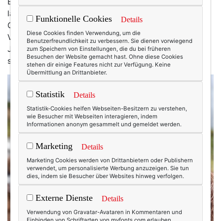
Ein Text über Mut und die Überraschung, wenn sich
langjährige, vielleicht sogar jahrzehntelange
Funktionelle Cookies
Details
Glaubenssätze als falsch herausstellen. Und über
Diese Cookies finden Verwendung, um die
Veränderungen, Pläne, Träume, Vorhaben fürs neue
Benutzerfreundlichkeit zu verbessern. Sie dienen vorwiegend
Jahr. Was man an einem ersten Januar halt so
zum Speichern von Einstellungen, die du bei früheren
Besuchen der Website gemacht hast. Ohne diese Cookies
schreibt.
stehen dir einige Features nicht zur Verfügung. Keine
Übermittlung an Drittanbieter.
Statistik
Details
Statistik-Cookies helfen Webseiten-Besitzern zu verstehen,
wie Besucher mit Webseiten interagieren, indem
Informationen anonym gesammelt und gemeldet werden.
Marketing
Details
Marketing Cookies werden von Drittanbietern oder Publishern
verwendet, um personalisierte Werbung anzuzeigen. Sie tun
dies, indem sie Besucher über Websites hinweg verfolgen.
Externe Dienste
Details
Verwendung von Gravatar-Avataren in Kommentaren und
Einbinden von Schriftarten von myfonts.com erlauben