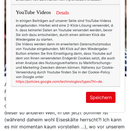
YouTube Videos
Details
In einigen Beiträgen auf unserer Seite sind YouTube-Videos
eingebunden. Hierbei wird eine 2-Klick-Lösung verwendet, d.
h. dass keinerlei Daten an Youtube versendet werden, bevor
Sie sich dazu entscheiden, durch einen aktiven Klick die
Wiedergabe zu starten.
Die Videos werden dann im erweiterten Datenschutzmodus
von Youtube eingebunden. Mit Klick auf den Wiedergabe-
Button erteilen Sie Ihre Einwilligung darin, dass Youtube auf
dem von Ihnen verwendeten Endgerät Cookies setzt, die auch
einer Analyse des Nutzungsverhaltens zu Marktforschungs-
und Marketing-Zwecken dienen können. Näheres zur Cookie-
Verwendung durch Youtube finden Sie in der Cookie-Policy
von Google unter
https://policies.google.com/technologies/types?hl=de
.
Aber nun bin ich seit letztem Sonntag mit meiner
Familie in Südafrika, eine langersehnte Reise, die wir
Speichern
bereits vor fünf Jahren antreten wollten – und die wir
dann wegen Corona stornieren mussten. Und hier, in
dieser so anderen Welt, in der jetzt Sommer ist
(während daheim wohl Eiseskälte herrscht?! Ich kann
es mir momentan kaum vorstellen …), wo vor unserem