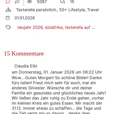
5087
15
Texterella persönlich., 50+ Lifestyle, Travel
01.01.2026
neujahr 2026
,
südafrika
,
texterella auf reisen
,
text
15 Kommentare
Claudia Elbl
am Donnerstag, 01. Januar 2026 um 08:22 Uhr
Wow….Guten Morgen! So schöne Bilder! Danke
fürs teilen! Freut mich sehr für euch, mal ein
anderes Silvester. Wünsche dir und deiner
Familie ein gesundes und glückliches neues Jahr!
Wir ließen das Jahr ruhig zu Ende gehen, vorher
im kleinen Kreis ein gutes Essen. Mir macht der
31.12. immer etwas zu schaffen… die Tage und
die Zeit rennt mir so davon… denke über