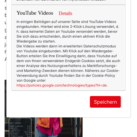
Aber dieses Jahr toppt alles: Meine Garderobe scheint
seit Monaten nur aus Pink, Rot oder Orange zu
YouTube Videos
Details
bestehen – gerne auch in Kombination. Eine
unbewusste Reaktion auf die Grauheit der Welt? Kann
In einigen Beiträgen auf unserer Seite sind YouTube-Videos
eingebunden. Hierbei wird eine 2-Klick-Lösung verwendet, d.
gut sein. Dabei gab es in meinem Leben auch ganz
h. dass keinerlei Daten an Youtube versendet werden, bevor
andere Farb-Phasen. Als Studentin etwa trug ich
Sie sich dazu entscheiden, durch einen aktiven Klick die
Wiedergabe zu starten.
jahrelang nur schwarz. Ausschließlich und immer. Das
Die Videos werden dann im erweiterten Datenschutzmodus
hatte gleich mehrere Vorteile: Drama, Baby, Drama!
von Youtube eingebunden. Mit Klick auf den Wiedergabe-
Button erteilen Sie Ihre Einwilligung darin, dass Youtube auf
Alles passte zusammen. Ich gewann…
mehr
dem von Ihnen verwendeten Endgerät Cookies setzt, die auch
einer Analyse des Nutzungsverhaltens zu Marktforschungs-
und Marketing-Zwecken dienen können. Näheres zur Cookie-
Verwendung durch Youtube finden Sie in der Cookie-Policy
von Google unter
https://policies.google.com/technologies/types?hl=de
.
Speichern