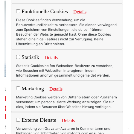
Funktionelle Cookies
Details
Diese Cookies finden Verwendung, um die
Benutzerfreundlichkeit zu verbessern. Sie dienen vorwiegend
zum Speichern von Einstellungen, die du bei früheren
Besuchen der Website gemacht hast. Ohne diese Cookies
stehen dir einige Features nicht zur Verfügung. Keine
Übermittlung an Drittanbieter.
Statistik
Details
Statistik-Cookies helfen Webseiten-Besitzern zu verstehen,
wie Besucher mit Webseiten interagieren, indem
Informationen anonym gesammelt und gemeldet werden.
Marketing
Details
TEXTERELLA LIEBT MODE.
Bunt bunt bunt sind alle meine Kleider!
Marketing Cookies werden von Drittanbietern oder Publishern
verwendet, um personalisierte Werbung anzuzeigen. Sie tun
(Oder: Die Sache mit der
dies, indem sie Besucher über Websites hinweg verfolgen.
Farbberatung)
Externe Dienste
Details
Nun bin ich ja ohnehin eine Frau, die gerne Farbe trägt.
Verwendung von Gravatar-Avataren in Kommentaren und
Einbinden von Schriftarten von myfonts.com erlauben