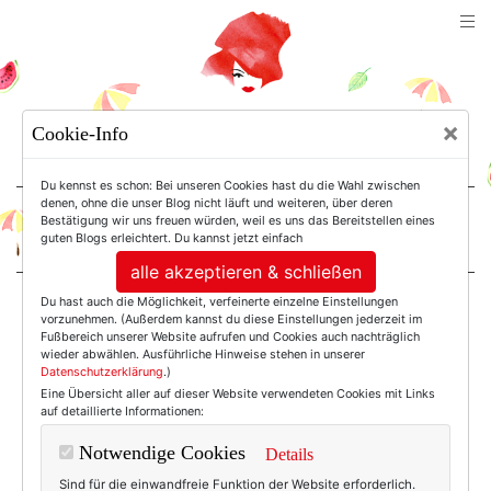
TEXTERELLA
×
Cookie-Info
SUSANNE ACKSTALLER
Du kennst es schon: Bei unseren Cookies hast du die Wahl zwischen
denen, ohne die unser Blog nicht läuft und weiteren, über deren
Bestätigung wir uns freuen würden, weil es uns das Bereitstellen eines
For Women. Not Girls.
guten Blogs erleichtert. Du kannst jetzt einfach
alle akzeptieren & schließen
Du hast auch die Möglichkeit, verfeinerte einzelne Einstellungen
Einträge mit dem
vorzunehmen. (Außerdem kannst du diese Einstellungen jederzeit im
Fußbereich unserer Website aufrufen und Cookies auch nachträglich
wieder abwählen. Ausführliche Hinweise stehen in unserer
Datenschutzerklärung
.)
Tag: Rot
Eine Übersicht aller auf dieser Website verwendeten Cookies mit Links
auf detaillierte Informationen:
Notwendige Cookies
Details
Sind für die einwandfreie Funktion der Website erforderlich.