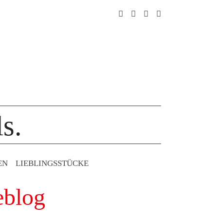
s.
EN
LIEBLINGS­STÜCKE
eblog