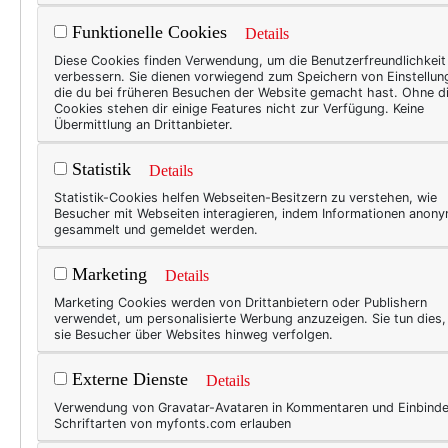
Funktionelle Cookies
Details
TEXTE
Diese Cookies finden Verwendung, um die Benutzerfreundlichkeit
verbessern. Sie dienen vorwiegend zum Speichern von Einstellun
Tex
die du bei früheren Besuchen der Website gemacht hast. Ohne d
Cookies stehen dir einige Features nicht zur Verfügung. Keine
dum
Übermittlung an Drittanbieter.
„Ach,
Statistik
Details
Inter
Statistik-Cookies helfen Webseiten-Besitzern zu verstehen, wie
Das s
Besucher mit Webseiten interagieren, indem Informationen anon
gesammelt und gemeldet werden.
verkr
spüre
Marketing
Details
Mode
Marketing Cookies werden von Drittanbietern oder Publishern
ja so
verwendet, um personalisierte Werbung anzuzeigen. Sie tun dies
sie Besucher über Websites hinweg verfolgen.
Externe Dienste
Details
50+ L
Verwendung von Gravatar-Avataren in Kommentaren und Einbind
Fra
Schriftarten von myfonts.com erlauben