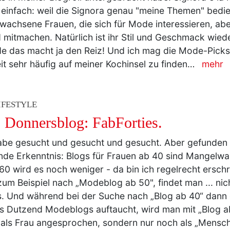
einfach: weil die Signora genau "meine Themen" bedien
rwachsene Frauen, die sich für Mode interessieren, abe
 mitmachen. Natürlich ist ihr Stil und Geschmack wied
e das macht ja den Reiz! Und ich mag die Mode-Picks!
it sehr häufig auf meiner Kochinsel zu finden…
mehr
IFESTYLE
 Donnersblog: FabForties.
abe gesucht und gesucht und gesucht. Aber gefunden 
nde Erkenntnis: Blogs für Frauen ab 40 sind Mangelw
60 wird es noch weniger - da bin ich regelrecht ersch
um Beispiel nach „Modeblog ab 50", findet man ... nich
s. Und während bei der Suche nach „Blog ab 40“ dann
s Dutzend Modeblogs auftaucht, wird man mit „Blog ab
als Frau angesprochen, sondern nur noch als „Mensc