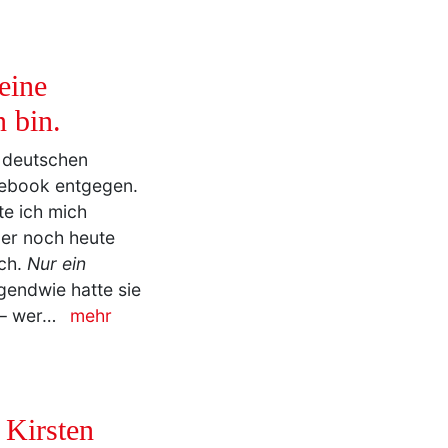
eine
 bin.
deutschen
cebook entgegen.
te ich mich
ber noch heute
ach.
Nur ein
rgendwie hatte sie
 – wer…
mehr
 Kirsten