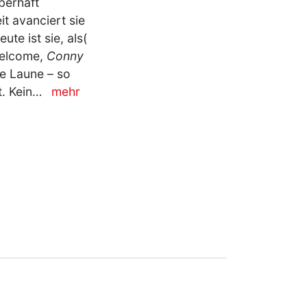
berhaft
t avanciert sie
te ist sie, als(
 Welcome,
Conny
e Laune – so
st. Kein…
mehr