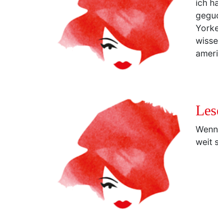
ich h
geguc
Yorke
wisse
ameri
Les
Wenn 
weit s