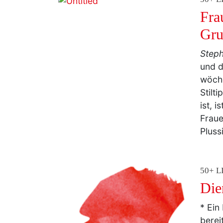
Fra
Gru
Step
und d
wöche
Stilt
ist, 
Fraue
Pluss
50+ L
Die
* Ein
berei