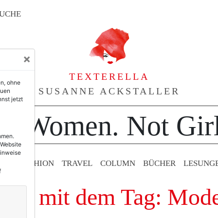
UCHE
×
TEXTERELLA
en, ohne
SUSANNE ACKSTALLER
euen
nst jetzt
or Women. Not Girl
ehmen.
 Website
Hinweise
TY & FASHION
TRAVEL
COLUMN
BÜCHER
LESUNG
f
räge mit dem Tag: Mod