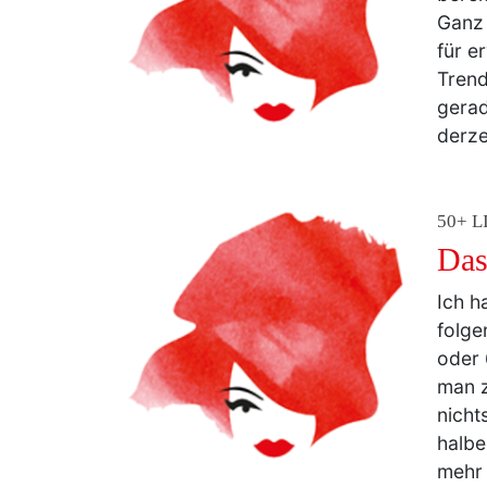
Ganz 
für e
Trend
gerad
derze
50+ L
Das
Ich h
folge
oder 
man z
nicht
halbe
mehr 