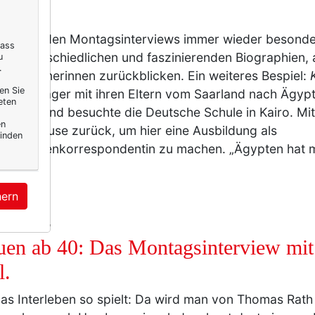
k.
ich an den Montagsinterviews immer wieder besonde
dass
die unterschiedlichen und faszinierenden Biographien, 
u
.
viewpartnerinnen zurückblicken. Ein weiteres Bespiel:
en Sie
als Teenager mit ihren Eltern vom Saarland nach Ägypt
eten
e Jahre und besuchte die Deutsche Schule in Kairo. Mit
en
nach Hause zurück, um hier eine Ausbildung als
inden
sprachenkorrespondentin zu machen. „Ägypten hat m
…
mehr
hern
IFESTYLE
uen ab 40: Das Montagsinterview mi
l.
as Interleben so spielt: Da wird man von Thomas Rath 