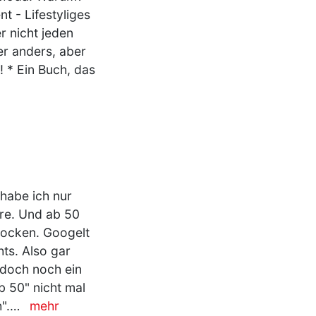
t - Lifestyliges
r nicht jeden
er anders, aber
 * Ein Buch, das
habe ich nur
are. Und ab 50
rocken. Googelt
ts. Also gar
 doch noch ein
 50" nicht mal
h".…
mehr