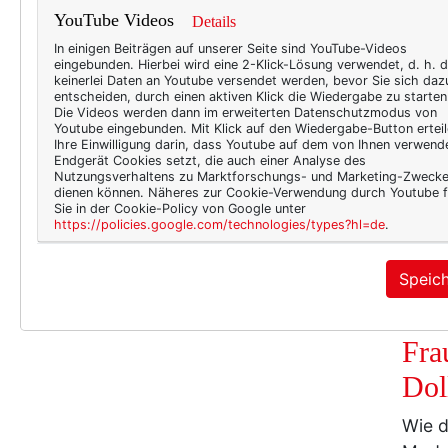
Wic
YouTube Videos
Details
In einigen Beiträgen auf unserer Seite sind YouTube-Videos
Was m
eingebunden. Hierbei wird eine 2-Klick-Lösung verwendet, d. h. 
sind 
keinerlei Daten an Youtube versendet werden, bevor Sie sich daz
entscheiden, durch einen aktiven Klick die Wiedergabe zu starten
Inter
Die Videos werden dann im erweiterten Datenschutzmodus von
Youtube eingebunden. Mit Klick auf den Wiedergabe-Button erteil
ging 
Ihre Einwilligung darin, dass Youtube auf dem von Ihnen verwend
einig
Endgerät Cookies setzt, die auch einer Analyse des
Nutzungsverhaltens zu Marktforschungs- und Marketing-Zweck
dann 
dienen können. Näheres zur Cookie-Verwendung durch Youtube f
Sie in der Cookie-Policy von Google unter
Fremd
https://policies.google.com/technologies/types?hl=de
.
sehr
Speic
50+ L
Fra
Dol
Wie d