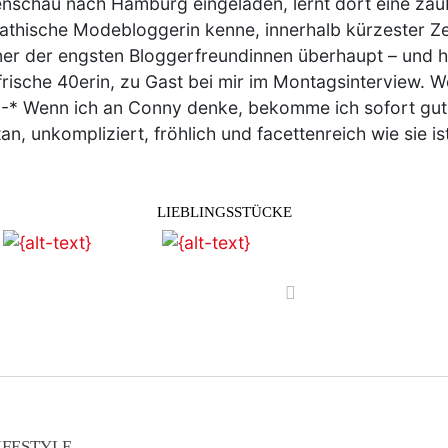
schau nach Hamburg eingeladen, lernt dort eine zau
thische Modebloggerin kenne, innerhalb kürzester Zei
ner der engsten Bloggerfreundinnen überhaupt – und heu
 frische 40erin, zu Gast bei mir im Montagsinterview.
 :-* Wenn ich an Conny denke, bekomme ich sofort gut
an, unkompliziert, fröhlich und facettenreich wie sie i
LIEBLINGSSTÜCKE
vor
IFESTYLE