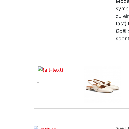
Moden
sympa
zu ei
fast)
Doll
!
spont
zurück
50+ L