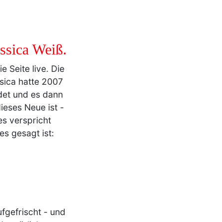
ssica Weiß.
e Seite live. Die
sica hatte 2007
et und es dann
eses Neue ist -
es verspricht
es gesagt ist:
ufgefrischt - und