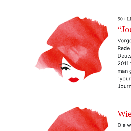
50+ L
“Jo
Vorge
Rede 
Deut
2011 
man g
"your
Journ
Wie
Die w