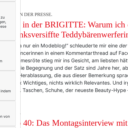
RELLA IN DER PRESSE.
 zu
gen,
terella in der BRIGITTE: Warum ich 
iese
me linksversiffte Teddybärenwerferin
 das ist ja nur ein Modeblog!“ schleuderte mir eine
der
net-Influencerinnen in einem Kommentarthread auf Fa
aß. Schamesröte stieg mir ins Gesicht, am liebsten hät
ym
ochen. Die Begegnung und der Satz sind Jahre her, a
 ich die Herablassung, die aus dieser Bemerkung spr
blog.
Nix Wichtiges, nichts wirklich Relevantes. Und i
gar recht. Taschen, Schuhe, der neueste Beauty-Hype
, indem
IFESTYLE
en von
uen ab 40: Das Montagsinterview mit