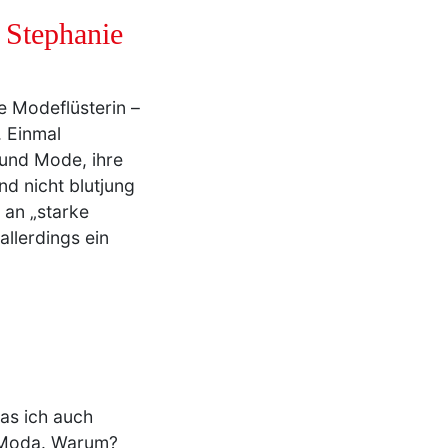
 Stephanie
ie Modeflüsterin –
 Einmal
 und Mode, ihre
nd nicht blutjung
h an „starke
llerdings ein
das ich auch
a Moda. Warum?