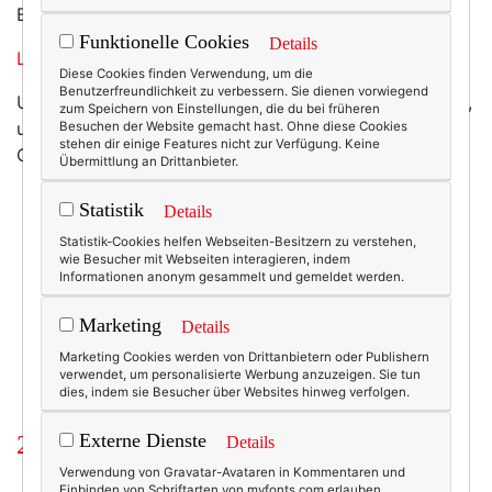
Berlinerin? Egal.
Funktionelle Cookies
Details
Lies hier.
Diese Cookies finden Verwendung, um die
Benutzerfreundlichkeit zu verbessern. Sie dienen vorwiegend
Und wenn du wissen willst, wie gesund man sein muss,
zum Speichern von Einstellungen, die du bei früheren
um fünf Jahre später eine echt amerikanische
Besuchen der Website gemacht hast. Ohne diese Cookies
stehen dir einige Features nicht zur Verfügung. Keine
Greencard zu beantragen,
dann klick hier.
Übermittlung an Drittanbieter.
Statistik
Details
Statistik-Cookies helfen Webseiten-Besitzern zu verstehen,
4834
2
wie Besucher mit Webseiten interagieren, indem
Informationen anonym gesammelt und gemeldet werden.
21.02.2012
Marketing
Details
berlin
,
berlinessa
,
brooklyn
,
fashion blog
,
lifestyle
Marketing Cookies werden von Drittanbietern oder Publishern
verwendet, um personalisierte Werbung anzuzeigen. Sie tun
dies, indem sie Besucher über Websites hinweg verfolgen.
Externe Dienste
2 Kommentare
Details
Verwendung von Gravatar-Avataren in Kommentaren und
Einbinden von Schriftarten von myfonts.com erlauben