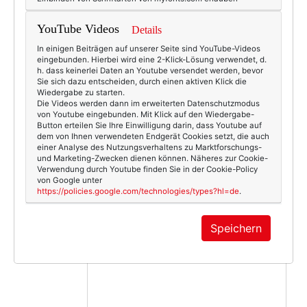
Hans-Georg
am Dienstag, 21. Februar 2012 um 10:02 Uhr
YouTube Videos
Details
Hallo Susi,
dein Greencardlink funktioniert nicht.
In einigen Beiträgen auf unserer Seite sind YouTube-Videos
eingebunden. Hierbei wird eine 2-Klick-Lösung verwendet, d.
Liebe Grüße aus Prag
h. dass keinerlei Daten an Youtube versendet werden, bevor
Hans-Georg
Sie sich dazu entscheiden, durch einen aktiven Klick die
Wiedergabe zu starten.
Auf diesen Kommentar antworten
Die Videos werden dann im erweiterten Datenschutzmodus
von Youtube eingebunden. Mit Klick auf den Wiedergabe-
Button erteilen Sie Ihre Einwilligung darin, dass Youtube auf
Susi
dem von Ihnen verwendeten Endgerät Cookies setzt, die auch
einer Analyse des Nutzungsverhaltens zu Marktforschungs-
am Dienstag, 21. Februar 2012 um 10:08 Uhr
und Marketing-Zwecken dienen können. Näheres zur Cookie-
Repariert! :-)
Verwendung durch Youtube finden Sie in der Cookie-Policy
von Google unter
https://policies.google.com/technologies/types?hl=de
.
Auf diesen Kommentar antworten
KOMMENTAR
Speichern