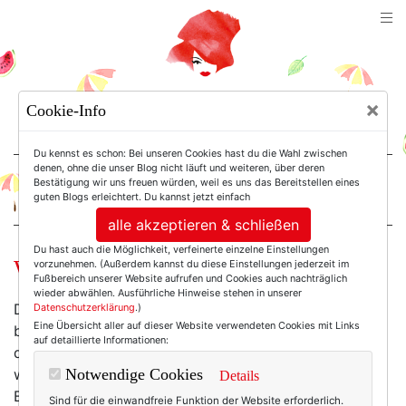
TEXTERELLA
×
Cookie-Info
SUSANNE ACKSTALLER
Du kennst es schon: Bei unseren Cookies hast du die Wahl zwischen
denen, ohne die unser Blog nicht läuft und weiteren, über deren
Bestätigung wir uns freuen würden, weil es uns das Bereitstellen eines
For Women. Not Girls.
guten Blogs erleichtert. Du kannst jetzt einfach
alle akzeptieren & schließen
Du hast auch die Möglichkeit, verfeinerte einzelne Einstellungen
Wie alles begann.
vorzunehmen. (Außerdem kannst du diese Einstellungen jederzeit im
Fußbereich unserer Website aufrufen und Cookies auch nachträglich
wieder abwählen. Ausführliche Hinweise stehen in unserer
Die weltbeste Berlinessa hat ihr Blog optisch ein
Datenschutzerklärung
.)
Eine Übersicht aller auf dieser Website verwendeten Cookies mit Links
bisschen aufgefrischt - und ich habe dadurch endlich
auf detaillierte Informationen:
die Archiv-Funktion gefunden. Und natürlich geguckt,
wie alles begann. Damals, vor fünf Jahren, als sie zur
Notwendige Cookies
Details
Berlin-New-Yorkerin wurde. Oder zur New-York-
Sind für die einwandfreie Funktion der Website erforderlich.