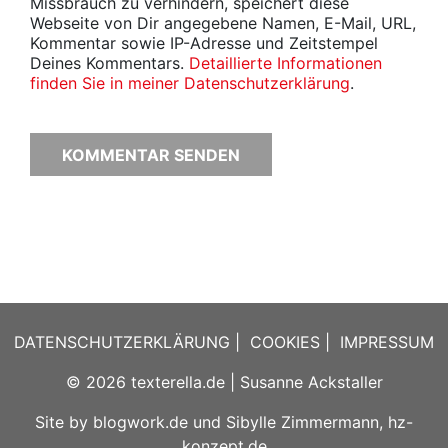
Missbrauch zu verhindern, speichert diese
Webseite von Dir angegebene Namen, E-Mail, URL,
Kommentar sowie IP-Adresse und Zeitstempel
Deines Kommentars.
Detaillierte Informationen
finden Sie in meiner Datenschutzerklärung
.
DATENSCHUTZERKLÄRUNG
|
COOKIES
|
IMPRESSUM
© 2026
texterella.de
| Susanne Ackstaller
Site by
blogwork.de
und
Sibylle Zimmermann, hz-
konzept.de