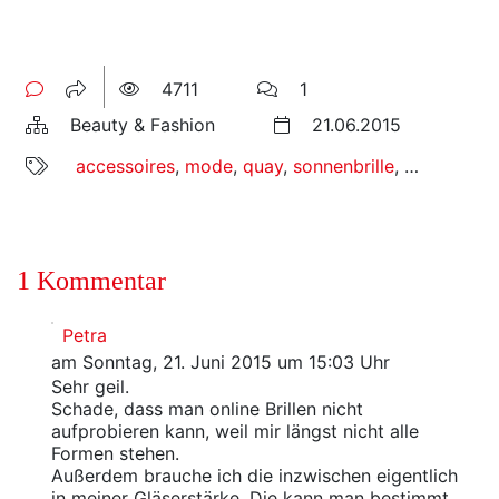
4711
1
Beauty & Fashion
21.06.2015
accessoires
,
mode
,
quay
,
sonnenbrille
,
steel cat
,
w
1 Kommentar
Petra
am Sonntag, 21. Juni 2015 um 15:03 Uhr
Sehr geil.
Schade, dass man online Brillen nicht
aufprobieren kann, weil mir längst nicht alle
Formen stehen.
Außerdem brauche ich die inzwischen eigentlich
in meiner Gläserstärke. Die kann man bestimmt