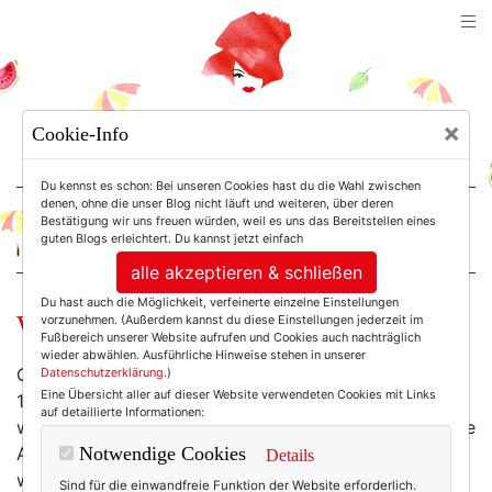
TEXTERELLA
×
Cookie-Info
SUSANNE ACKSTALLER
Du kennst es schon: Bei unseren Cookies hast du die Wahl zwischen
denen, ohne die unser Blog nicht läuft und weiteren, über deren
Bestätigung wir uns freuen würden, weil es uns das Bereitstellen eines
For Women. Not Girls.
guten Blogs erleichtert. Du kannst jetzt einfach
alle akzeptieren & schließen
Du hast auch die Möglichkeit, verfeinerte einzelne Einstellungen
Wochenend-Wow: Katzenaugen!
vorzunehmen. (Außerdem kannst du diese Einstellungen jederzeit im
Fußbereich unserer Website aufrufen und Cookies auch nachträglich
wieder abwählen. Ausführliche Hinweise stehen in unserer
Okay, Sonnenbrillen sind momentan – bei kuscheligen
Datenschutzerklärung
.)
Eine Übersicht aller auf dieser Website verwendeten Cookies mit Links
13 Grad – nicht unbedingt das Mittel der Wahl. Aber
auf detaillierte Informationen:
wollen wir uns vom Wettergott diktieren lassen, welche
Accessoires wir diesen Sommer tragen? Na? Wollen
Notwendige Cookies
Details
wir??
Sind für die einwandfreie Funktion der Website erforderlich.