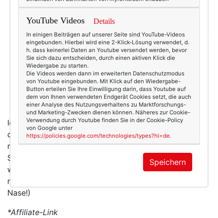
YouTube Videos
Details
In einigen Beiträgen auf unserer Seite sind YouTube-Videos
eingebunden. Hierbei wird eine 2-Klick-Lösung verwendet, d.
h. dass keinerlei Daten an Youtube versendet werden, bevor
Sie sich dazu entscheiden, durch einen aktiven Klick die
Wiedergabe zu starten.
Die Videos werden dann im erweiterten Datenschutzmodus
von Youtube eingebunden. Mit Klick auf den Wiedergabe-
Button erteilen Sie Ihre Einwilligung darin, dass Youtube auf
dem von Ihnen verwendeten Endgerät Cookies setzt, die auch
"Steel Cat" von Quay.
Gefunden bei Zalando.*
einer Analyse des Nutzungsverhaltens zu Marktforschungs-
und Marketing-Zwecken dienen können. Näheres zur Cookie-
Verwendung durch Youtube finden Sie in der Cookie-Policy
Ich bin mir im Gegenteil sicher: Wenn wir alle
von Google unter
durchhalten, uns von Regenschauern und Schafskälte
https://policies.google.com/technologies/types?hl=de
.
nicht irritieren lassen und stattdessen konsequent
Sonnenbrillen tragen, wird auch das Wetter besser
Speichern
werden. Irgendwann dann mal. Vielleicht. (Und wenn
nicht, haben wir wenigstens was hübsches auf der
Nase!)
*Affiliate-Link