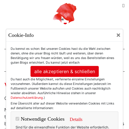
TEXTERELLA
×
Cookie-Info
SUSANNE ACKSTALLER
Du kennst es schon: Bei unseren Cookies hast du die Wahl zwischen
denen, ohne die unser Blog nicht läuft und weiteren, über deren
Bestätigung wir uns freuen würden, weil es uns das Bereitstellen eines
For Women. Not Girls.
guten Blogs erleichtert. Du kannst jetzt einfach
alle akzeptieren & schließen
Du hast auch die Möglichkeit, verfeinerte einzelne Einstellungen
Wochenend-Wow: grün!
vorzunehmen. (Außerdem kannst du diese Einstellungen jederzeit im
Fußbereich unserer Website aufrufen und Cookies auch nachträglich
wieder abwählen. Ausführliche Hinweise stehen in unserer
Grün grün grün sind alle meine Kleider ...
Datenschutzerklärung
.)
Eine Übersicht aller auf dieser Website verwendeten Cookies mit Links
auf detaillierte Informationen:
Nee, nicht alle, die wenigsten eigentlich, aber heute
traf eins aufs andere, selten genutzter Schmuck auf
Notwendige Cookies
Details
bislang ungetragene Schuhe, ein bisschen zu rüschiges
Sind für die einwandfreie Funktion der Website erforderlich.