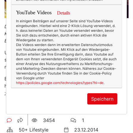
YouTube Videos
Details
In einigen Beiträgen auf unserer Seite sind YouTube-Videos
Das Weihnachtsoratorium. Gesungen vom Tölzer
eingebunden. Hierbei wird eine 2-Klick-Lösung verwendet, d.
h. dass keinerlei Daten an Youtube versendet werden, bevor
Knabenchor und seinen Solisten (schöner können selbst
Sie sich dazu entscheiden, durch einen aktiven Klick die
Engel nicht singen!)
Wiedergabe zu starten.
Die Videos werden dann im erweiterten Datenschutzmodus
von Youtube eingebunden. Mit Klick auf den Wiedergabe-
Und was soll ich sagen außer: wunderbar! Ein
Button erteilen Sie Ihre Einwilligung darin, dass Youtube auf
schöneres Weihnachtsgeschenk hätte ich mir nicht
dem von Ihnen verwendeten Endgerät Cookies setzt, die auch
einer Analyse des Nutzungsverhaltens zu Marktforschungs-
machen können. (Danke, Elke, fürs Stupsen!)
und Marketing-Zwecken dienen können. Näheres zur Cookie-
Verwendung durch Youtube finden Sie in der Cookie-Policy
Euch wünsche ich wunderbare, entspannte Tage! Und
von Google unter
https://policies.google.com/technologies/types?hl=de
.
hört mal bei Bach rein, der kann Weihnachtsstimmung!
;-)
Speichern
3454
1
50+ Lifestyle
23.12.2014