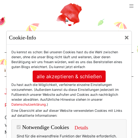
TEXTERELLA
×
Cookie-Info
SUSANNE ACKSTALLER
Du kennst es schon: Bei unseren Cookies hast du die Wahl zwischen
denen, ohne die unser Blog nicht läuft und weiteren, über deren
Bestätigung wir uns freuen würden, weil es uns das Bereitstellen eines
For Women. Not Girls.
guten Blogs erleichtert. Du kannst jetzt einfach
alle akzeptieren & schließen
Du hast auch die Möglichkeit, verfeinerte einzelne Einstellungen
Jauchzet! Frohlocket!
vorzunehmen. (Außerdem kannst du diese Einstellungen jederzeit im
Fußbereich unserer Website aufrufen und Cookies auch nachträglich
wieder abwählen. Ausführliche Hinweise stehen in unserer
Remember?
Datenschutzerklärung
.)
Eine Übersicht aller auf dieser Website verwendeten Cookies mit Links
auf detaillierte Informationen:
Gesagt. Getan. Und gehört: Das
Weihnachtsoratorium
von Johann Sebastian Bach. Im Herkulessaal der
Notwendige Cookies
Details
Münchner Residenz.
Sind für die einwandfreie Funktion der Website erforderlich.