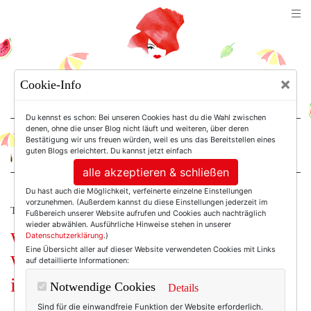
TEXTERELLA
×
Cookie-Info
SUSANNE ACKSTALLER
Du kennst es schon: Bei unseren Cookies hast du die Wahl zwischen
denen, ohne die unser Blog nicht läuft und weiteren, über deren
Bestätigung wir uns freuen würden, weil es uns das Bereitstellen eines
For Women. Not Girls.
guten Blogs erleichtert. Du kannst jetzt einfach
alle akzeptieren & schließen
Du hast auch die Möglichkeit, verfeinerte einzelne Einstellungen
vorzunehmen. (Außerdem kannst du diese Einstellungen jederzeit im
TEXTERELLA LIEBT!
Fußbereich unserer Website aufrufen und Cookies auch nachträglich
wieder abwählen. Ausführliche Hinweise stehen in unserer
Warum Streifen bald die
Datenschutzerklärung
.)
Eine Übersicht aller auf dieser Website verwendeten Cookies mit Links
Weltherrschaft übernehmen. (Und ja,
auf detaillierte Informationen:
ich bin mit schuld! ‘tschuldigung!)
Notwendige Cookies
Details
Sind für die einwandfreie Funktion der Website erforderlich.