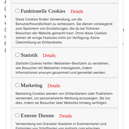
Ach, es ist ein Kreuz mit diesen ewigen Streifen.
Überall lauern sie, blinzeln charmant um Ladenecken,
Funktionelle Cookies
Details
winken einen aus Fenstern zu. Und manchmal
Diese Cookies finden Verwendung, um die
verfolgen sie einen so lange – bis man schwach wird.
Benutzerfreundlichkeit zu verbessern. Sie dienen vorwiegend
zum Speichern von Einstellungen, die du bei früheren
Streifen, die x-te! Nein: die xxx-te! Aber: Ich kann doch
Besuchen der Website gemacht hast. Ohne diese Cookies
nicht schon wieder. Ich habe doch erst. Und im
stehen dir einige Features nicht zur Verfügung. Keine
Übermittlung an Drittanbieter.
Frühjahr auch schon. Und dann ist da ja auch noch das
Streifen-Dutzend aus den vergangenen Jahren.
Statistik
Details
Statistik-Cookies helfen Webseiten-Besitzern zu verstehen,
wie Besucher mit Webseiten interagieren, indem
Informationen anonym gesammelt und gemeldet werden.
Marketing
Details
Marketing Cookies werden von Drittanbietern oder Publishern
verwendet, um personalisierte Werbung anzuzeigen. Sie tun
dies, indem sie Besucher über Websites hinweg verfolgen.
Externe Dienste
Details
Verwendung von Gravatar-Avataren in Kommentaren und
Einbinden von Schriftarten von myfonts.com erlauben