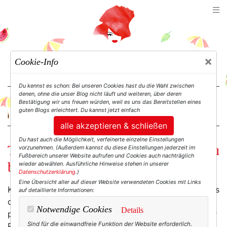
TEXTERELLA
×
Cookie-Info
SUSANNE ACKSTALLER
Du kennst es schon: Bei unseren Cookies hast du die Wahl zwischen
denen, ohne die unser Blog nicht läuft und weiteren, über deren
Bestätigung wir uns freuen würden, weil es uns das Bereitstellen eines
For Women. Not Girls.
guten Blogs erleichtert. Du kannst jetzt einfach
alle akzeptieren & schließen
Du hast auch die Möglichkeit, verfeinerte einzelne Einstellungen
Texterella schreibt ein Buch. (Und du
vorzunehmen. (Außerdem kannst du diese Einstellungen jederzeit im
Fußbereich unserer Website aufrufen und Cookies auch nachträglich
bist dabei.)
wieder abwählen. Ausführliche Hinweise stehen in unserer
Datenschutzerklärung
.)
Eine Übersicht aller auf dieser Website verwendeten Cookies mit Links
Kennst du dieses Gefühl, wenn genau das passiert, was
auf detaillierte Informationen:
du dir schon seit Jahren wünschst – und du dann
Notwendige Cookies
Details
plötzlich nicht weißt, ob du dich für Riesenfreude oder
Sind für die einwandfreie Funktion der Website erforderlich.
Riesenpanik entscheiden sollst?