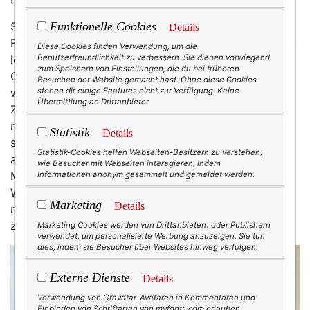
So ging es mir, als vor einigen Monaten die Mail eines
Funktionelle Cookies
Details
Fachverlags aus Berlin in meinem Postfach landete: ob
Diese Cookies finden Verwendung, um die
ich nicht Lust hätte ein Buch zum Thema
Benutzerfreundlichkeit zu verbessern. Sie dienen vorwiegend
zum Speichern von Einstellungen, die du bei früheren
Geschäftsberichte zu schreiben. Ich kann mich noch
Besuchen der Website gemacht hast. Ohne diese Cookies
wie heute an das Gefühl erinnern, während ich die
stehen dir einige Features nicht zur Verfügung. Keine
Übermittlung an Drittanbieter.
Zeilen las: Als würde ein kleines Freudenfeuerwerk in
meinen Kopf gezündet, in den buntesten und
Statistik
Details
schönsten Regenbogenfarben! Dass mich ein Verlag
Statistik-Cookies helfen Webseiten-Besitzern zu verstehen,
anfragte – und dann noch zu meinem Leib- und
wie Besucher mit Webseiten interagieren, indem
Magenthema! Was für ein formidabler
Informationen anonym gesammelt und gemeldet werden.
Wunderwahnsinn! Ich und ein Buch – hurra! Und ich
Marketing
Details
musste dazu nicht mal mit einem Exposé von Verlag
zu Verlag tingeln!
Marketing Cookies werden von Drittanbietern oder Publishern
verwendet, um personalisierte Werbung anzuzeigen. Sie tun
dies, indem sie Besucher über Websites hinweg verfolgen.
Externe Dienste
Details
Verwendung von Gravatar-Avataren in Kommentaren und
Einbinden von Schriftarten von myfonts.com erlauben