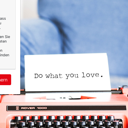
dass
u
.
en Sie
eten
en
inden
hern