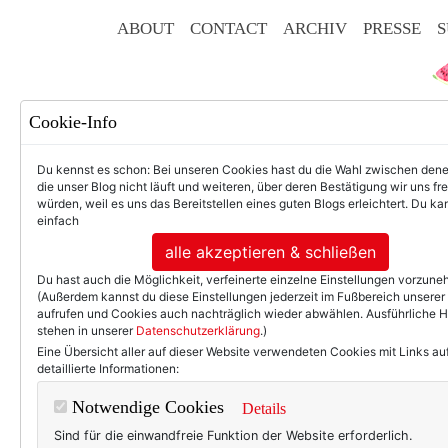
ABOUT
CONTACT
ARCHIV
PRESSE
S
Cookie-Info
Du kennst es schon: Bei unseren Cookies hast du die Wahl zwischen den
die unser Blog nicht läuft und weiteren, über deren Bestätigung wir uns fr
würden, weil es uns das Bereitstellen eines guten Blogs erleichtert. Du kan
einfach
F
alle akzeptieren & schließen
Du hast auch die Möglichkeit, verfeinerte einzelne Einstellungen vorzun
(Außerdem kannst du diese Einstellungen jederzeit im Fußbereich unserer
aufrufen und Cookies auch nachträglich wieder abwählen. Ausführliche 
stehen in unserer
Datenschutzerklärung
.)
50+ LIFESTYLE
BEAU
Eine Übersicht aller auf dieser Website verwendeten Cookies mit Links au
detaillierte Informationen:
Selbstmotivation
Notwendige Cookies
Details
treten. (Und dic
Sind für die einwandfreie Funktion der Website erforderlich.