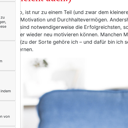
r Schule so, ist nur zu einem Teil (und zwar dem kleine
 zu
sultat von Motivation und Durchhaltevermögen. Anders
gen,
entesten sind notwendigerweise die Erfolgreichsten, s
iese
cken immer wieder neu motivieren können. Manchen Me
e gelegt (zu der Sorte gehöre ich – und dafür bin ich 
n erst lernen.
ym
, indem
en von