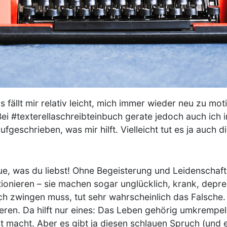
 fällt mir relativ leicht, mich immer wieder neu zu mot
ei #texterellaschreibteinbuch gerate jedoch auch ich
geschrieben, was mir hilft. Vielleicht tut es ja auch d
ue, was du liebst! Ohne Begeisterung und Leidenschaf
ktionieren – sie machen sogar unglücklich, krank, depre
ch zwingen muss, tut sehr wahrscheinlich das Falsche
ren. Da hilft nur eines: Das Leben gehörig umkrempeln
macht. Aber es gibt ja diesen schlauen Spruch (und er 