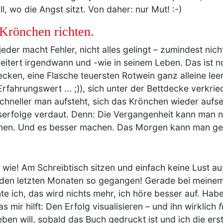
, wo die Angst sitzt. Von daher: nur Mut! :-)
 Krönchen richten.
 jeder macht Fehler, nicht alles gelingt – zumindest nich
itert irgendwann und -wie in seinem Leben. Das ist no
ken, eine Flasche teuersten Rotwein ganz alleine leer
rfahrungswert ... ;)), sich unter der Bettdecke verkr
schneller man aufsteht, sich das Krönchen wieder aufse
serfolge verdaut. Denn: Die Vergangenheit kann man n
rnen. Und es besser machen. Das Morgen kann man gest
wie! Am Schreibtisch sitzen und einfach keine Lust au
in den letzten Monaten so gegangen! Gerade bei meinem
ich, das wird nichts mehr, ich höre besser auf. Habe 
 mir hilft: Den Erfolg visualisieren – und ihn wirklich
f
eben will, sobald das Buch gedruckt ist und ich die er