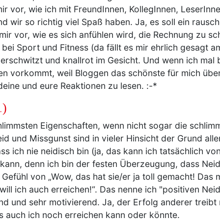
 mir vor, wie ich mit FreundInnen, KollegInnen, LeserIn
d wir so richtig viel Spaß haben. Ja, es soll ein raus
 mir vor, wie es sich anfühlen wird, die Rechnung zu s
bei Sport und Fitness (da fällt es mir ehrlich gesagt a
erschwitzt und knallrot im Gesicht. Und wenn ich mal
n vorkommt, weil Bloggen das schönste für mich überh
deine und eure Reaktionen zu lesen. :-*
1)
chlimmsten Eigenschaften, wenn nicht sogar die schlim
id und Missgunst sind in vieler Hinsicht der Grund alle
ss ich nie neidisch bin (ja, das kann ich tatsächlich v
kann, denn ich bin der festen Überzeugung, dass Neid
 Gefühl von „Wow, das hat sie/er ja toll gemacht! Das
ill ich auch erreichen!“. Das nenne ich "positiven Neid
 und sehr motivierend. Ja, der Erfolg anderer treibt 
as auch ich noch erreichen kann oder könnte.