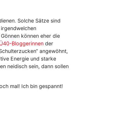
dienen.
Solche Sätze sind
in irgendwelchen
d Gönnen können eher die
r Ü40-Bloggerinnen
der
 „Schulterzucken“ angewöhnt,
itive Energie und starke
n neidisch sein, dann sollen
doch mal! Ich bin gespannt!