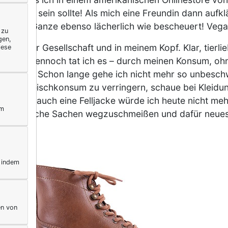
as wohl sein sollte! Als mich eine Freundin dann aufkl
ich das Ganze ebenso lächerlich wie bescheuert! Vega
 zu
gen,
rt. In der Gesellschaft und in meinem Kopf. Klar, tierl
iese
ern. Und dennoch tat ich es – durch meinen Konsum, o
e anders: Schon lange gehe ich nicht mehr so unbesch
inen Fleischkonsum zu verringern, schaue bei Kleidun
besatz, auch eine Felljacke würde ich heute nicht mehr
ym
ie vor; solche Sachen wegzuschmeißen und dafür neues
, indem
en von