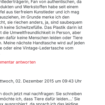
tlederträgerin, Fan von authentischen, da
odukten und Werkstoffen habe seit einem
fel aus tierfreiem Kunstleder und ich mag
 ausziehen, im Grunde merke ich den
cht, sie riechen anders, ja, sind saubequem
h keine Schwitzefüße. Das Plastik darin ist
t die Umweltfreundlichkeit in Person, aber
n dafür keine Menschen leiden oder Tiere
. Meine nächste Handtasche wird auf jeden
ne oder eine Vintage-Ledertasche vom
.
mmentar antworten
ttwoch, 02. Dezember 2015 um 09:43 Uhr
h doch jetzt mal nachfragen: Sie schreiben
öchte ich, dass Tiere dafür leiden….’ Sie
x ausprobiert, da sprach ich das leidige