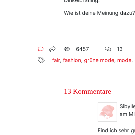
Dinkelbratling.
Wie ist deine Meinung dazu
6457
13
fair
,
fashion
,
grüne mode
,
mode
,
13 Kommentare
Sibyll
am Mi
Find ich sehr g