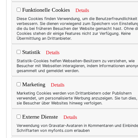
zerbrach mir den Kopf, was d
Funktionelle Cookies
Details
schnödes Kunstleder – fand 
Diese Cookies finden Verwendung, um die Benutzerfreundlichkeit
verbessern. Sie dienen vorwiegend zum Speichern von Einstellun
Seitdem hat sich viel verände
die du bei früheren Besuchen der Website gemacht hast. Ohne d
Cookies stehen dir einige Features nicht zur Verfügung. Keine
Tiere zu quälen … lag mir f
Übermittlung an Drittanbieter.
nachzudenken. Das ist heut
Statistik
Konsumwelt. Ich versuche me
Details
bewusster. Ich vermeide Pelz
Statistik-Cookies helfen Webseiten-Besitzern zu verstehen, wie
Besucher mit Webseiten interagieren, indem Informationen anon
trage ich allerdings nach w
gesammelt und gemeldet werden.
auch nichts besser.
Marketing
Details
Marketing Cookies werden von Drittanbietern oder Publishern
verwendet, um personalisierte Werbung anzuzeigen. Sie tun dies
sie Besucher über Websites hinweg verfolgen.
Externe Dienste
Details
Verwendung von Gravatar-Avataren in Kommentaren und Einbind
Schriftarten von myfonts.com erlauben