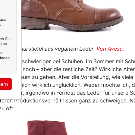
dass
u
.
en Sie
eten
Schnürstiefel aus veganem Leder.
Von Avesu.
en
inden
en. Noch schwieriger bei Schuhen. Im Sommer mit Sch
ht es ja noch – aber die restliche Zeit? Wirkliche Alt
 Blick, kaum zu geben. Aber die Vorstellung, wie viel
hern
 macht mich wirklich unglücklich. Weder möchte ich, d
r Kinder, irgendwo in Fernost das Leder für unsere S
teren Produktionsverhältnissen ganz zu schweigen. Nat
u oft.