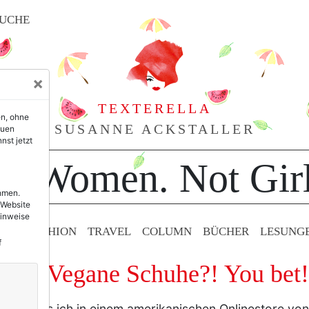
UCHE
×
TEXTERELLA
en, ohne
SUSANNE ACKSTALLER
euen
nst jetzt
or Women. Not Girl
ehmen.
 Website
Hinweise
TY & FASHION
TRAVEL
COLUMN
BÜCHER
LESUNG
f
ch: Vegane Schuhe?! You bet!
her, da las ich in einem amerikanischen Onlinestore vo