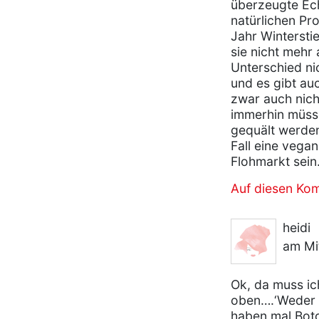
überzeugte Ech
natürlichen Pr
Jahr Winterstie
sie nicht mehr
Unterschied ni
und es gibt auc
zwar auch nich
immerhin müsse
gequält werden
Fall eine vega
Flohmarkt sein
Auf diesen Ko
heidi
am Mi
Ok, da muss ic
oben….‘Weder m
haben mal Boto