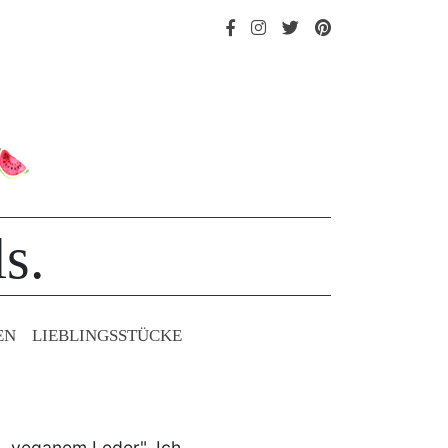
s.
EN
LIEBLINGS­STÜCKE
n „veganem Leder". Ich