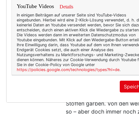
YouTube Videos
Details
In einigen Beiträgen auf unserer Seite sind YouTube-Videos
eingebunden. Hierbei wird eine 2-Klick-Lösung verwendet, d. h. 
keinerlei Daten an Youtube versendet werden, bevor Sie sich daz
entscheiden, durch einen aktiven Klick die Wiedergabe zu starten
Die Videos werden dann im erweiterten Datenschutzmodus von
Youtube eingebunden. Mit Klick auf den Wiedergabe-Button erteil
Ihre Einwilligung darin, dass Youtube auf dem von Ihnen verwend
Endgerät Cookies setzt, die auch einer Analyse des
Nutzungsverhaltens zu Marktforschungs- und Marketing-Zweck
dienen können. Näheres zur Cookie-Verwendung durch Youtube f
Schwierig wird es bei Tasch
Sie in der Cookie-Policy von Google unter
https://policies.google.com/technologies/types?hl=de
.
und geflochteten Sandalen ge
es, zumindest auf den ersten
Speic
teuren! – produziert werden,
dass Menschen, oftmals soga
Stoffen gärben. Von den wei
so – aber doch immer noch z