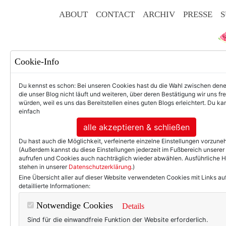
ABOUT
CONTACT
ARCHIV
PRESSE
S
Cookie-Info
Du kennst es schon: Bei unseren Cookies hast du die Wahl zwischen den
die unser Blog nicht läuft und weiteren, über deren Bestätigung wir uns fr
würden, weil es uns das Bereitstellen eines guten Blogs erleichtert. Du kan
einfach
F
alle akzeptieren & schließen
Du hast auch die Möglichkeit, verfeinerte einzelne Einstellungen vorzun
(Außerdem kannst du diese Einstellungen jederzeit im Fußbereich unserer
aufrufen und Cookies auch nachträglich wieder abwählen. Ausführliche 
stehen in unserer
Datenschutzerklärung
.)
50+ LIFESTYLE
BEAU
Eine Übersicht aller auf dieser Website verwendeten Cookies mit Links au
detaillierte Informationen:
Mode am Mittwo
Notwendige Cookies
Details
Sind für die einwandfreie Funktion der Website erforderlich.
Es ist schon ein paar Jahre 