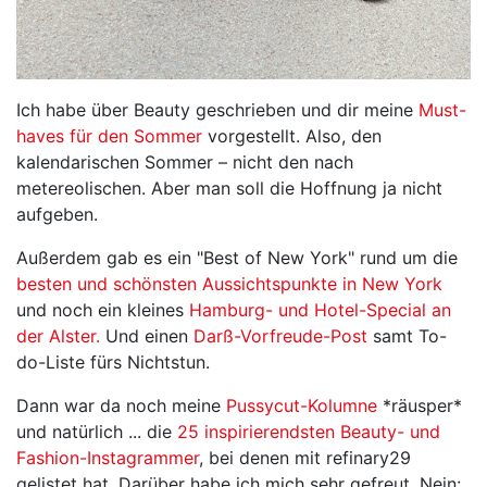
Ich habe über Beauty geschrieben und dir meine
Must-
haves für den Sommer
vorgestellt. Also, den
kalendarischen Sommer – nicht den nach
metereolischen. Aber man soll die Hoffnung ja nicht
aufgeben.
Außerdem gab es ein "Best of New York" rund um die
besten und schönsten Aussichtspunkte in New York
und noch ein kleines
Hamburg- und Hotel-Special an
der Alster.
Und einen
Darß-Vorfreude-Post
samt To-
do-Liste fürs Nichtstun.
Dann war da noch meine
Pussycut-Kolumne
*räusper*
und natürlich ... die
25 inspirierendsten Beauty- und
Fashion-Instagrammer
, bei denen mit refinary29
gelistet hat. Darüber habe ich mich sehr gefreut. Nein: