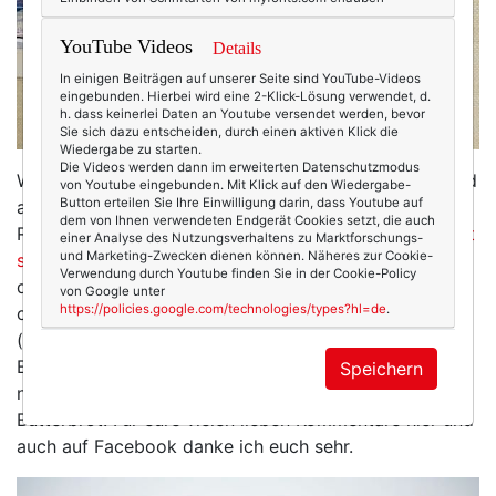
YouTube Videos
Details
In einigen Beiträgen auf unserer Seite sind YouTube-Videos
eingebunden. Hierbei wird eine 2-Klick-Lösung verwendet, d.
h. dass keinerlei Daten an Youtube versendet werden, bevor
Sie sich dazu entscheiden, durch einen aktiven Klick die
Wiedergabe zu starten.
Die Videos werden dann im erweiterten Datenschutzmodus
Wie auch immer: Es war viel los im Juli. In der Welt und
von Youtube eingebunden. Mit Klick auf den Wiedergabe-
Button erteilen Sie Ihre Einwilligung darin, dass Youtube auf
auf Texterella. Es gab einige Posts mit sehr viel
dem von Ihnen verwendeten Endgerät Cookies setzt, die auch
Resonanz. Allen voran mein Text
„Warum Blogger nicht
einer Analyse des Nutzungsverhaltens zu Marktforschungs-
und Marketing-Zwecken dienen können. Näheres zur Cookie-
so toll sind, wie du vielleicht denkst“
. Hier habe ich
Verwendung durch Youtube finden Sie in der Cookie-Policy
darüber geschrieben, dass wir Blogger nicht nur ein
von Google unter
https://policies.google.com/technologies/types?hl=de
.
champagnergetränktes Dolce Vita haben, sondern
(natürlich!) auch ein Leben mit Wäsche waschen und
Belege abheften. Dass es in einem Bloggerleben nicht
Speichern
nur leckeres Fingerfood gibt, sondern die meiste Zeit
Butterbrot. Für eure vielen lieben Kommentare hier und
auch auf Facebook danke ich euch sehr.