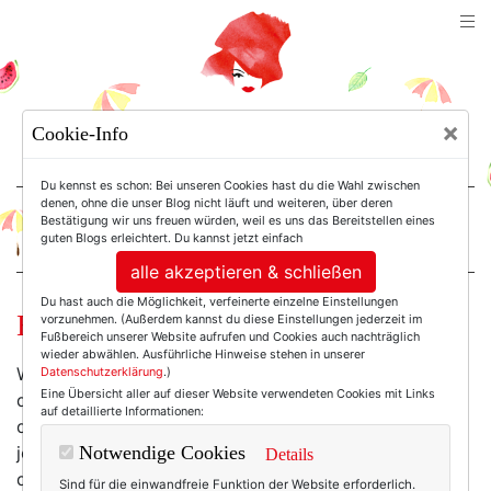
TEXTERELLA
×
Cookie-Info
SUSANNE ACKSTALLER
Du kennst es schon: Bei unseren Cookies hast du die Wahl zwischen
denen, ohne die unser Blog nicht läuft und weiteren, über deren
Bestätigung wir uns freuen würden, weil es uns das Bereitstellen eines
For Women. Not Girls.
guten Blogs erleichtert. Du kannst jetzt einfach
alle akzeptieren & schließen
Du hast auch die Möglichkeit, verfeinerte einzelne Einstellungen
Hallo August! Bye-bye Juli!
vorzunehmen. (Außerdem kannst du diese Einstellungen jederzeit im
Fußbereich unserer Website aufrufen und Cookies auch nachträglich
wieder abwählen. Ausführliche Hinweise stehen in unserer
Während du dieses Posting liest, sitze ich im Auto und
Datenschutzerklärung
.)
Eine Übersicht aller auf dieser Website verwendeten Cookies mit Links
durchquere Deutschland. Außer du bist Frühaufsteher,
auf detaillierte Informationen:
dann packe ich vermutlich noch und wünsche mir wie
jedes Jahr eine Stretch-Limousine im wahresten Sinne
Notwendige Cookies
Details
des Wortes – mit besonders viel Elastan. Und wenn du
Sind für die einwandfreie Funktion der Website erforderlich.