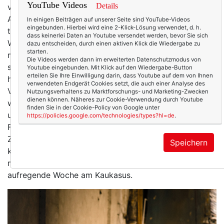
YouTube Videos
Details
vor einem halben Jahr selber nur eine ungefähre
Ahnung, wo dieses Land liegt. Warum ich mich
In einigen Beiträgen auf unserer Seite sind YouTube-Videos
eingebunden. Hierbei wird eine 2-Klick-Lösung verwendet, d. h.
trotzdem dafür entschieden habe, dorthin zu fahren?
dass keinerlei Daten an Youtube versendet werden, bevor Sie sich
Weil dieses Neue und Unbekannte genau den Reiz für
dazu entscheiden, durch einen aktiven Klick die Wiedergabe zu
starten.
mich ausmachte. Auf Santorini oder Mallorca – so
Die Videos werden dann im erweiterten Datenschutzmodus von
schön diese Inseln sind! – auf Fototour zu gehen, das
Youtube eingebunden. Mit Klick auf den Wiedergabe-Button
erteilen Sie Ihre Einwilligung darin, dass Youtube auf dem von Ihnen
haben schon viele vor mir getan. So etwas , mit
verwendeten Endgerät Cookies setzt, die auch einer Analyse des
Verlaub, langweilt mich. Ich wollte zeigen, dass auch
Nutzungsverhaltens zu Marktforschungs- und Marketing-Zwecken
dienen können. Näheres zur Cookie-Verwendung durch Youtube
wir Frauen über 50 Entdeckerinnen sind, mutig sind,
finden Sie in der Cookie-Policy von Google unter
und Abenteuer lieben. Und so flogen wir – ich, meine
https://policies.google.com/technologies/types?hl=de
.
Fotografin Martina Klein und meine Gestalterin Sibylle
Zimmermann als dritte Hand – vorletzte Sonntagnacht
Speichern
kurz nach 22 Uhr nach Tiflis, landeten dort um 4 Uhr
morgens – und starteten in eine abenteuerliche und
aufregende Woche am Kaukasus.