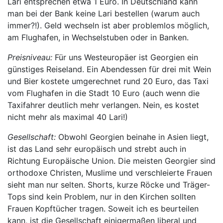
Lari entsprechen etwa 1 Euro. In Deutschland kann
man bei der Bank keine Lari bestellen (warum auch
immer?!). Geld wechseln ist aber problemlos möglich,
am Flughafen, in Wechselstuben oder in Banken.
Preisniveau:
Für uns Westeuropäer ist Georgien ein
günstiges Reiseland. Ein Abendessen für drei mit Wein
und Bier kostete umgerechnet rund 20 Euro, das Taxi
vom Flughafen in die Stadt 10 Euro (auch wenn die
Taxifahrer deutlich mehr verlangen. Nein, es kostet
nicht mehr als maximal 40 Lari!)
Gesellschaft:
Obwohl Georgien beinahe in Asien liegt,
ist das Land sehr europäisch und strebt auch in
Richtung Europäische Union. Die meisten Georgier sind
orthodoxe Christen, Muslime und verschleierte Frauen
sieht man nur selten. Shorts, kurze Röcke und Träger-
Tops sind kein Problem, nur in den Kirchen sollten
Frauen Kopftücher tragen. Soweit ich es beurteilen
kann, ist die Gesellschaft einigermaßen liberal und