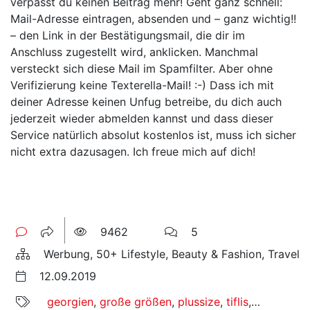
verpasst du keinen Beitrag mehr! Geht ganz schnell:
Mail-Adresse eintragen, absenden und – ganz wichtig!!
– den Link in der Bestätigungsmail, die dir im
Anschluss zugestellt wird, anklicken. Manchmal
versteckt sich diese Mail im Spamfilter. Aber ohne
Verifizierung keine Texterella-Mail! :-) Dass ich mit
deiner Adresse keinen Unfug betreibe, du dich auch
jederzeit wieder abmelden kannst und dass dieser
Service natürlich absolut kostenlos ist, muss ich sicher
nicht extra dazusagen. Ich freue mich auf dich!
9462
5
Werbung, 50+ Lifestyle, Beauty & Fashion, Travel
12.09.2019
georgien
,
große größen
,
plussize
,
tiflis
,
travel
,
unt