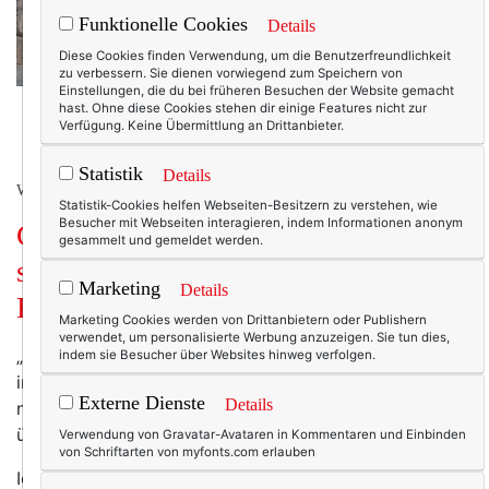
Funktionelle Cookies
Details
Diese Cookies finden Verwendung, um die Benutzerfreundlichkeit
zu verbessern. Sie dienen vorwiegend zum Speichern von
Einstellungen, die du bei früheren Besuchen der Website gemacht
hast. Ohne diese Cookies stehen dir einige Features nicht zur
Verfügung. Keine Übermittlung an Drittanbieter.
Statistik
Details
WERBUNG
Statistik-Cookies helfen Webseiten-Besitzern zu verstehen, wie
Besucher mit Webseiten interagieren, indem Informationen anonym
Georgien für Einsteiger. Und: Die
gesammelt und gemeldet werden.
schönste Herbstmode in Beige und
Marketing
Details
Rot.
Marketing Cookies werden von Drittanbietern oder Publishern
verwendet, um personalisierte Werbung anzuzeigen. Sie tun dies,
„Georgien? Wie bist du denn darauf gekommen?“ war
indem sie Besucher über Websites hinweg verfolgen.
immer die erste Frage, wenn ich von meiner Fotoreise
Externe Dienste
Details
nach Georgien erzählte. Gefolgt von: „Wo liegt das
überhaupt?“
Verwendung von Gravatar-Avataren in Kommentaren und Einbinden
von Schriftarten von myfonts.com erlauben
Ich kann die Fragen verstehen. Ehrlich gesagt hatte ich