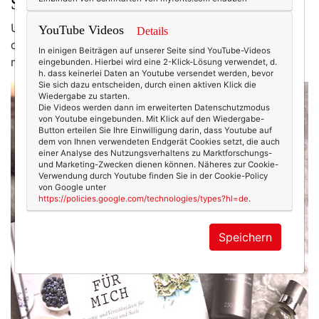
Seele
Und dann schickt mir der Callwey-Verlag ein Buch mit
YouTube Videos
Details
dem Titel
Für mich
, ich seufze ein wenig und nicke in
In einigen Beiträgen auf unserer Seite sind YouTube-Videos
mich hinein. Ja, bitte – für mich!
eingebunden. Hierbei wird eine 2-Klick-Lösung verwendet, d.
h. dass keinerlei Daten an Youtube versendet werden, bevor
Sie sich dazu entscheiden, durch einen aktiven Klick die
Wiedergabe zu starten.
Die Videos werden dann im erweiterten Datenschutzmodus
von Youtube eingebunden. Mit Klick auf den Wiedergabe-
Button erteilen Sie Ihre Einwilligung darin, dass Youtube auf
dem von Ihnen verwendeten Endgerät Cookies setzt, die auch
einer Analyse des Nutzungsverhaltens zu Marktforschungs-
und Marketing-Zwecken dienen können. Näheres zur Cookie-
Verwendung durch Youtube finden Sie in der Cookie-Policy
von Google unter
https://policies.google.com/technologies/types?hl=de
.
Speichern