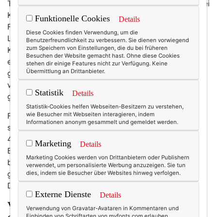
Texterin, Kolumnistin, Bloggerin. Ich bin Mutter von drei
Kindern (und drei Katzen ;-)). Ehefrau.
Funktionelle Cookies
Details
Familienmanagerin, Mamataxi-Chaffeuse,
Diese Cookies finden Verwendung, um die
Latein-/Englisch-/Bio-Abfragerin. Ich bin Freundin.
Benutzerfreundlichkeit zu verbessern. Sie dienen vorwiegend
zum Speichern von Einstellungen, die du bei früheren
Kollegin. Gemeinderätin. Vor fast 15 Jahren habe ich
Besuchen der Website gemacht hast. Ohne diese Cookies
ein
Netzwerk
mit mittlerweile 1.000 Mitgliedern
stehen dir einige Features nicht zur Verfügung. Keine
Übermittlung an Drittanbieter.
gegründet, das ich verwalte und mitmoderiere. Ich bin
viel und gerne unterwegs. Und ja, ich lasse mich auch
Statistik
Details
gerne und leicht ablenken.
Statistik-Cookies helfen Webseiten-Besitzern zu verstehen,
Fast immer fühle ich mich ein wenig außer Atem. Da
wie Besucher mit Webseiten interagieren, indem
Informationen anonym gesammelt und gemeldet werden.
sind immer so viele Dinge zu tun, jeder Tag bräuchte
48 Stunden. Und: Es endet nie. Ja, ich weiß, die
Marketing
Details
Belastung ist natürlich auch selbst gemacht – und ich
Marketing Cookies werden von Drittanbietern oder Publishern
bin auch nicht allein damit. Vermutlich geht es dir
verwendet, um personalisierte Werbung anzuzeigen. Sie tun
genauso! Immer haben wir es eilig, immer tausend
dies, indem sie Besucher über Websites hinweg verfolgen.
Dinge im Kopf und drölfzig To-dos auf der Liste.
Externe Dienste
Details
Verwöhnrezepte für Körper, Geist und
Verwendung von Gravatar-Avataren in Kommentaren und
Einbinden von Schriftarten von myfonts.com erlauben