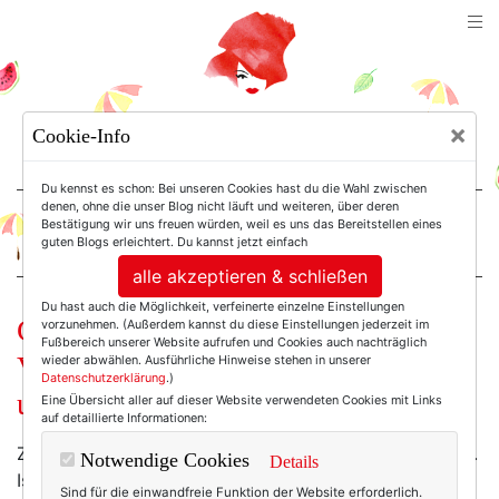
TEXTERELLA
×
Cookie-Info
SUSANNE ACKSTALLER
Du kennst es schon: Bei unseren Cookies hast du die Wahl zwischen
denen, ohne die unser Blog nicht läuft und weiteren, über deren
Bestätigung wir uns freuen würden, weil es uns das Bereitstellen eines
For Women. Not Girls.
guten Blogs erleichtert. Du kannst jetzt einfach
alle akzeptieren & schließen
Du hast auch die Möglichkeit, verfeinerte einzelne Einstellungen
Gelesen: “Für mich”.
vorzunehmen. (Außerdem kannst du diese Einstellungen jederzeit im
Fußbereich unserer Website aufrufen und Cookies auch nachträglich
Verwöhnrezepte für Körper, Geist
wieder abwählen. Ausführliche Hinweise stehen in unserer
Datenschutzerklärung
.)
und Seele.
Eine Übersicht aller auf dieser Website verwendeten Cookies mit Links
auf detaillierte Informationen:
Zeit ist für mich ein knappes Gut, gelinde ausgedrückt.
Notwendige Cookies
Details
Ist ja auch kein Wunder: Ich bin Unternehmerin:
Sind für die einwandfreie Funktion der Website erforderlich.