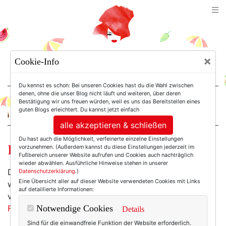
TEXTERELLA
×
Cookie-Info
SUSANNE ACKSTALLER
Du kennst es schon: Bei unseren Cookies hast du die Wahl zwischen
denen, ohne die unser Blog nicht läuft und weiteren, über deren
Bestätigung wir uns freuen würden, weil es uns das Bereitstellen eines
For Women. Not Girls.
guten Blogs erleichtert. Du kannst jetzt einfach
alle akzeptieren & schließen
Du hast auch die Möglichkeit, verfeinerte einzelne Einstellungen
Frühlingohjabitte!!
vorzunehmen. (Außerdem kannst du diese Einstellungen jederzeit im
Fußbereich unserer Website aufrufen und Cookies auch nachträglich
wieder abwählen. Ausführliche Hinweise stehen in unserer
Draußen hat Daisy's kleine Schwester die Welt in ein
Datenschutzerklärung
.)
Eine Übersicht aller auf dieser Website verwendeten Cookies mit Links
wunderschönes, wenn auch klirrendes Wintermärchen
auf detaillierte Informationen:
verwandelt - drinnen kriege ich bei
Lanvin erste
Frühlingsgefühle
:
Notwendige Cookies
Details
Sind für die einwandfreie Funktion der Website erforderlich.