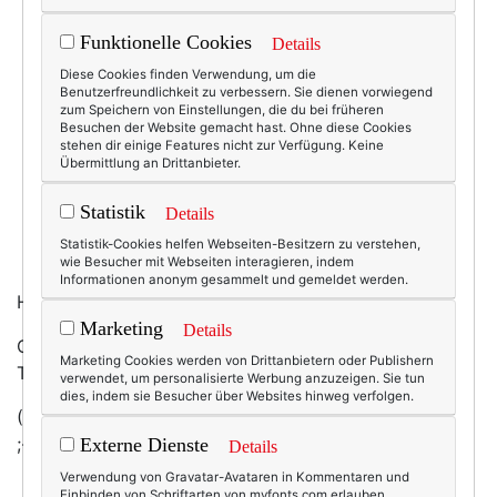
Funktionelle Cookies
Details
Diese Cookies finden Verwendung, um die
Benutzerfreundlichkeit zu verbessern. Sie dienen vorwiegend
zum Speichern von Einstellungen, die du bei früheren
Besuchen der Website gemacht hast. Ohne diese Cookies
stehen dir einige Features nicht zur Verfügung. Keine
Übermittlung an Drittanbieter.
Statistik
Details
Statistik-Cookies helfen Webseiten-Besitzern zu verstehen,
wie Besucher mit Webseiten interagieren, indem
Informationen anonym gesammelt und gemeldet werden.
Hach. Ja, genau so soll der Frühling werden, bitte! :-)
Marketing
Details
Order an den Wettergott: Tauwetter schicken und
Marketing Cookies werden von Drittanbietern oder Publishern
Temperatur um zirka 25 Grad anheben, alles klar?
verwendet, um personalisierte Werbung anzuzeigen. Sie tun
dies, indem sie Besucher über Websites hinweg verfolgen.
(Beim Preis gefriert das Blut mir allerdings wieder ...
;-))
Externe Dienste
Details
Verwendung von Gravatar-Avataren in Kommentaren und
Einbinden von Schriftarten von myfonts.com erlauben