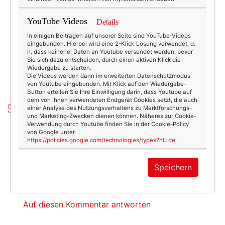
YouTube Videos
7232
5
Details
In einigen Beiträgen auf unserer Seite sind YouTube-Videos
Beauty & Fashion
12.01.2010
eingebunden. Hierbei wird eine 2-Klick-Lösung verwendet, d.
h. dass keinerlei Daten an Youtube versendet werden, bevor
frühlingstasche
,
lanvin
,
mytheresa
,
tasche
Sie sich dazu entscheiden, durch einen aktiven Klick die
Wiedergabe zu starten.
Die Videos werden dann im erweiterten Datenschutzmodus
von Youtube eingebunden. Mit Klick auf den Wiedergabe-
Button erteilen Sie Ihre Einwilligung darin, dass Youtube auf
dem von Ihnen verwendeten Endgerät Cookies setzt, die auch
5 Kommentare
einer Analyse des Nutzungsverhaltens zu Marktforschungs-
und Marketing-Zwecken dienen können. Näheres zur Cookie-
Verwendung durch Youtube finden Sie in der Cookie-Policy
alex
von Google unter
https://policies.google.com/technologies/types?hl=de
.
am Dienstag, 12. Januar 2010 um 16:19 Uhr
Diese puscheligen Kugelgebilde aus
Stoffstreifen, sind ja einerseits seltsam, aber hier
Speichern
passen sie doch ganz gut. Gibt es dafür
eigentlich eine spezielle Bezeichnung?
Auf diesen Kommentar antworten