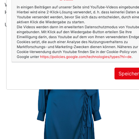
Wind weht mir die immer noch ungeschnittenen
In einigen Beiträgen auf unserer Seite sind YouTube-Videos eingebunde
Haarsträhnen ins Gesicht. Ich blinzle ins Licht.
Hierbei wird eine 2-Klick-Lösung verwendet, d. h. dass keinerlei Daten 
Youtube versendet werden, bevor Sie sich dazu entscheiden, durch ein
aktiven Klick die Wiedergabe zu starten.
Und ich trage dieses Kleid.
Die Videos werden dann im erweiterten Datenschutzmodus von Youtub
eingebunden. Mit Klick auf den Wiedergabe-Button erteilen Sie Ihre
Einwilligung darin, dass Youtube auf dem von Ihnen verwendeten Endge
Cookies setzt, die auch einer Analyse des Nutzungsverhaltens zu
Marktforschungs- und Marketing-Zwecken dienen können. Näheres zur
Cookie-Verwendung durch Youtube finden Sie in der Cookie-Policy von
Google unter
https://policies.google.com/technologies/types?hl=de
.
Speiche