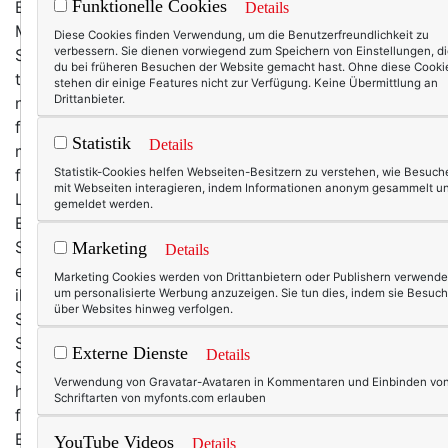
Funktionelle Cookies
Es ist Frühling, vielleicht ein später Nachmittag Ende
Details
Mai 2020. Ich sitze in meinem liebsten Freisinger
Diese Cookies finden Verwendung, um die Benutzerfreundlichkeit zu
verbessern. Sie dienen vorwiegend zum Speichern von Einstellungen, d
Straßencafé, das erst seit kurzem wieder geöffnet hat,
du bei früheren Besuchen der Website gemacht hast. Ohne diese Cooki
trinke Milchcafé, nasche Macarons – es sind immer
stehen dir einige Features nicht zur Verfügung. Keine Übermittlung an
Drittanbieter.
noch die besten außerhalb von Paris. Um mich herum
flirrt das Leben. Menschen, die sich wochen-, ja, fast
Statistik
Details
monatelang daheim verbarrikadieren mussten,
flanieren an mir vorbei. Die Luft ist voller Stimmen,
Statistik-Cookies helfen Webseiten-Besitzern zu verstehen, wie Besuch
mit Webseiten interagieren, indem Informationen anonym gesammelt u
Lachen und Parfum. Paare küssen sich auf der Straße,
gemeldet werden.
Eltern schieben Kinderwägen, Kinder schlecken
Schokoladeneis in der Waffel. Junge Mädchen kichern
Marketing
Details
eingehakt an mir vorbei. Drei Teenage-Kerle sind auf
Marketing Cookies werden von Drittanbietern oder Publishern verwende
ihren Waveboards unterwegs. Am Nachbartisch wird
um personalisierte Werbung anzuzeigen. Sie tun dies, indem sie Besuch
über Websites hinweg verfolgen.
Spritz getrunken und sich zugeprostet, der Klang der
Saxophons, das der Musikant auf der anderen
Externe Dienste
Details
Straßenseite spielt, weht ein wenig melancholisch
Verwendung von Gravatar-Avataren in Kommentaren und Einbinden vo
herüber. Die Luft ist lau, nicht zu warm, aber auch nicht
Schriftarten von myfonts.com erlauben
frisch. Es duftet nach grünen Blättern und hellgelben
Blüten, die Sonne schimmert durch Baumkronen, der
YouTube Videos
Details