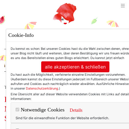
TEXTERELLA
Cookie-Info
SUSANNE ACKSTALLER
Du kennst es schon: Bei unseren Cookies hast du die Wahl zwischen denen, ohne
unser Blog nicht läuft und weiteren, über deren Bestätigung wir uns freuen würde
es uns das Bereitstellen eines guten Blogs erleichtert. Du kannst jetzt einfach
For Women. Not Girls.
alle akzeptieren & schließen
Du hast auch die Möglichkeit, verfeinerte einzelne Einstellungen vorzunehmen.
(Außerdem kannst du diese Einstellungen jederzeit im Fußbereich unserer Websi
aufrufen und Cookies auch nachträglich wieder abwählen. Ausführliche Hinweise
TEXTERELLA LIEBT MODE.
in unserer
Datenschutzerklärung
.)
Eine Übersicht aller auf dieser Website verwendeten Cookies mit Links auf detail
Frühlingsträume: Macarons, die
Informationen:
Melancholie des Saxophons und ein
Notwendige Cookies
Details
Seidenkleid in Blau.
Sind für die einwandfreie Funktion der Website erforderlich.