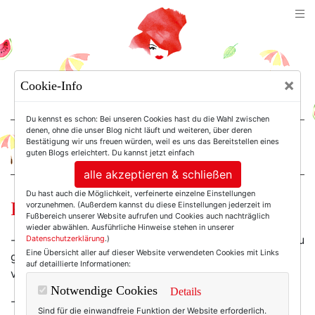
TEXTERELLA
×
Cookie-Info
SUSANNE ACKSTALLER
Du kennst es schon: Bei unseren Cookies hast du die Wahl zwischen
denen, ohne die unser Blog nicht läuft und weiteren, über deren
Bestätigung wir uns freuen würden, weil es uns das Bereitstellen eines
For Women. Not Girls.
guten Blogs erleichtert. Du kannst jetzt einfach
alle akzeptieren & schließen
Du hast auch die Möglichkeit, verfeinerte einzelne Einstellungen
Friday-Morning-Likes:
vorzunehmen. (Außerdem kannst du diese Einstellungen jederzeit im
Fußbereich unserer Website aufrufen und Cookies auch nachträglich
wieder abwählen. Ausführliche Hinweise stehen in unserer
- ein Gewinnspiel:
Hübsche Glitzertäschchen
gibt es zu
Datenschutzerklärung
.)
Eine Übersicht aller auf dieser Website verwendeten Cookies mit Links
gewinnen. Ob die Dame wohl auch aus den USA
auf detaillierte Informationen:
versendet?
Notwendige Cookies
Details
- Wer von den
Libellen-Ohrringen bei Dawanda
nichts
Sind für die einwandfreie Funktion der Website erforderlich.