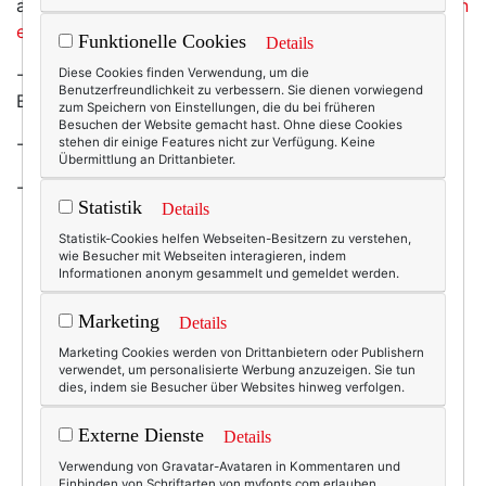
abbekommen hat, kann es vielleicht
mit Vögelchen von
etsy.com
versuchen?
Funktionelle Cookies
Details
- Schau an:
Swedish Hasbeens gibt es auch bei H&M
.
Diese Cookies finden Verwendung, um die
Benutzerfreundlichkeit zu verbessern. Sie dienen vorwiegend
Bzw: gab! (Danke,
Julia,
für den Tipp!)
zum Speichern von Einstellungen, die du bei früheren
Besuchen der Website gemacht hast. Ohne diese Cookies
-
Flieder!
Den Duft musste dir denken.
stehen dir einige Features nicht zur Verfügung. Keine
Übermittlung an Drittanbieter.
- Und für
diesen Hut
würde ich sterben!
Statistik
Details
Statistik-Cookies helfen Webseiten-Besitzern zu verstehen,
wie Besucher mit Webseiten interagieren, indem
Informationen anonym gesammelt und gemeldet werden.
5136
0
Marketing
Beauty & Fashion
06.05.2011
Details
Marketing Cookies werden von Drittanbietern oder Publishern
dawanda
,
etsy
,
gewinnspiel
,
h&m
,
hasbeens
verwendet, um personalisierte Werbung anzuzeigen. Sie tun
dies, indem sie Besucher über Websites hinweg verfolgen.
Externe Dienste
Details
Verwendung von Gravatar-Avataren in Kommentaren und
Einbinden von Schriftarten von myfonts.com erlauben