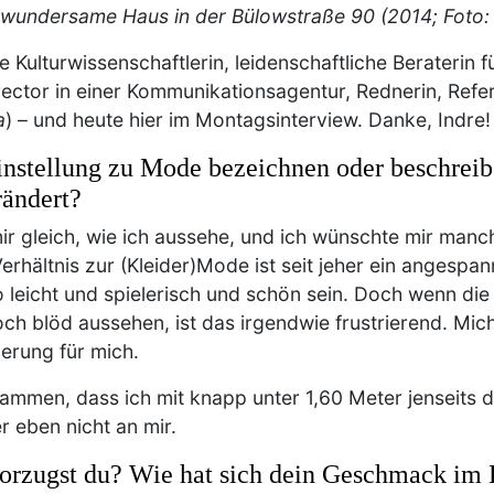
wundersame Haus in der Bülowstraße 90 (2014; Foto:
e Kulturwissenschaftlerin, leidenschaftliche Beraterin f
ctor in einer Kommunikationsagentur, Rednerin, Refere
a
) – und heute hier im Montagsinterview. Danke, Indre!
nstellung zu Mode bezeichnen oder beschreib
rändert?
mir gleich, wie ich aussehe, und ich wünschte mir man
Verhältnis zur (Kleider)Mode ist seit jeher ein angespa
o leicht und spielerisch und schön sein. Doch wenn die
och blöd aussehen, ist das irgendwie frustrierend. Mich
erung für mich.
sammen, dass ich mit knapp unter 1,60 Meter jenseits 
r eben nicht an mir.
vorzugst du? Wie hat sich dein Geschmack im 