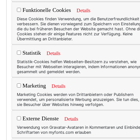
große Abschlussdiskussion, 
Funktionelle Cookies
Details
hat. Umso mehr überraschte u
Diese Cookies finden Verwendung, um die Benutzerfreundlichkeit
erfolgreiches!)
„Lifestyle-Bl
verbessern. Sie dienen vorwiegend zum Speichern von Einstellun
die du bei früheren Besuchen der Website gemacht hast. Ohne d
aber bitte Bescheid geben,
Cookies stehen dir einige Features nicht zur Verfügung. Keine
Übermittlung an Drittanbieter.
„Oh, ich bin schon 42!“, ant
Statistik
Details
Statistik-Cookies helfen Webseiten-Besitzern zu verstehen, wie
Besucher mit Webseiten interagieren, indem Informationen anon
gesammelt und gemeldet werden.
Marketing
Details
Marketing Cookies werden von Drittanbietern oder Publishern
verwendet, um personalisierte Werbung anzuzeigen. Sie tun dies
sie Besucher über Websites hinweg verfolgen.
Externe Dienste
Details
Verwendung von Gravatar-Avataren in Kommentaren und Einbind
Schriftarten von myfonts.com erlauben