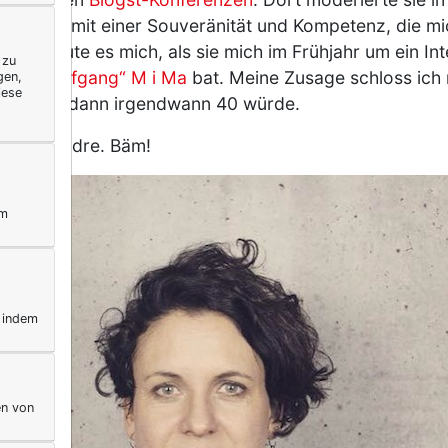
und das mit einer Souveränität und Kompetenz, die m
nd freute es mich, als sie mich im Frühjahr um ein Inte
 zu
og mit Tiefgang“ M i Ma
bat. Meine Zusage schloss ich
gen,
iese
 wenn sie dann irgendwann 40 würde.
wortete Indre. Bäm!
ym
, indem
en von