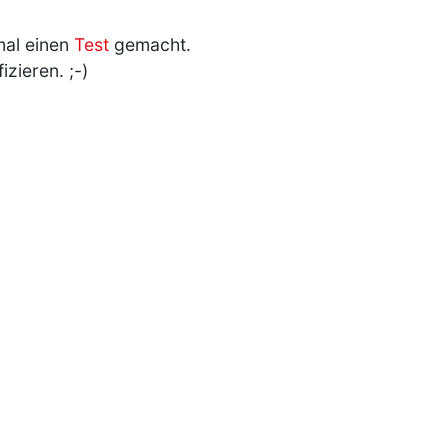
 mal einen
Test
gemacht.
zieren. ;-)