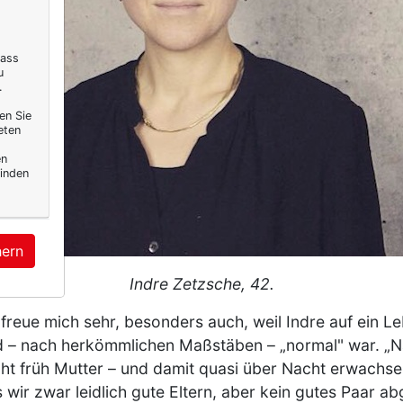
dass
u
.
en Sie
eten
en
inden
hern
Indre Zetzsche, 42.
h freue mich sehr, besonders auch, weil Indre auf ein L
nd – nach herkömmlichen Maßstäben – „normal" war. „N
ht früh Mutter – und damit quasi über Nacht erwachsen
s wir zwar leidlich gute Eltern, aber kein gutes Paar a