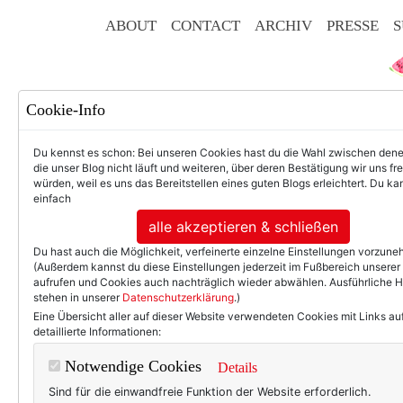
ABOUT
CONTACT
ARCHIV
PRESSE
S
Cookie-Info
Du kennst es schon: Bei unseren Cookies hast du die Wahl zwischen den
die unser Blog nicht läuft und weiteren, über deren Bestätigung wir uns fr
würden, weil es uns das Bereitstellen eines guten Blogs erleichtert. Du kan
einfach
F
alle akzeptieren & schließen
Du hast auch die Möglichkeit, verfeinerte einzelne Einstellungen vorzun
(Außerdem kannst du diese Einstellungen jederzeit im Fußbereich unserer
aufrufen und Cookies auch nachträglich wieder abwählen. Ausführliche 
stehen in unserer
Datenschutzerklärung
.)
50+ LIFESTYLE
BEAU
Eine Übersicht aller auf dieser Website verwendeten Cookies mit Links au
detaillierte Informationen:
Frauen über 40:
Notwendige Cookies
Details
Sind für die einwandfreie Funktion der Website erforderlich.
Indre Zetzsche
kenne ich vo