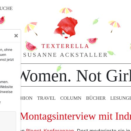
UCHE
×
TEXTERELLA
en, ohne
SUSANNE ACKSTALLER
euen
nst jetzt
or Women. Not Girl
ehmen.
 Website
Hinweise
TY & FASHION
TRAVEL
COLUMN
BÜCHER
LESUNG
f
 Das Montagsinterview mit Ind
n diversen
Blogst-Konferenzen
. Dort moderierte sie in