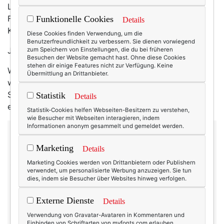
Laune. Nein, das geht gar nicht. So ein ordentlicher
Februar weiß was sich gehört: Hellgraue Wolken an
Funktionelle Cookies
Details
Krokusspitzchen, und dazu ein Hauch Schneeflocken.
Diese Cookies finden Verwendung, um die
Benutzerfreundlichkeit zu verbessern. Sie dienen vorwiegend
Ja, so muss das.
zum Speichern von Einstellungen, die du bei früheren
Besuchen der Website gemacht hast. Ohne diese Cookies
stehen dir einige Features nicht zur Verfügung. Keine
Wer sich aber doch schon ein bisschen vorträumen
Übermittlung an Drittanbieter.
will, in den Sommer, in die Sonne, in die Hitze, an den
Strand, ans Meer oder an den Pool – für den habe ich
Statistik
Details
etwas. Wenn auch in Winterfarben.
Statistik-Cookies helfen Webseiten-Besitzern zu verstehen,
wie Besucher mit Webseiten interagieren, indem
Informationen anonym gesammelt und gemeldet werden.
Marketing
Details
Marketing Cookies werden von Drittanbietern oder Publishern
verwendet, um personalisierte Werbung anzuzeigen. Sie tun
dies, indem sie Besucher über Websites hinweg verfolgen.
Externe Dienste
Details
Verwendung von Gravatar-Avataren in Kommentaren und
Einbinden von Schriftarten von myfonts.com erlauben