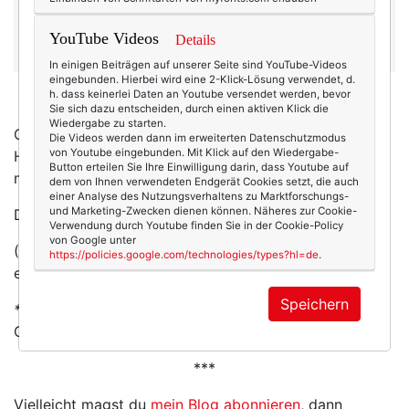
YouTube Videos
Details
In einigen Beiträgen auf unserer Seite sind YouTube-Videos
eingebunden. Hierbei wird eine 2-Klick-Lösung verwendet, d.
h. dass keinerlei Daten an Youtube versendet werden, bevor
Sonnenhut in den Farben des Winters
*
Sie sich dazu entscheiden, durch einen aktiven Klick die
Wiedergabe zu starten.
Oder
dieses Modell
*? Hier können gleich alle
Die Videos werden dann im erweiterten Datenschutzmodus
von Youtube eingebunden. Mit Klick auf den Wiedergabe-
Hotelgäste unter denselben Hut und niemand muss
Button erteilen Sie Ihre Einwilligung darin, dass Youtube auf
mehr alleine am Pool rumsitzen.
dem von Ihnen verwendeten Endgerät Cookies setzt, die auch
einer Analyse des Nutzungsverhaltens zu Marktforschungs-
und Marketing-Zwecken dienen können. Näheres zur Cookie-
Doch lieber Winter?
Bitte schön
*.
Verwendung durch Youtube finden Sie in der Cookie-Policy
von Google unter
(Ich finde dieser Beitrag hat was von einer
https://policies.google.com/technologies/types?hl=de
.
eierlegenden Wollmilchsau. Jawollja.)
Speichern
*Affiliate-Links:
Bla. (Du weißt schon, die übliche
Geschichte von Provisionen und so.)
***
Vielleicht magst du
mein Blog abonnieren
, dann