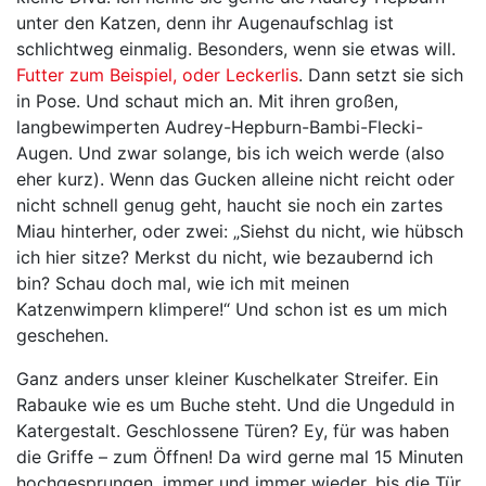
unter den Katzen, denn ihr Augenaufschlag ist
schlichtweg einmalig. Besonders, wenn sie etwas will.
Futter zum Beispiel, oder Leckerlis
. Dann setzt sie sich
in Pose. Und schaut mich an. Mit ihren großen,
langbewimperten Audrey-Hepburn-Bambi-Flecki-
Augen. Und zwar solange, bis ich weich werde (also
eher kurz). Wenn das Gucken alleine nicht reicht oder
nicht schnell genug geht, haucht sie noch ein zartes
Miau hinterher, oder zwei: „Siehst du nicht, wie hübsch
ich hier sitze? Merkst du nicht, wie bezaubernd ich
bin? Schau doch mal, wie ich mit meinen
Katzenwimpern klimpere!“ Und schon ist es um mich
geschehen.
Ganz anders unser kleiner Kuschelkater Streifer. Ein
Rabauke wie es um Buche steht. Und die Ungeduld in
Katergestalt. Geschlossene Türen? Ey, für was haben
die Griffe – zum Öffnen! Da wird gerne mal 15 Minuten
hochgesprungen, immer und immer wieder, bis die Tür