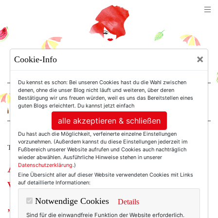
TEXTERELLA
×
Cookie-Info
SUSANNE ACKSTALLER
Du kennst es schon: Bei unseren Cookies hast du die Wahl zwischen
denen, ohne die unser Blog nicht läuft und weiteren, über deren
Bestätigung wir uns freuen würden, weil es uns das Bereitstellen eines
For Women. Not Girls.
guten Blogs erleichtert. Du kannst jetzt einfach
alle akzeptieren & schließen
Du hast auch die Möglichkeit, verfeinerte einzelne Einstellungen
vorzunehmen. (Außerdem kannst du diese Einstellungen jederzeit im
TEXTERELLA MACHT WERBUNG.
Fußbereich unserer Website aufrufen und Cookies auch nachträglich
wieder abwählen. Ausführliche Hinweise stehen in unserer
Auf leisen Pfoten: Vom Leben und
Datenschutzerklärung
.)
Eine Übersicht aller auf dieser Website verwendeten Cookies mit Links
vom Glück mit Charakterkatzen.
auf detaillierte Informationen:
Notwendige Cookies
Details
„A home is not a home without a cat.“
Sind für die einwandfreie Funktion der Website erforderlich.