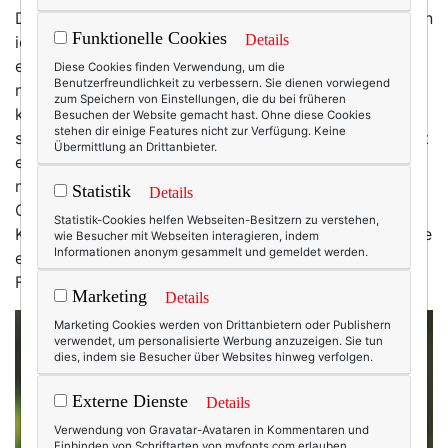
Dieser Spruch hängt in unserer Küche. Jedes Mal, wenn
Funktionelle Cookies
Details
ich ihn lese, nicke ich innerlich. Und lächle. Ein Leben,
ein Heim ohne Katzen? Un-denk-bar. Besonders
Diese Cookies finden Verwendung, um die
Benutzerfreundlichkeit zu verbessern. Sie dienen vorwiegend
natürlich, weil unsere Katzen die hübschesten,
zum Speichern von Einstellungen, die du bei früheren
klügsten, bezauberndsten und einmaligsten überhaupt
Besuchen der Website gemacht hast. Ohne diese Cookies
stehen dir einige Features nicht zur Verfügung. Keine
sind – ja, weltweit! Wie deine eben auch. Mit Katzen ist
Übermittlung an Drittanbieter.
es wie mit Kindern: Die eigenen sind die süßesten und
man verzeiht ihnen grundsätzlich alles. Zerfetzte
Statistik
Details
Couchkissen. Kleine … Malheurs auf dem
Statistik-Cookies helfen Webseiten-Besitzern zu verstehen,
Kuschelteppich im Kinderzimmer. Die feuchte Nase, die
wie Besucher mit Webseiten interagieren, indem
Informationen anonym gesammelt und gemeldet werden.
einen um 3.30 Uhr morgens wachstupst, weil der
Futternapf leer ist …
Marketing
Details
Marketing Cookies werden von Drittanbietern oder Publishern
verwendet, um personalisierte Werbung anzuzeigen. Sie tun
dies, indem sie Besucher über Websites hinweg verfolgen.
Externe Dienste
Details
Verwendung von Gravatar-Avataren in Kommentaren und
Einbinden von Schriftarten von myfonts.com erlauben