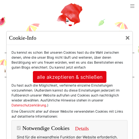
TEXTERELLA
×
Cookie-Info
SUSANNE ACKSTALLER
Du kennst es schon: Bei unseren Cookies hast du die Wahl zwischen
denen, ohne die unser Blog nicht läuft und weiteren, über deren
Bestätigung wir uns freuen würden, weil es uns das Bereitstellen eines
For Women. Not Girls.
guten Blogs erleichtert. Du kannst jetzt einfach
alle akzeptieren & schließen
Du hast auch die Möglichkeit, verfeinerte einzelne Einstellungen
Einträge mit dem
vorzunehmen. (Außerdem kannst du diese Einstellungen jederzeit im
Fußbereich unserer Website aufrufen und Cookies auch nachträglich
wieder abwählen. Ausführliche Hinweise stehen in unserer
Datenschutzerklärung
.)
Tag: Katzen
Eine Übersicht aller auf dieser Website verwendeten Cookies mit Links
auf detaillierte Informationen:
Notwendige Cookies
Details
Sind für die einwandfreie Funktion der Website erforderlich.