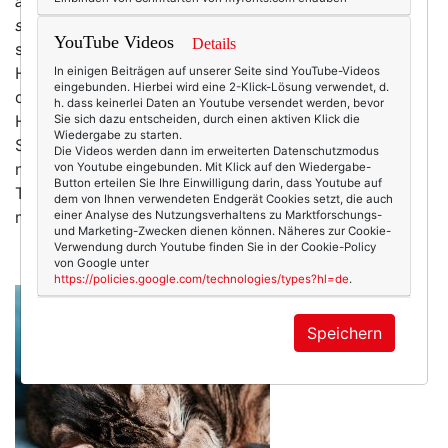
aufmerksamsten Gesellschafter, die man
sich wünschen kann. (Pablo Picasso)
Der Tag hat
YouTube Videos
Details
schlecht begonnen. Ich habe Kopfschmerzen, die
Heizung hat über Nacht den Geist aufgegeben (und
In einigen Beiträgen auf unserer Seite sind YouTube-Videos
eingebunden. Hierbei wird eine 2-Klick-Lösung verwendet, d.
das beim ersten Frost!) und Kaffee ist auch aus. Der
h. dass keinerlei Daten an Youtube versendet werden, bevor
Himmel? Grauverhangen, logisch. Auf dem
Sie sich dazu entscheiden, durch einen aktiven Klick die
Wiedergabe zu starten.
Schreibtisch stapelt sich die Arbeit samt Deadline –
Die Videos werden dann im erweiterten Datenschutzmodus
nur die Motivation ist mangels Koffein noch im
von Youtube eingebunden. Mit Klick auf den Wiedergabe-
Button erteilen Sie Ihre Einwilligung darin, dass Youtube auf
Tiefschlaf. Wie ein (müdes!) Häufchen Elend sitze ich
dem von Ihnen verwendeten Endgerät Cookies setzt, die auch
mit meinem Kräutertee – statt…
mehr
einer Analyse des Nutzungsverhaltens zu Marktforschungs-
und Marketing-Zwecken dienen können. Näheres zur Cookie-
Verwendung durch Youtube finden Sie in der Cookie-Policy
von Google unter
https://policies.google.com/technologies/types?hl=de
.
Speichern