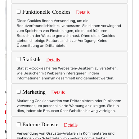
Funktionelle Cookies
Details
Diese Cookies finden Verwendung, um die
Benutzerfreundlichkeit zu verbessern. Sie dienen vorwiegend
zum Speichern von Einstellungen, die du bei früheren
Besuchen der Website gemacht hast. Ohne diese Cookies
stehen dir einige Features nicht zur Verfügung. Keine
Übermittlung an Drittanbieter.
Statistik
Details
Statistik-Cookies helfen Webseiten-Besitzern zu verstehen,
wie Besucher mit Webseiten interagieren, indem
Informationen anonym gesammelt und gemeldet werden.
Marketing
Details
WERBUNG
Auf leisen Pfoten: Wie meine Katze
Marketing Cookies werden von Drittanbietern oder Publishern
verwendet, um personalisierte Werbung anzuzeigen. Sie tun
mir den Alltag versüßt. (Auch die
dies, indem sie Besucher über Websites hinweg verfolgen.
doofen Momente.)
Externe Dienste
Details
Katzen sind die rücksichtsvollsten und
Verwendung von Gravatar-Avataren in Kommentaren und
Einbinden von Schriftarten von myfonts.com erlauben