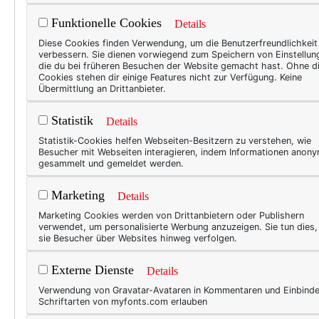
Funktionelle Cookies
Details
"Erziehung bei Katzen
Diese Cookies finden Verwendung, um die Benutzerfreundlichkeit
verbessern. Sie dienen vorwiegend zum Speichern von Einstellun
wollen." (Gary Coope
die du bei früheren Besuchen der Website gemacht hast. Ohne d
Cookies stehen dir einige Features nicht zur Verfügung. Keine
Übermittlung an Drittanbieter.
Sonntagmorgen. Es ist früh,
weil ich um 5.30 Uhr geweck
Statistik
Details
bekanntlich keinen Aufschub
Statistik-Cookies helfen Webseiten-Besitzern zu verstehen, wie
Pah, Hindernisse sind dafür
Besucher mit Webseiten interagieren, indem Informationen anon
Hochspringen Türen öffnen 
gesammelt und gemeldet werden.
Marketing
Details
Marketing Cookies werden von Drittanbietern oder Publishern
verwendet, um personalisierte Werbung anzuzeigen. Sie tun dies
sie Besucher über Websites hinweg verfolgen.
Externe Dienste
Details
Verwendung von Gravatar-Avataren in Kommentaren und Einbind
Schriftarten von myfonts.com erlauben