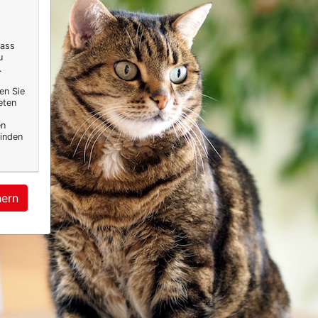
dass
u
.
en Sie
eten
en
inden
hern