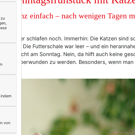
 ist ganz einfach – nach wenigen Tagen m
 zu
gen,
r)
iese
 die Kinder schlafen noch. Immerhin: Die Katzen sind 
t wurde: Die Futterschale war leer – und ein heranna
, auch nicht am Sonntag. Nein, da hilft auch keine ge
 da, um überwunden zu werden. Besonders, wenn man e
ym
kann.
, indem
en von