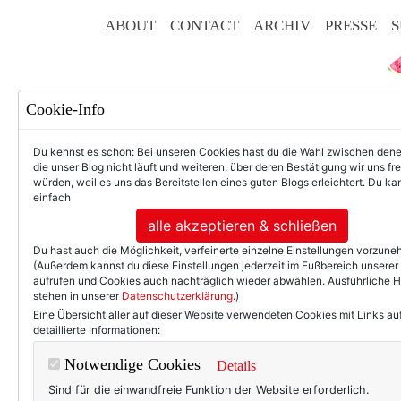
ABOUT
CONTACT
ARCHIV
PRESSE
S
Cookie-Info
Du kennst es schon: Bei unseren Cookies hast du die Wahl zwischen den
die unser Blog nicht läuft und weiteren, über deren Bestätigung wir uns fr
würden, weil es uns das Bereitstellen eines guten Blogs erleichtert. Du kan
einfach
F
alle akzeptieren & schließen
Du hast auch die Möglichkeit, verfeinerte einzelne Einstellungen vorzun
(Außerdem kannst du diese Einstellungen jederzeit im Fußbereich unserer
aufrufen und Cookies auch nachträglich wieder abwählen. Ausführliche 
stehen in unserer
Datenschutzerklärung
.)
50+ LIFESTYLE
BEAU
Eine Übersicht aller auf dieser Website verwendeten Cookies mit Links au
detaillierte Informationen:
WERBUNG
Notwendige Cookies
Details
Auf leisen Pfot
Sind für die einwandfreie Funktion der Website erforderlich.