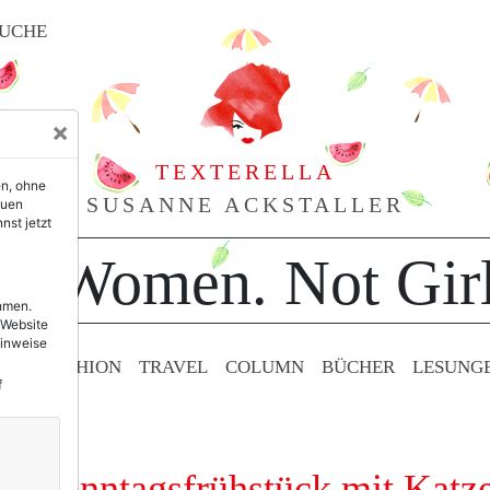
UCHE
×
TEXTERELLA
en, ohne
SUSANNE ACKSTALLER
euen
nst jetzt
or Women. Not Girl
ehmen.
 Website
Hinweise
TY & FASHION
TRAVEL
COLUMN
BÜCHER
LESUNG
f
en: Sonntagsfrühstück mit Katz