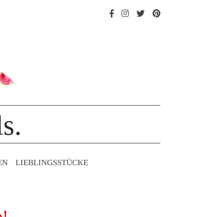
s.
EN
LIEBLINGS­STÜCKE
e!