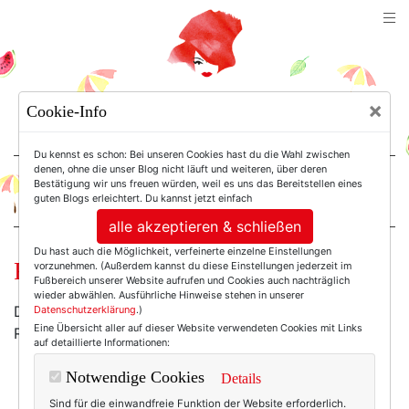
TEXTERELLA
×
Cookie-Info
SUSANNE ACKSTALLER
Du kennst es schon: Bei unseren Cookies hast du die Wahl zwischen
denen, ohne die unser Blog nicht läuft und weiteren, über deren
Bestätigung wir uns freuen würden, weil es uns das Bereitstellen eines
For Women. Not Girls.
guten Blogs erleichtert. Du kannst jetzt einfach
alle akzeptieren & schließen
Du hast auch die Möglichkeit, verfeinerte einzelne Einstellungen
Frösteling bei 8,5 Grad?
vorzunehmen. (Außerdem kannst du diese Einstellungen jederzeit im
Fußbereich unserer Website aufrufen und Cookies auch nachträglich
wieder abwählen. Ausführliche Hinweise stehen in unserer
Dann habe ich war für dich. Für mich. Und den ganzen
Datenschutzerklärung
.)
Eine Übersicht aller auf dieser Website verwendeten Cookies mit Links
Rest, über den heute der Herbst hereingebrochen ist:
auf detaillierte Informationen:
Notwendige Cookies
Details
Sind für die einwandfreie Funktion der Website erforderlich.