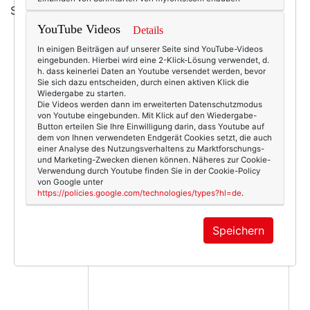
Schimpfe kommt!)
YouTube Videos
Details
In einigen Beiträgen auf unserer Seite sind YouTube-Videos
eingebunden. Hierbei wird eine 2-Klick-Lösung verwendet, d.
h. dass keinerlei Daten an Youtube versendet werden, bevor
6063
0
Sie sich dazu entscheiden, durch einen aktiven Klick die
Wiedergabe zu starten.
Beauty & Fashion
07.10.2011
Die Videos werden dann im erweiterten Datenschutzmodus
von Youtube eingebunden. Mit Klick auf den Wiedergabe-
barbour
,
herbstmode
,
jacke
,
strickjacke
Button erteilen Sie Ihre Einwilligung darin, dass Youtube auf
dem von Ihnen verwendeten Endgerät Cookies setzt, die auch
einer Analyse des Nutzungsverhaltens zu Marktforschungs-
und Marketing-Zwecken dienen können. Näheres zur Cookie-
Verwendung durch Youtube finden Sie in der Cookie-Policy
von Google unter
https://policies.google.com/technologies/types?hl=de
.
KOMMENTAR
Speichern