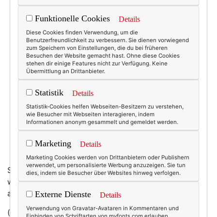
Funktionelle Cookies
Details
Diese Cookies finden Verwendung, um die
Benutzerfreundlichkeit zu verbessern. Sie dienen vorwiegend
zum Speichern von Einstellungen, die du bei früheren
Besuchen der Website gemacht hast. Ohne diese Cookies
stehen dir einige Features nicht zur Verfügung. Keine
Übermittlung an Drittanbieter.
Statistik
Details
Statistik-Cookies helfen Webseiten-Besitzern zu verstehen,
wie Besucher mit Webseiten interagieren, indem
Informationen anonym gesammelt und gemeldet werden.
Marketing
Details
Marketing Cookies werden von Drittanbietern oder Publishern
verwendet, um personalisierte Werbung anzuzeigen. Sie tun
Sieht aus, als wäre darin hübsch kuscheln. Wen
dies, indem sie Besucher über Websites hinweg verfolgen.
wundert's: Hersteller ist
Barbour
, und die sind ja
abonniert auf kaltes, nasses Wetter!
Externe Dienste
Details
Verwendung von Gravatar-Avataren in Kommentaren und
(Der Kragen ist übrigens Fake, nur damit hier keine
Einbinden von Schriftarten von myfonts.com erlauben